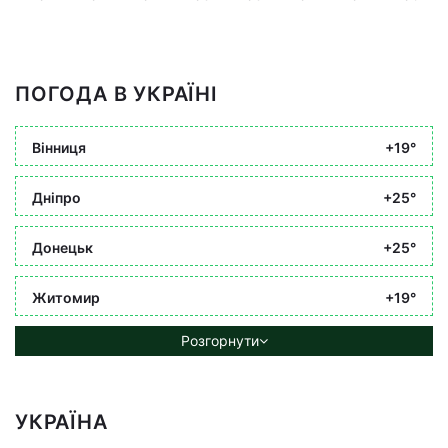
ПОГОДА В УКРАЇНІ
Вінниця
+19°
Дніпро
+25°
Донецьк
+25°
Житомир
+19°
Розгорнути
УКРАЇНА