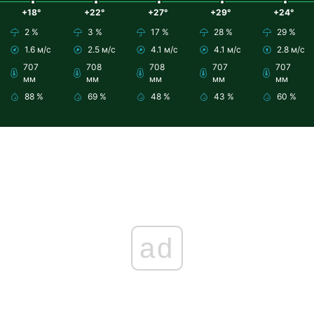
+18°
+22°
+27°
+29°
+24°
2 %
3 %
17 %
28 %
29 %
1.6 м/с
2.5 м/с
4.1 м/с
4.1 м/с
2.8 м/с
707
708
708
707
707
мм
мм
мм
мм
мм
88 %
69 %
48 %
43 %
60 %
ad