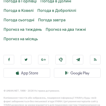
Погода в Горлівці
Погода в Долині
Погода в Ковелі
Погода в Добропіллі
Погода сьогодні
Погода завтра
Прогноз на тиждень
Прогноз на два тижні
Прогноз на місяць
© UNIAN.NET, 1998 - 2026 Усі права дотримано.
Копіювання текстів або зображень, поширення інформації УНІАН у будь-якій
формі забороняється без письмової згоди УНІАН. Цитування матеріалів сайту
УНІАН дозволено за умови відкритого для пошукових систем гіперпосилання на