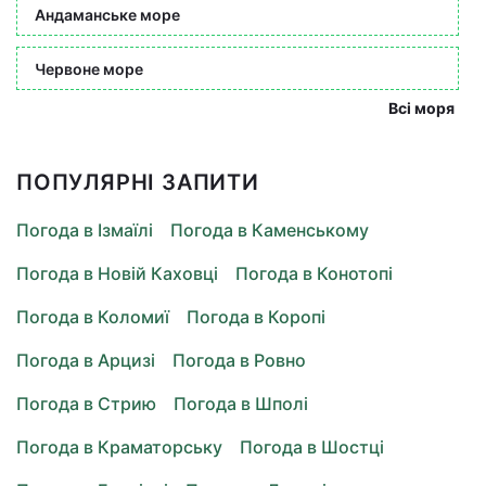
Андаманське море
Червоне море
Всі моря
ПОПУЛЯРНІ ЗАПИТИ
Погода в Ізмаїлі
Погода в Каменському
Погода в Новій Каховці
Погода в Конотопі
Погода в Коломиї
Погода в Коропі
Погода в Арцизі
Погода в Ровно
Погода в Стрию
Погода в Шполі
Погода в Краматорську
Погода в Шостці