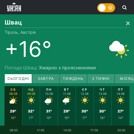
Швац
Тіроль, Австрія
+16°
Погода Швац
: Хмарно з проясненнями
СЬОГОДНІ
ЗАВТРА
ТИЖДЕНЬ
2 ТИЖНІ
МІСЯЦ
СБ
НД
ПН
ВТ
СР
ЧТ
ПТ
08.08
09.08
10.08
11.08
12.08
13.08
14.08
29°
32°
31°
29°
30°
30°
27°
16°
17°
19°
19°
17°
18°
14°
08:00
11:00
14:00
17:00
20:00