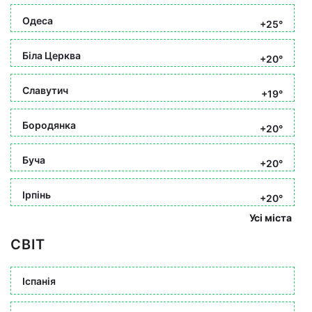
Одеса
+25°
Біла Церква
+20°
Славутич
+19°
Бородянка
+20°
Буча
+20°
Ірпінь
+20°
Усі міста
СВІТ
Іспанія