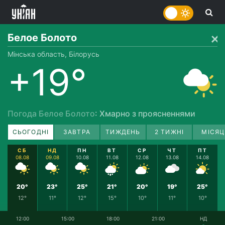
Белое Болото
Мінська область, Білорусь
+19°
Погода Белое Болото
: Хмарно з проясненнями
СЬОГОДНІ
ЗАВТРА
ТИЖДЕНЬ
2 ТИЖНІ
МІСЯЦ
СБ
НД
ПН
ВТ
СР
ЧТ
ПТ
08.08
09.08
10.08
11.08
12.08
13.08
14.08
20°
23°
25°
21°
20°
19°
25°
12°
11°
12°
15°
10°
11°
10°
12:00
15:00
18:00
21:00
НД