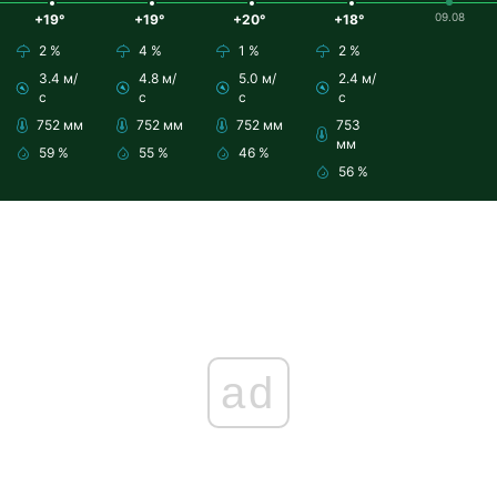
09.08
+19°
+19°
+20°
+18°
2 %
4 %
1 %
2 %
3.4 м/
4.8 м/
5.0 м/
2.4 м/
с
с
с
с
752 мм
752 мм
752 мм
753
мм
59 %
55 %
46 %
56 %
ad