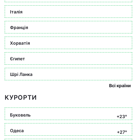
Італія
Франція
Хорватія
Єгипет
Шрі Ланка
Всі країни
КУРОРТИ
Буковель
+23°
Одеса
+27°