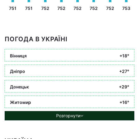
751
751
752
752
752
752
752
753
ПОГОДА В УКРАЇНІ
Вінниця
+18°
Дніпро
+27°
Донецьк
+29°
Житомир
+16°
Розгорнути