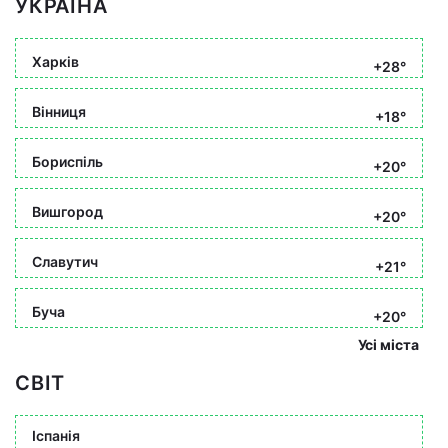
УКРАЇНА
Харків
+28°
Вінниця
+18°
Бориспіль
+20°
Вишгород
+20°
Славутич
+21°
Буча
+20°
Усі міста
СВІТ
Іспанія