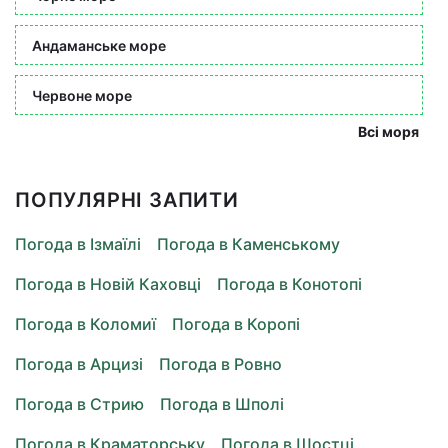
Андаманське море
Червоне море
Всі моря
ПОПУЛЯРНІ ЗАПИТИ
Погода в Ізмаїлі
Погода в Каменському
Погода в Новій Каховці
Погода в Конотопі
Погода в Коломиї
Погода в Коропі
Погода в Арцизі
Погода в Ровно
Погода в Стрию
Погода в Шполі
Погода в Краматорську
Погода в Шостці