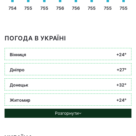
754
755
755
756
756
755
755
755
ПОГОДА В УКРАЇНІ
Вінниця
+24°
Дніпро
+27°
Донецьк
+32°
Житомир
+24°
Розгорнути