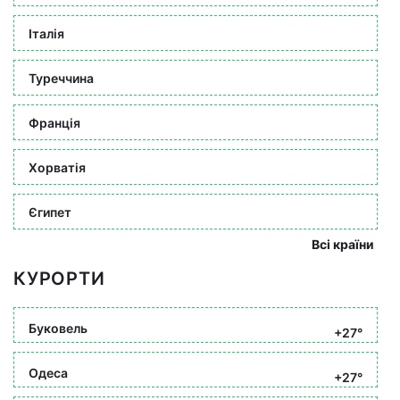
Італія
Туреччина
Франція
Хорватія
Єгипет
Всі країни
КУРОРТИ
Буковель
+27°
Одеса
+27°