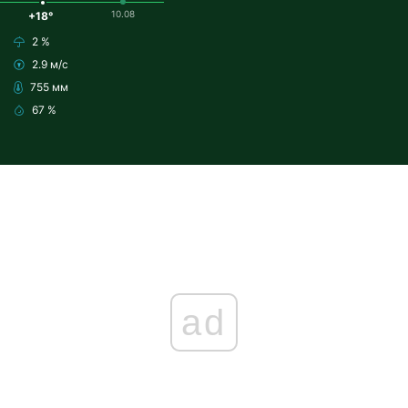
10.08
+18°
2 %
2.9 м/с
755 мм
67 %
ad