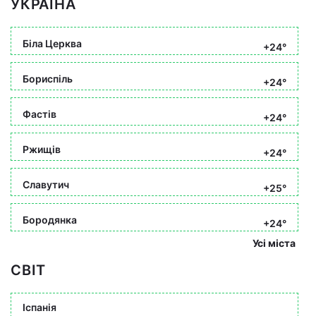
УКРАЇНА
Біла Церква
+24°
Бориспіль
+24°
Фастів
+24°
Ржищів
+24°
Славутич
+25°
Бородянка
+24°
Усі міста
СВІТ
Іспанія