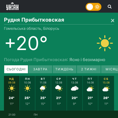
Рудня Прибытковская
Гомельська область, Білорусь
+20°
Погода Рудня Прибытковская
: Ясно і безхмарно
СЬОГОДНІ
ЗАВТРА
ТИЖДЕНЬ
2 ТИЖНІ
МІСЯЦ
НД
ПН
ВТ
СР
ЧТ
ПТ
СБ
09.08
10.08
11.08
12.08
13.08
14.08
15.08
24°
25°
25°
21°
20°
21°
26°
11°
12°
15°
11°
9°
10°
11°
21:00
ПН