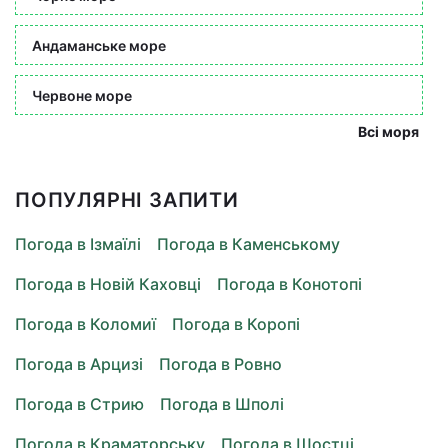
Андаманське море
Червоне море
Всі моря
ПОПУЛЯРНІ ЗАПИТИ
Погода в Ізмаїлі
Погода в Каменському
Погода в Новій Каховці
Погода в Конотопі
Погода в Коломиї
Погода в Коропі
Погода в Арцизі
Погода в Ровно
Погода в Стрию
Погода в Шполі
Погода в Краматорську
Погода в Шостці