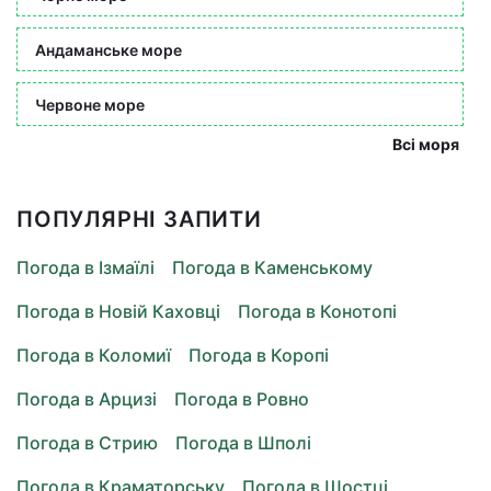
Андаманське море
Червоне море
Всі моря
ПОПУЛЯРНІ ЗАПИТИ
Погода в Ізмаїлі
Погода в Каменському
Погода в Новій Каховці
Погода в Конотопі
Погода в Коломиї
Погода в Коропі
Погода в Арцизі
Погода в Ровно
Погода в Стрию
Погода в Шполі
Погода в Краматорську
Погода в Шостці