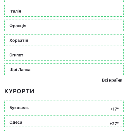
Італія
Франція
Хорватія
Єгипет
Шрі Ланка
Всі країни
КУРОРТИ
Буковель
+17°
Одеса
+27°