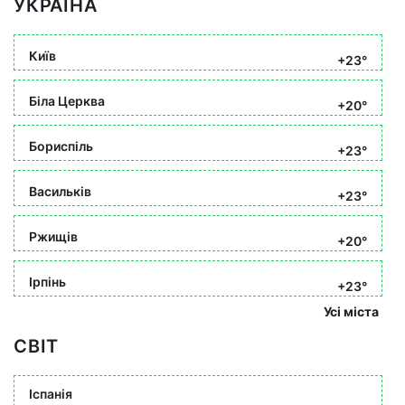
УКРАЇНА
Київ
+23°
Біла Церква
+20°
Бориспіль
+23°
Васильків
+23°
Ржищів
+20°
Ірпінь
+23°
Усі міста
СВІТ
Іспанія