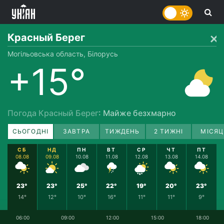
Красный Берег
Могільовська область, Білорусь
+15°
Погода Красный Берег
: Майже безхмарно
СЬОГОДНІ
ЗАВТРА
ТИЖДЕНЬ
2 ТИЖНІ
МІСЯЦ
СБ
НД
ПН
ВТ
СР
ЧТ
ПТ
08.08
09.08
10.08
11.08
12.08
13.08
14.08
23°
23°
25°
22°
19°
20°
23°
14°
12°
10°
16°
11°
11°
9°
06:00
09:00
12:00
15:00
18:00