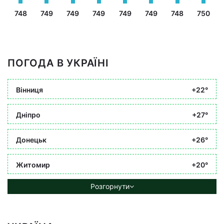
748
749
749
749
749
749
748
750
ПОГОДА В УКРАЇНІ
Вінниця
+22°
Дніпро
+27°
Донецьк
+26°
Житомир
+20°
Розгорнути