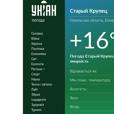
Старый Крупец
погода
Гомельська область, Білор
+16
Головна
Війна
Україна
Політика
Економіка
Погода Старый Крупе
Світ
хмарність
Екологія
Регіони
Відчувається як:
Спорт
Наука
Мін./mакс. температура:
Техно і зв'язок
Вологість:
Лайт
Зброя
Тиск:
Інциденти
Здоров'я
Вітер:
Туризм