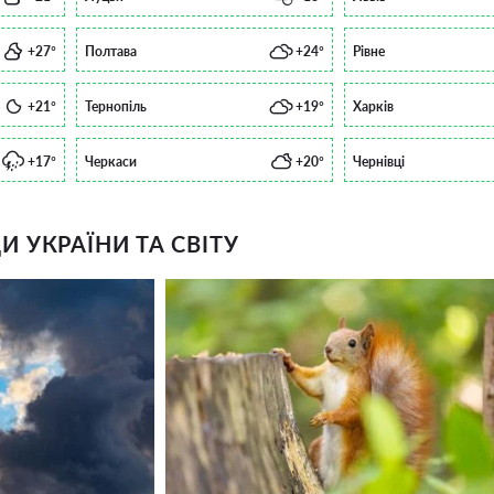
+27°
Полтава
+24°
Рівне
+21°
Тернопіль
+19°
Харків
+17°
Черкаси
+20°
Чернівці
 УКРАЇНИ ТА СВІТУ