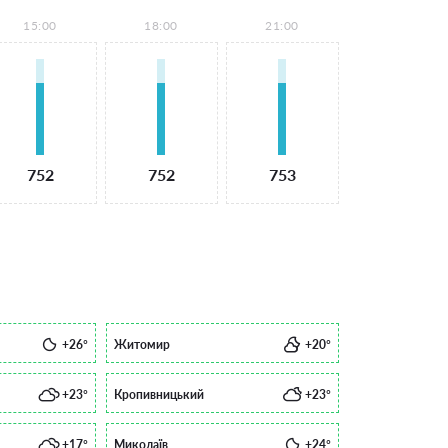
15:00
18:00
21:00
752
752
753
+26°
Житомир
+20°
+23°
Кропивницький
+23°
+17°
Миколаїв
+24°