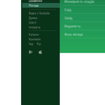
Цікавинки
Ймовірність опадів:
Погода
Схід:
Відео з Youtube
Думки
Захід
Статті
Видимість:
Інтерв`ю
Фаза місяця:
Каталог
Контакти
Укр
Рус