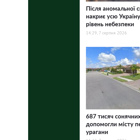
Після аномальної 
накриє усю Україну
рівень небезпеки
14:29, 7 серпня 2026
687 тисяч сонячни
допомогли місту п
урагани