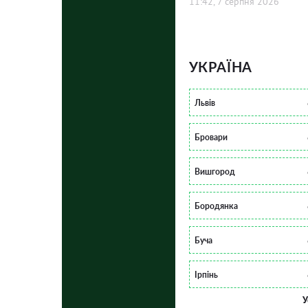
11:42, 7 серпня 2026
УКРАЇНА
Львів
Бровари
Вишгород
Бородянка
Буча
Ірпінь
У