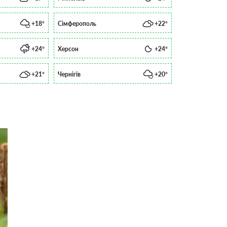
+18°
Сімферополь
+22°
+24°
Херсон
+24°
+21°
Чернігів
+20°