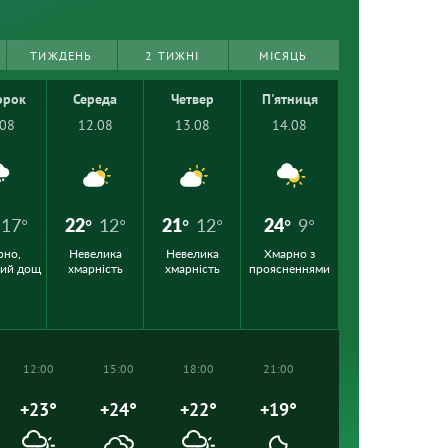
ТИЖДЕНЬ
2 ТИЖНІ
МІСЯЦЬ
орок
Середа
Четвер
П'ятниця
.08
12.08
13.08
14.08
17°
22°
12°
21°
12°
24°
9°
рно,
Невелика
Невелика
Хмарно з
кий дощ
хмарність
хмарність
проясненнями
12:00
15:00
18:00
21:00
+23°
+24°
+22°
+19°