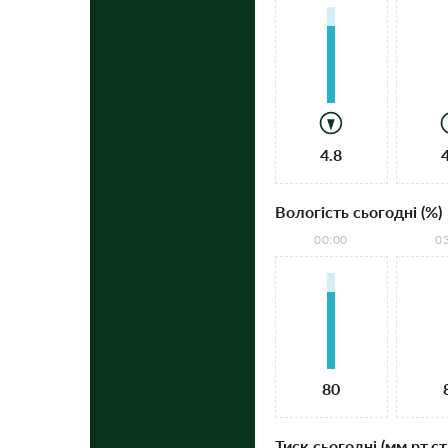
4.8
Вологість сьогодні (%)
00:00
0
80
Тиск сьогодні (мм рт.ст.