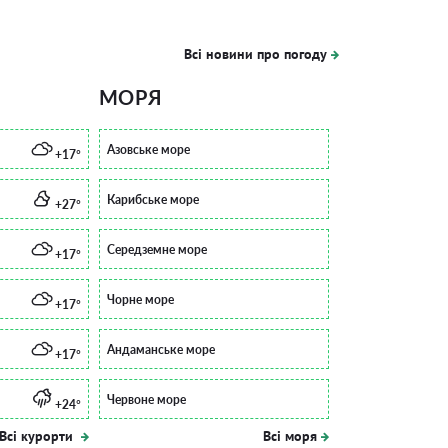
Всі новини про погоду
МОРЯ
Азовське море
+17°
Карибське море
+27°
Середземне море
+17°
Чорне море
+17°
Андаманське море
+17°
Червоне море
+24°
Всі курорти
Всі моря