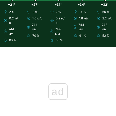
+21°
+27°
+31°
+34°
+32°
2 %
2 %
2 %
14 %
60 %
0.2 м/
1.0 м/с
0.9 м/
1.8 м/с
2.2 м/с
с
с
744
744
743
744
мм
744
мм
мм
мм
мм
70 %
41 %
52 %
86 %
55 %
ad