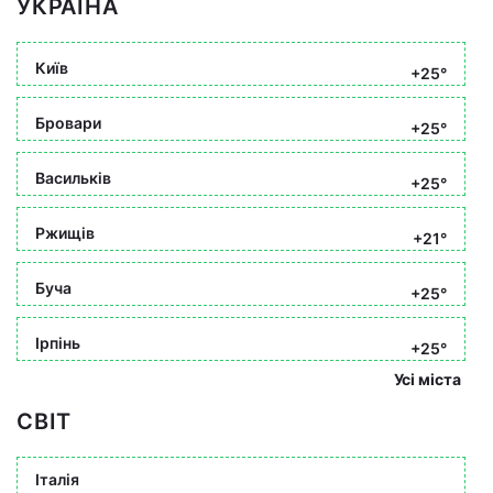
УКРАЇНА
Київ
+25°
Бровари
+25°
Васильків
+25°
Ржищів
+21°
Буча
+25°
Ірпінь
+25°
Усі міста
СВІТ
Італія