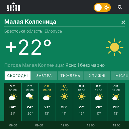
Малая Колпеница
Брестська область, Білорусь
+22°
Погода Малая Колпеница
: Ясно і безхмарно
СЬОГОДНІ
ЗАВТРА
ТИЖДЕНЬ
2 ТИЖНІ
МІСЯЦ
ЧТ
ПТ
СБ
НД
ПН
ВТ
СР
06.08
07.08
08.08
09.08
10.08
11.08
12.08
34°
24°
21°
23°
27°
26°
23°
21°
20°
13°
11°
13°
17°
13°
06:00
09:00
12:00
15:00
18:00