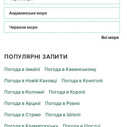
Андаманське море
Червоне море
Всі моря
ПОПУЛЯРНІ ЗАПИТИ
Погода в Ізмаїлі
Погода в Каменському
Погода в Новій Каховці
Погода в Конотопі
Погода в Коломиї
Погода в Коропі
Погода в Арцизі
Погода в Ровно
Погода в Стрию
Погода в Шполі
Погода в Краматорську
Погода в Шостці