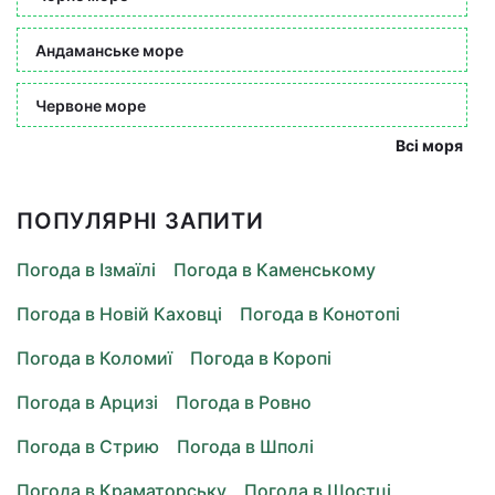
Андаманське море
Червоне море
Всі моря
ПОПУЛЯРНІ ЗАПИТИ
Погода в Ізмаїлі
Погода в Каменському
Погода в Новій Каховці
Погода в Конотопі
Погода в Коломиї
Погода в Коропі
Погода в Арцизі
Погода в Ровно
Погода в Стрию
Погода в Шполі
Погода в Краматорську
Погода в Шостці