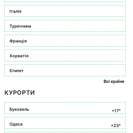
Італія
Туреччина
Франція
Хорватія
Єгипет
Всі країни
КУРОРТИ
Буковель
+17°
Одеса
+23°