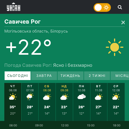
Савичев Рог
Могільовська область, Білорусь
+22°
Погода Савичев Рог
: Ясно і безхмарно
СЬОГОДНІ
ЗАВТРА
ТИЖДЕНЬ
2 ТИЖНІ
МІСЯЦ
ЧТ
ПТ
СБ
НД
ПН
ВТ
СР
06.08
07.08
08.08
09.08
10.08
11.08
12.08
35°
28°
24°
23°
26°
27°
22°
20°
21°
14°
13°
12°
14°
14°
06:00
09:00
12:00
15:00
18:00