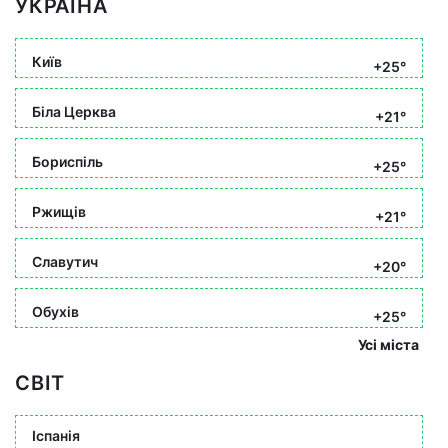
УКРАЇНА
Київ
+25°
Біла Церква
+21°
Бориспіль
+25°
Ржищів
+21°
Славутич
+20°
Обухів
+25°
Усі міста
СВІТ
Іспанія