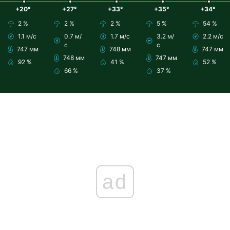
+20°
+27°
+33°
+35°
+34°
2 %
2 %
2 %
5 %
54 %
1.1 м/с
0.7 м/
1.7 м/с
3.2 м/
2.2 м/с
с
с
747 мм
748 мм
747 мм
748 мм
747 мм
92 %
41 %
52 %
66 %
37 %
ad