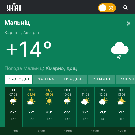
Мальніц
Карінтія, Австрія
+14°
Погода Мальніц
: Хмарно, дощ
СЬОГОДНІ
ЗАВТРА
ТИЖДЕНЬ
2 ТИЖНІ
МІСЯЦ
ПТ
СБ
НД
ПН
ВТ
СР
ЧТ
07.08
08.08
09.08
10.08
11.08
12.08
13.08
22°
27°
29°
25°
27°
20°
21°
15°
13°
13°
15°
13°
14°
11°
05:00
08:00
11:00
14:00
17:00