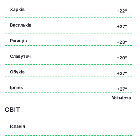
Харків
+22°
Васильків
+27°
Ржищів
+23°
Славутич
+20°
Обухів
+27°
Ірпінь
+27°
Усі міста
СВІТ
Іспанія