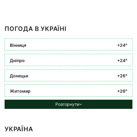
ПОГОДА В УКРАЇНІ
Вінниця
+24°
Дніпро
+24°
Донецьк
+26°
Житомир
+26°
Розгорнути
УКРАЇНА