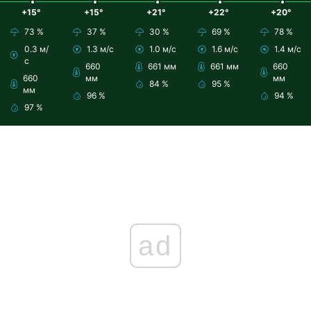
+15°
+15°
+21°
+22°
+20°
73 %
37 %
30 %
69 %
78 %
0.3 м/
1.3 м/с
1.0 м/с
1.6 м/с
1.4 м/с
с
660
661 мм
661 мм
660
660
мм
мм
84 %
95 %
мм
96 %
94 %
97 %
ad