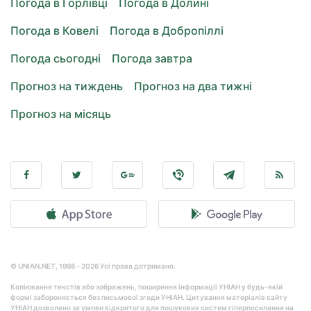
Погода в Горлівці
Погода в Долині
Погода в Ковелі
Погода в Добропіллі
Погода сьогодні
Погода завтра
Прогноз на тиждень
Прогноз на два тижні
Прогноз на місяць
© UNIAN.NET, 1998 - 2026 Усі права дотримано.
Копіювання текстів або зображень, поширення інформації УНІАН у будь-якій
формі забороняється без письмової згоди УНІАН. Цитування матеріалів сайту
УНІАН дозволено за умови відкритого для пошукових систем гіперпосилання на