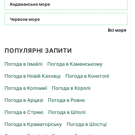
Андаманське море
Червоне море
Всі моря
ПОПУЛЯРНІ ЗАПИТИ
Погода в Ізмаїлі
Погода в Каменському
Погода в Новій Каховці
Погода в Конотопі
Погода в Коломиї
Погода в Коропі
Погода в Арцизі
Погода в Ровно
Погода в Стрию
Погода в Шполі
Погода в Краматорську
Погода в Шостці