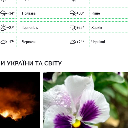
+34°
Полтава
+30°
Рівне
+27°
Тернопіль
+23°
Харків
+17°
Черкаси
+24°
Чернівці
 УКРАЇНИ ТА СВІТУ