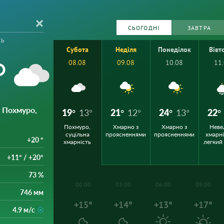
СЬОГОДНІ
ЗАВТРА
сь
Субота
Неділя
Понеділок
Вівт
°
08.08
09.08
10.08
11
: Похмуро,
19°
13°
21°
12°
24°
13°
22°
Похмуро,
Хмарно з
Хмарно з
Неве
суцільна
проясненнями
проясненнями
хмарні
+20 °
хмарність
легкий
+11° / +20°
73 %
00:00
03:00
06:00
09:00
746 мм
+15°
+14°
+13°
+17°
4.9 м/с