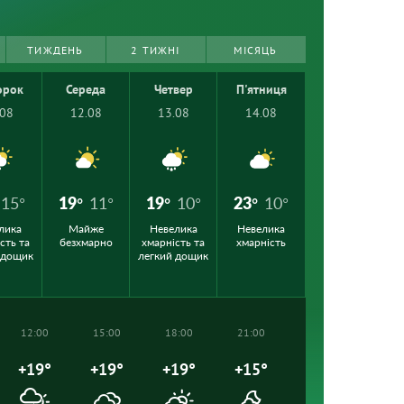
ТИЖДЕНЬ
2 ТИЖНІ
МІСЯЦЬ
орок
Середа
Четвер
П'ятниця
.08
12.08
13.08
14.08
15°
19°
11°
19°
10°
23°
10°
лика
Майже
Невелика
Невелика
сть та
безхмарно
хмарність та
хмарність
 дощик
легкий дощик
12:00
15:00
18:00
21:00
+19°
+19°
+19°
+15°