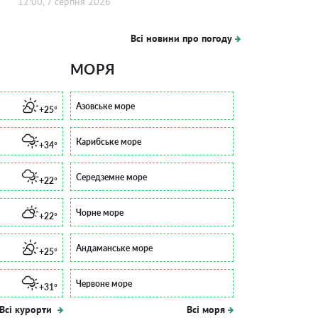
12:00, 7 серпня 2026
Всі новини про погоду
МОРЯ
Азовське море
+25°
Карибське море
+34°
Середземне море
+22°
Чорне море
+22°
Андаманське море
+25°
Червоне море
+31°
Всі курорти
Всі моря