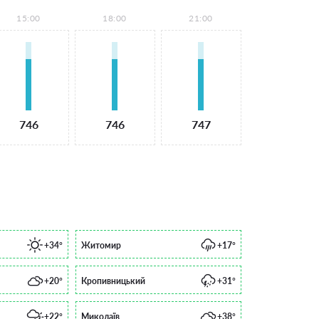
15:00
18:00
21:00
746
746
747
+34°
Житомир
+17°
+20°
Кропивницький
+31°
+22°
Миколаїв
+38°