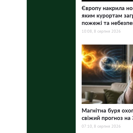
Європу накрила но
яким курортам заг
пожежі та небезпе
10:08, 8 серпня 2026
Магнітна буря охо
свіжий прогноз на 3
07:10, 8 серпня 2026