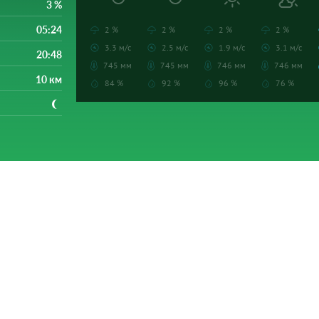
3 %
05:24
2 %
2 %
2 %
2 %
3.3 м/с
2.5 м/с
1.9 м/с
3.1 м/с
20:48
745 мм
745 мм
746 мм
746 мм
10 км
84 %
92 %
96 %
76 %