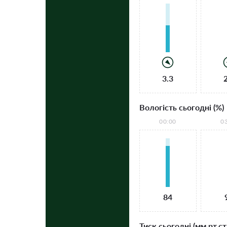
3.3
Вологість сьогодні (%)
00:00
0
84
Тиск сьогодні (мм рт.ст.