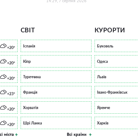
14:29, 7 серпня 2026
СВІТ
КУРОРТИ
Іспанія
Буковель
+20°
Кіпр
Одеса
+20°
Туреччина
Львів
+20°
Франція
Івано-Франківськ
+23°
Хорватія
Яремче
+20°
Шрі Ланка
Харків
+20°
сі міста
Всі країни