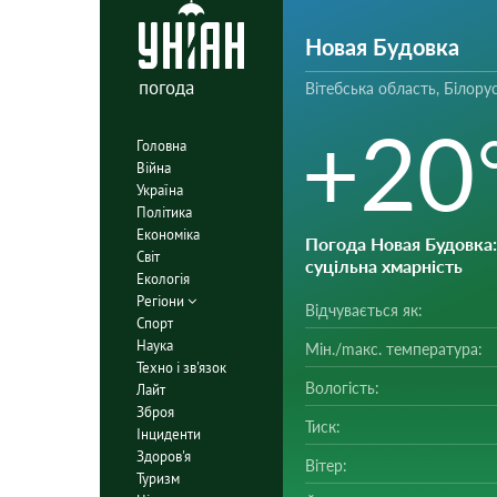
Новая Будовка
погода
Вітебська область, Білору
+20
Головна
Війна
Україна
Політика
Економіка
Погода Новая Будовка
Світ
суцільна хмарність
Екологія
Регіони
Відчувається як:
Спорт
Наука
Мін./mакс. температура:
Техно і зв'язок
Вологість:
Лайт
Зброя
Тиск:
Інциденти
Здоров'я
Вітер:
Туризм