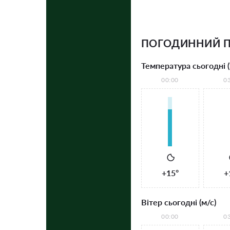
ПОГОДИННИЙ П
Температура сьогодні (
00:00
0
+15°
+
Вітер сьогодні (м/с)
00:00
0