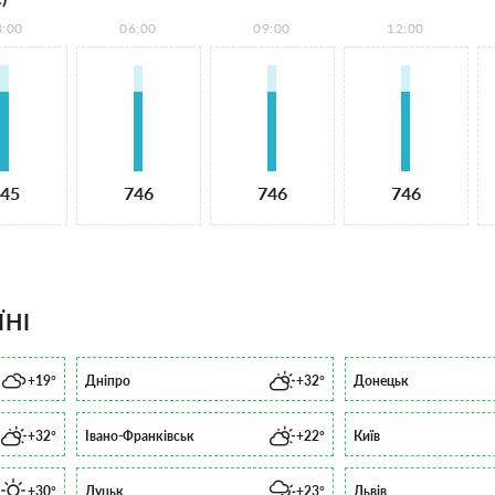
3:00
06:00
09:00
12:00
45
746
746
746
ЇНІ
+19°
Дніпро
+32°
Донецьк
+32°
Івано-Франківськ
+22°
Київ
+30°
Луцьк
+23°
Львів