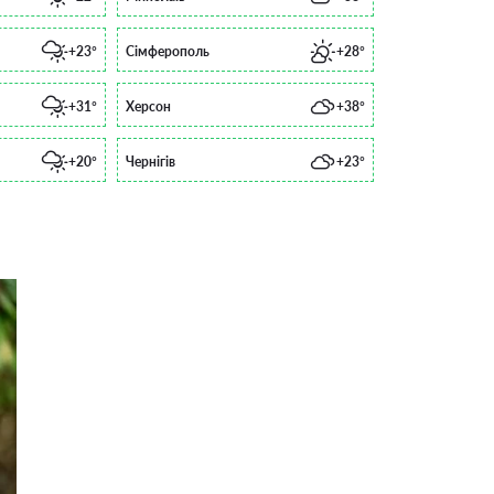
+23°
Сімферополь
+28°
+31°
Херсон
+38°
+20°
Чернігів
+23°