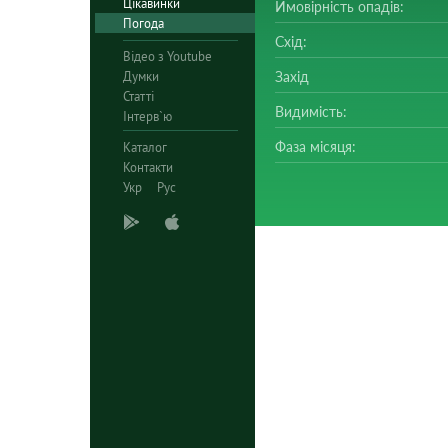
Цікавинки
Ймовірність опадів:
Погода
Схід:
Відео з Youtube
Думки
Захід
Статті
Видимість:
Інтерв`ю
Фаза місяця:
Каталог
Контакти
Укр
Рус