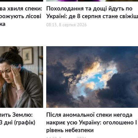
ва хвиля спеки:
Похолодання та дощі йдуть по
рожують лісові
Україні: де 8 серпня стане свіжі
ка
08:15, 8 серпня 2026
пить Землю:
Після аномальної спеки негода
 дні (графік)
накриє усю Україну: оголошено І
рівень небезпеки