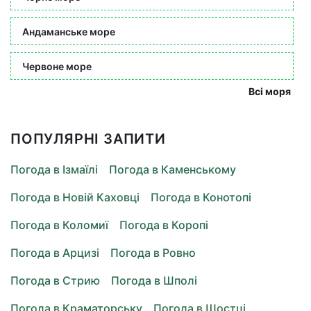
Андаманське море
Червоне море
Всі моря
ПОПУЛЯРНІ ЗАПИТИ
Погода в Ізмаїлі
Погода в Каменському
Погода в Новій Каховці
Погода в Конотопі
Погода в Коломиї
Погода в Коропі
Погода в Арцизі
Погода в Ровно
Погода в Стрию
Погода в Шполі
Погода в Краматорську
Погода в Шостці