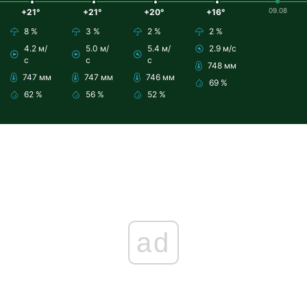
09.08
+21°
+21°
+20°
+16°
8 %
3 %
2 %
2 %
4.2 м/
5.0 м/
5.4 м/
2.9 м/с
с
с
с
748 мм
747 мм
747 мм
746 мм
69 %
62 %
56 %
52 %
ad