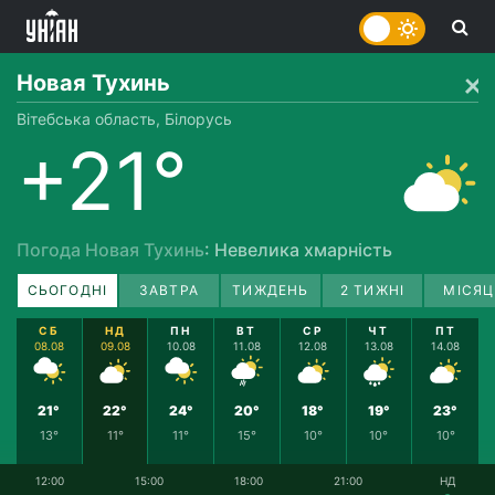
Новая Тухинь
Вітебська область, Білорусь
+21°
Погода Новая Тухинь
: Невелика хмарність
СЬОГОДНІ
ЗАВТРА
ТИЖДЕНЬ
2 ТИЖНІ
МІСЯЦ
СБ
НД
ПН
ВТ
СР
ЧТ
ПТ
08.08
09.08
10.08
11.08
12.08
13.08
14.08
21°
22°
24°
20°
18°
19°
23°
13°
11°
11°
15°
10°
10°
10°
12:00
15:00
18:00
21:00
НД