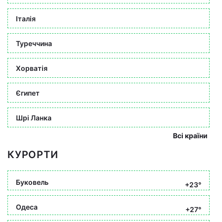
Італія
Туреччина
Хорватія
Єгипет
Шрі Ланка
Всі країни
КУРОРТИ
Буковель
+23°
Одеса
+27°