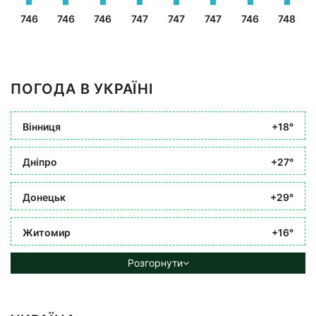
746
746
746
747
747
747
746
748
ПОГОДА В УКРАЇНІ
Вінниця
+18°
Дніпро
+27°
Донецьк
+29°
Житомир
+16°
Розгорнути