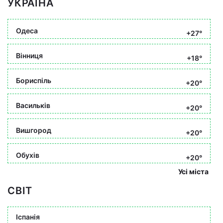
УКРАЇНА
Одеса
+27°
Вінниця
+18°
Бориспіль
+20°
Васильків
+20°
Вишгород
+20°
Обухів
+20°
Усі міста
СВІТ
Іспанія