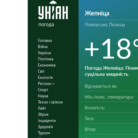
Жепніца
погода
Поморське, Польща
+18
Головна
Війна
Україна
Політика
Економіка
Погода Жепніца
: Похм
Світ
суцільна хмарність
Екологія
Регіони
Відчувається як:
Спорт
Наука
Мін./mакс. температура:
Техно і зв'язок
Вологість:
Лайт
Зброя
Тиск:
Інциденти
Здоров'я
Вітер:
Туризм