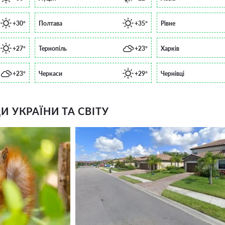
+30°
Полтава
+35°
Рівне
+27°
Тернопіль
+23°
Харків
+23°
Черкаси
+29°
Чернівці
 УКРАЇНИ ТА СВІТУ