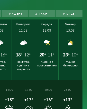
ТИЖДЕНЬ
2 ТИЖНІ
МІСЯЦЬ
ділок
Вівторок
Середа
Четвер
.08
11.08
12.08
13.08
16°
18°
12°
20°
11°
23°
10°
уро,
Похмуро,
Хмарно з
Майже
льна
суцільна
проясненнями
безхмарно
ність
хмарність
14:00
17:00
20:00
23:00
+18°
+17°
+16°
+13°