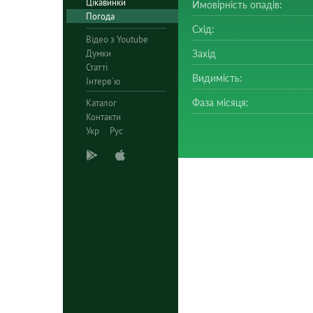
Цікавинки
Ймовірність опадів:
Погода
Схід:
Відео з Youtube
Думки
Захід
Статті
Видимість:
Інтерв`ю
Фаза місяця:
Каталог
Контакти
Укр
Рус