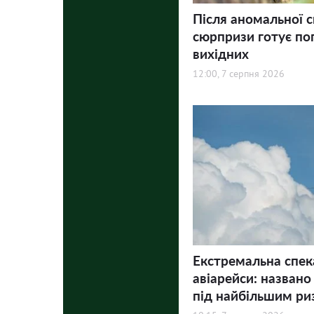
Після аномальної с
сюрпризи готує по
вихідних
12:00, 7 серпня 2026
Екстремальна спек
авіарейси: названо
під найбільшим ри