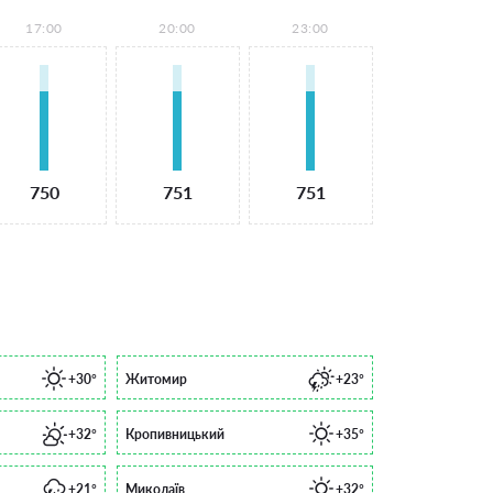
17:00
20:00
23:00
750
751
751
+30°
Житомир
+23°
+32°
Кропивницький
+35°
+21°
Миколаїв
+32°