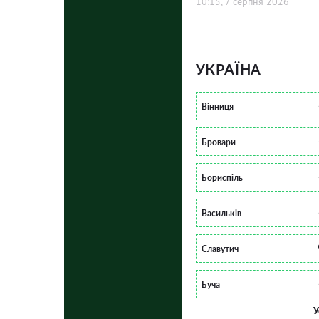
10:15, 7 серпня 2026
УКРАЇНА
Вінниця
Бровари
Бориспіль
Васильків
Славутич
Буча
У