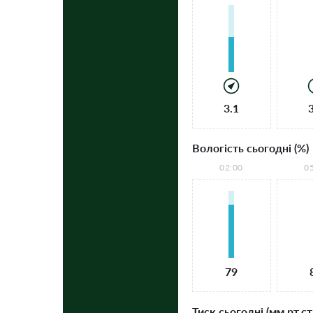
3.1
Вологість сьогодні (%)
02:00
0
79
Тиск сьогодні (мм рт.ст.