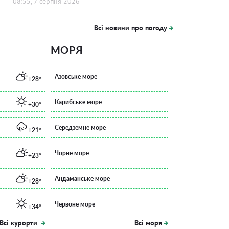
08:55, 7 серпня 2026
Всі новини про погоду
МОРЯ
Азовське море
+28°
Карибське море
+30°
Середземне море
+21°
Чорне море
+23°
Андаманське море
+28°
Червоне море
+34°
Всі курорти
Всі моря