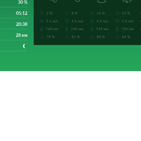
30 %
05:12
2 %
8 %
15 %
53 %
3.1 м/с
3.6 м/с
4.5 м/с
5.0 м/с
20:38
749 мм
749 мм
749 мм
750 мм
28 км
79 %
82 %
80 %
69 %