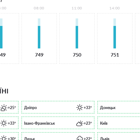
5:00
08:00
11:00
14:00
49
749
750
751
ЇНІ
+25°
Дніпро
+33°
Донецьк
+33°
Івано-Франківськ
+23°
Київ
+30°
Луцьк
+22°
Львів