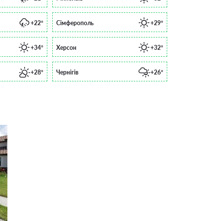
+22°
Сімферополь
+29°
+34°
Херсон
+32°
+28°
Чернігів
+26°