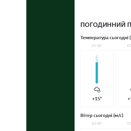
ПОГОДИННИЙ П
Температура сьогодні (
02:00
0
+15°
+
Вітер сьогодні (м/с)
02:00
0