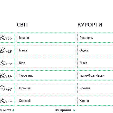
СВІТ
КУРОРТИ
Іспанія
Буковель
+25°
Італія
Одеса
+32°
Кіпр
Львів
+32°
Туреччина
Івано-Франківськ
+32°
Франція
Яремче
+26°
Хорватія
Харків
+32°
сі міста
Всі країни