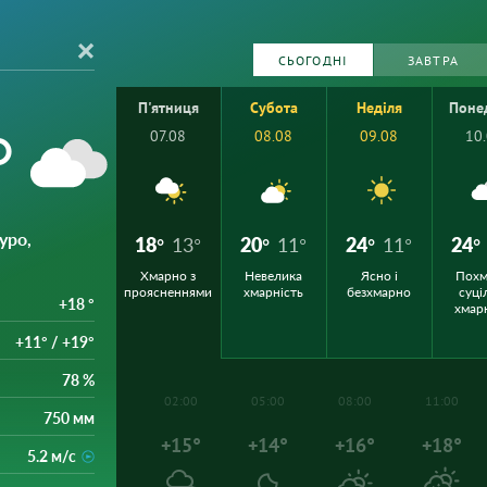
СЬОГОДНІ
ЗАВТРА
П'ятниця
Субота
Неділя
Поне
°
07.08
08.08
09.08
10
уро,
18°
13°
20°
11°
24°
11°
24°
Хмарно з
Невелика
Ясно і
Похм
проясненнями
хмарність
безхмарно
суці
+18 °
хмар
+11° / +19°
78 %
02:00
05:00
08:00
11:00
750 мм
+15°
+14°
+16°
+18°
5.2 м/с