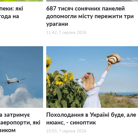
пеки: які
687 тисяч сонячних панелей
года на
допомогли місту пережити три
урагани
11:42, 7 серпня 2026
а затримує
Похолодання в Україні буде, але 
 аеропорти, які
нюанс, - синоптик
зиком
10:03, 7 серпня 2026