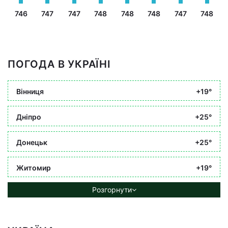
746
747
747
748
748
748
747
748
ПОГОДА В УКРАЇНІ
Вінниця
+19°
Дніпро
+25°
Донецьк
+25°
Житомир
+19°
Розгорнути