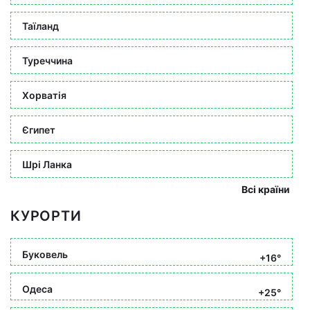
Таїланд
Туреччина
Хорватія
Єгипет
Шрі Ланка
Всі країни
КУРОРТИ
Буковель
+16°
Одеса
+25°