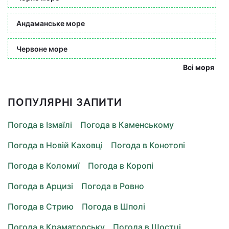
Андаманське море
Червоне море
Всі моря
ПОПУЛЯРНІ ЗАПИТИ
Погода в Ізмаїлі
Погода в Каменському
Погода в Новій Каховці
Погода в Конотопі
Погода в Коломиї
Погода в Коропі
Погода в Арцизі
Погода в Ровно
Погода в Стрию
Погода в Шполі
Погода в Краматорську
Погода в Шостці