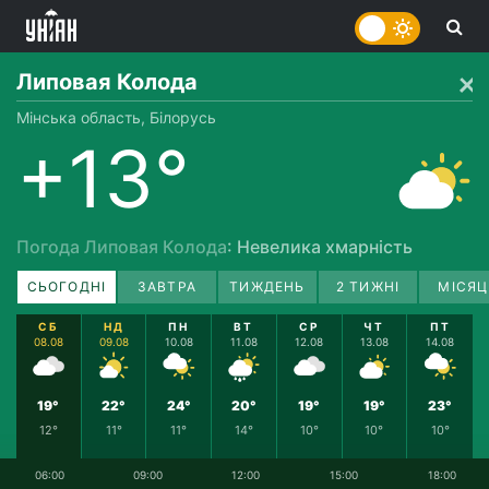
Липовая Колода
Мінська область, Білорусь
+13°
Погода Липовая Колода
: Невелика хмарність
СЬОГОДНІ
ЗАВТРА
ТИЖДЕНЬ
2 ТИЖНІ
МІСЯЦ
СБ
НД
ПН
ВТ
СР
ЧТ
ПТ
08.08
09.08
10.08
11.08
12.08
13.08
14.08
19°
22°
24°
20°
19°
19°
23°
12°
11°
11°
14°
10°
10°
10°
06:00
09:00
12:00
15:00
18:00