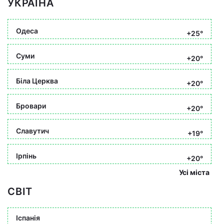
УКРАЇНА
Одеса
+25°
Суми
+20°
Біла Церква
+20°
Бровари
+20°
Славутич
+19°
Ірпінь
+20°
Усі міста
СВІТ
Іспанія