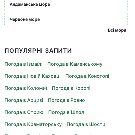
Андаманське море
Червоне море
Всі моря
ПОПУЛЯРНІ ЗАПИТИ
Погода в Ізмаїлі
Погода в Каменському
Погода в Новій Каховці
Погода в Конотопі
Погода в Коломиї
Погода в Коропі
Погода в Арцизі
Погода в Ровно
Погода в Стрию
Погода в Шполі
Погода в Краматорську
Погода в Шостці