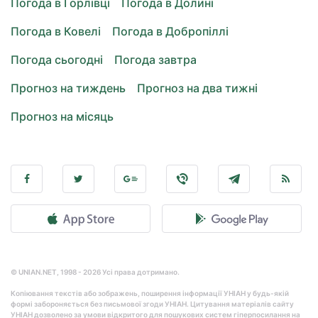
Погода в Горлівці
Погода в Долині
Погода в Ковелі
Погода в Добропіллі
Погода сьогодні
Погода завтра
Прогноз на тиждень
Прогноз на два тижні
Прогноз на місяць
© UNIAN.NET, 1998 - 2026 Усі права дотримано.
Копіювання текстів або зображень, поширення інформації УНІАН у будь-якій
формі забороняється без письмової згоди УНІАН. Цитування матеріалів сайту
УНІАН дозволено за умови відкритого для пошукових систем гіперпосилання на