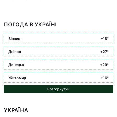
ПОГОДА В УКРАЇНІ
Вінниця
+18°
Дніпро
+27°
Донецьк
+29°
Житомир
+16°
Розгорнути
УКРАЇНА