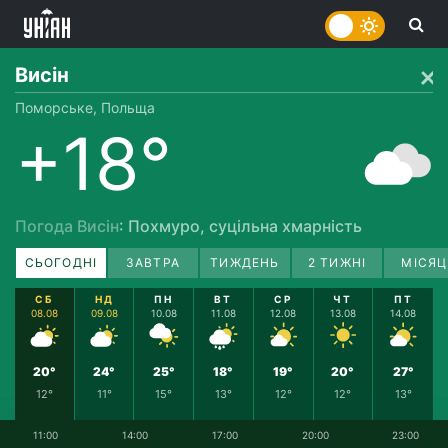
Висін
Поморське, Польща
+18°
Погода Висін
: Похмуро, суцільна хмарність
СЬОГОДНІ
ЗАВТРА
ТИЖДЕНЬ
2 ТИЖНІ
МІСЯЦ
СБ
НД
ПН
ВТ
СР
ЧТ
ПТ
08.08
09.08
10.08
11.08
12.08
13.08
14.08
20°
24°
25°
18°
19°
20°
27°
12°
11°
15°
13°
12°
12°
13°
11:00
14:00
17:00
20:00
23:00