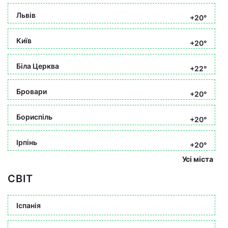
Львів
+20°
Київ
+20°
Біла Церква
+22°
Бровари
+20°
Бориспіль
+20°
Ірпінь
+20°
Усі міста
СВІТ
Іспанія