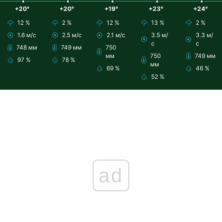
+20°
+20°
+19°
+23°
+24°
12 %
2 %
12 %
13 %
2 %
1.6 м/с
2.5 м/с
2.1 м/с
3.5 м/
3.3 м/
с
с
748 мм
749 мм
750
мм
750
749 мм
97 %
78 %
мм
69 %
46 %
52 %
ad