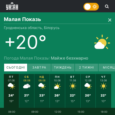
Малая Показь
Гродненська область, Білорусь
+20°
Погода Малая Показь
: Майже безхмарно
СЬОГОДНІ
ЗАВТРА
ТИЖДЕНЬ
2 ТИЖНІ
МІСЯЦ
ПТ
СБ
НД
ПН
ВТ
СР
ЧТ
07.08
08.08
09.08
10.08
11.08
12.08
13.08
24°
21°
23°
26°
22°
20°
22°
19°
12°
11°
13°
15°
13°
10°
06:00
09:00
12:00
15:00
18:00