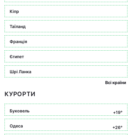
Кіпр
Таїланд
Франція
Єгипет
Шрі Ланка
Всі країни
КУРОРТИ
Буковель
+19°
Одеса
+26°