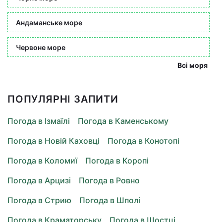
Андаманське море
Червоне море
Всі моря
ПОПУЛЯРНІ ЗАПИТИ
Погода в Ізмаїлі
Погода в Каменському
Погода в Новій Каховці
Погода в Конотопі
Погода в Коломиї
Погода в Коропі
Погода в Арцизі
Погода в Ровно
Погода в Стрию
Погода в Шполі
Погода в Краматорську
Погода в Шостці