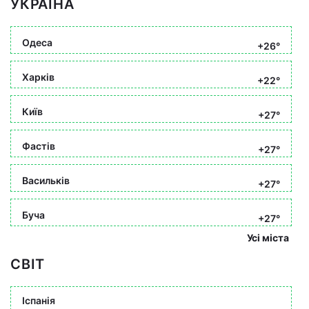
УКРАЇНА
Одеса
+26°
Харків
+22°
Київ
+27°
Фастів
+27°
Васильків
+27°
Буча
+27°
Усі міста
СВІТ
Іспанія