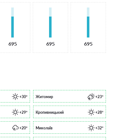
695
695
695
+30°
Житомир
+23°
+29°
Кропивницький
+28°
+20°
Миколаїв
+32°