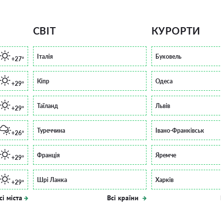
СВІТ
КУРОРТИ
Італія
Буковель
+27°
Кіпр
Одеса
+29°
Таїланд
Львів
+29°
Туреччина
Івано-Франківськ
+26°
Франція
Яремче
+29°
Шрі Ланка
Харків
+29°
сі міста
Всі країни