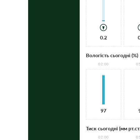
0.2
Вологість сьогодні (%)
02:00
0
97
Тиск сьогодні (мм рт.ст.
02:00
0