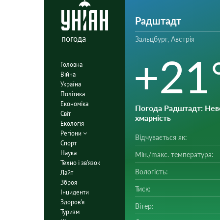
Радштадт
погода
Зальцбург, Австрія
+21
Головна
Війна
Україна
Політика
Економіка
Погода Радштадт
: Не
Світ
хмарність
Екологія
Регіони
Відчувається як:
Спорт
Наука
Мін./mакс. температура:
Техно і зв'язок
Вологість:
Лайт
Зброя
Тиск:
Інциденти
Здоров'я
Вітер:
Туризм