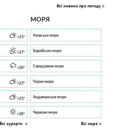
Всі новини про погоду
МОРЯ
Азовське море
+23°
Карибське море
+27°
Середземне море
+20°
Чорне море
+23°
Андаманське море
+23°
Червоне море
+28°
Всі курорти
Всі моря