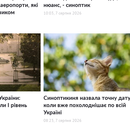
 аеропорти, які
нюанс, - синоптик
зиком
10:03, 7 серпня 2026
України:
Синоптикиня назвала точну дату
и І рівень
коли вже похолоднішає по всій
Україні
08:23, 7 серпня 2026