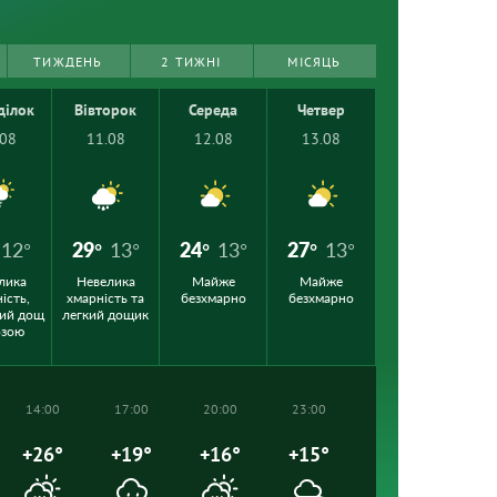
ТИЖДЕНЬ
2 ТИЖНІ
МІСЯЦЬ
ділок
Вівторок
Середа
Четвер
.08
11.08
12.08
13.08
12°
29°
13°
24°
13°
27°
13°
лика
Невелика
Майже
Майже
ість,
хмарність та
безхмарно
безхмарно
ий дощ
легкий дощик
озою
14:00
17:00
20:00
23:00
+26°
+19°
+16°
+15°