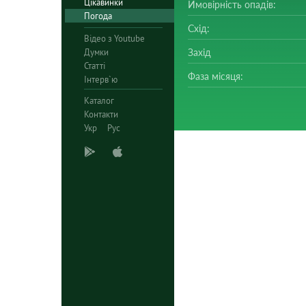
Цікавинки
Ймовірність опадів:
Погода
Схід:
Відео з Youtube
Думки
Захід
Статті
Фаза місяця:
Інтерв`ю
Каталог
Контакти
Укр
Рус