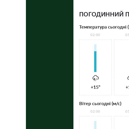
ПОГОДИННИЙ 
Температура сьогодні (
02:00
0
+15°
+
Вітер сьогодні (м/с)
02:00
0