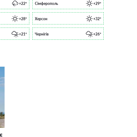
+22°
Сімферополь
+29°
+28°
Херсон
+32°
+21°
Чернігів
+26°
є