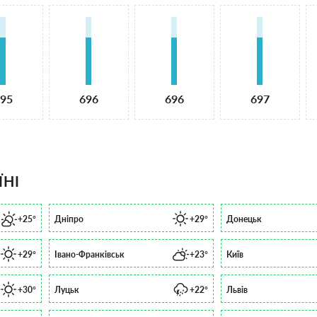
95
696
696
697
ЇНІ
+25°
Дніпро
+29°
Донецьк
+29°
Івано-Франківськ
+23°
Київ
+30°
Луцьк
+22°
Львів