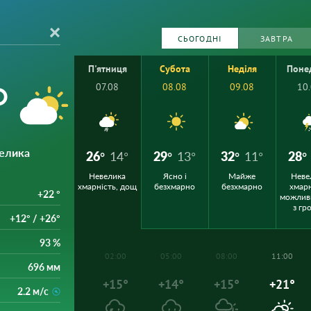
СЬОГОДНІ
ЗАВТРА
П'ятниця
Субота
Неділя
Поне
°
07.08
08.08
09.08
10
велика
26°
14°
29°
13°
32°
11°
28°
Невелика
Ясно і
Майже
Неве
хмарність, дощ
безхмарно
безхмарно
хмарн
+22 °
можлив
з гр
+12° / +26°
93 %
02:00
05:00
08:00
11:00
696 мм
+15°
+14°
+15°
+21°
2.2 м/с