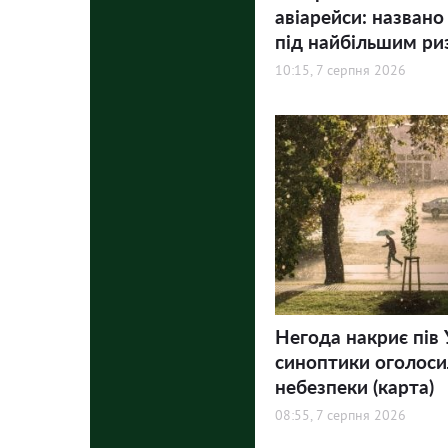
авіарейси: названо
під найбільшим ри
10:15, 7 серпня 2026
Негода накриє пів 
синоптики оголосил
небезпеки (карта)
08:55, 7 серпня 2026