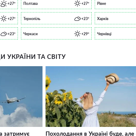
+27°
Полтава
+27°
Рівне
+27°
Тернопіль
+23°
Харків
+23°
Черкаси
+29°
Чернівці
 УКРАЇНИ ТА СВІТУ
а затримує
Похолодання в Україні буде, але 