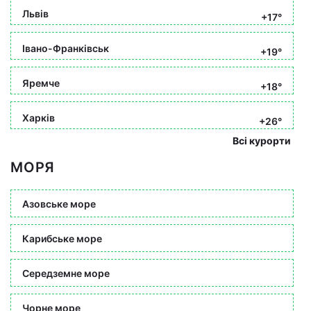
Львів
+17°
Івано-Франківськ
+19°
Яремче
+18°
Харків
+26°
Всі курорти
МОРЯ
Азовське море
Карибське море
Середземне море
Чорне море