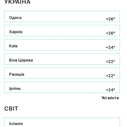
УКРАЇНА
Одеса
+26°
Харків
+26°
Київ
+24°
Біла Церква
+22°
Ржищів
+22°
Ірпінь
+24°
Усі міста
СВІТ
Іспанія