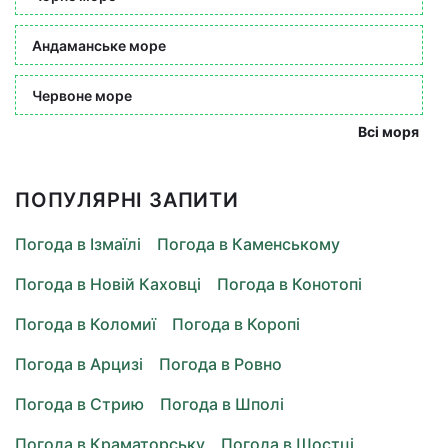
Андаманське море
Червоне море
Всі моря
ПОПУЛЯРНІ ЗАПИТИ
Погода в Ізмаїлі
Погода в Каменському
Погода в Новій Каховці
Погода в Конотопі
Погода в Коломиї
Погода в Коропі
Погода в Арцизі
Погода в Ровно
Погода в Стрию
Погода в Шполі
Погода в Краматорську
Погода в Шостці