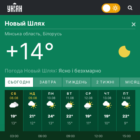
Новый Шлях
Мінська область, Білорусь
+14°
Погода Новый Шлях
: Ясно і безхмарно
СЬОГОДНІ
ЗАВТРА
ТИЖДЕНЬ
2 ТИЖНІ
МІСЯЦ
СБ
НД
ПН
ВТ
СР
ЧТ
ПТ
08.08
09.08
10.08
11.08
12.08
13.08
14.08
19°
21°
24°
22°
19°
19°
22°
13°
12°
13°
15°
11°
10°
9°
03:00
06:00
09:00
12:00
15:00