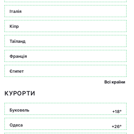
Італія
Кіпр
Таїланд
Франція
Єгипет
Всі країни
КУРОРТИ
Буковель
+18°
Одеса
+26°