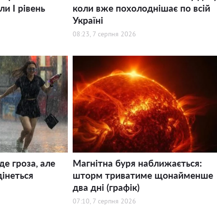
и І рівень
коли вже похолоднішає по всій
Україні
08:23, 7 серпня 2026
де гроза, але
Магнітна буря наближається:
дінеться
шторм триватиме щонайменше
два дні (графік)
07:10, 7 серпня 2026