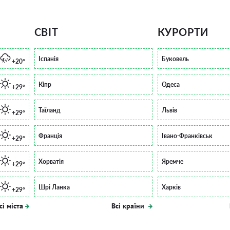
СВІТ
КУРОРТИ
Іспанія
Буковель
+20°
Кіпр
Одеса
+29°
Таїланд
Львів
+29°
Франція
Івано-Франківськ
+29°
Хорватія
Яремче
+29°
Шрі Ланка
Харків
+29°
сі міста
Всі країни