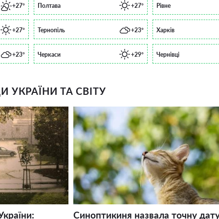
+27°
Полтава
+27°
Рівне
+27°
Тернопіль
+23°
Харків
+23°
Черкаси
+29°
Чернівці
 УКРАЇНИ ТА СВІТУ
України:
Синоптикиня назвала точну дату