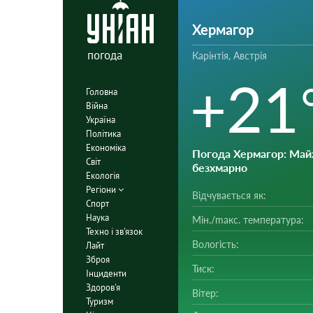
Хермагор
погода
Карінтія, Австрія
+21
Головна
Війна
Україна
Політика
Економіка
Погода Хермагор
: Ма
Світ
безхмарно
Екологія
Регіони
Відчувається як:
Спорт
Наука
Мін./mакс. температура:
Техно і зв'язок
Вологість:
Лайт
Зброя
Тиск:
Інциденти
Здоров'я
Вітер:
Туризм