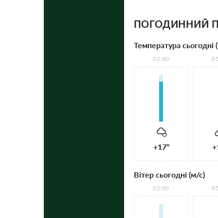
ПОГОДИННИЙ П
Температура сьогодні (
02:00
0
+17°
+
Вітер сьогодні (м/с)
02:00
0