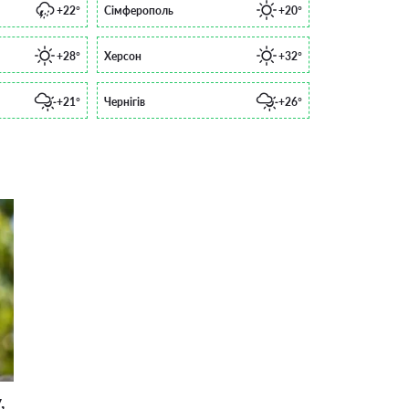
+22°
Сімферополь
+20°
+28°
Херсон
+32°
+21°
Чернігів
+26°
,