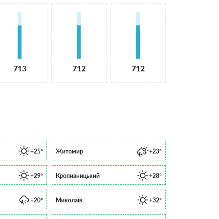
713
712
712
+25°
Житомир
+23°
+29°
Кропивницький
+28°
+20°
Миколаїв
+32°