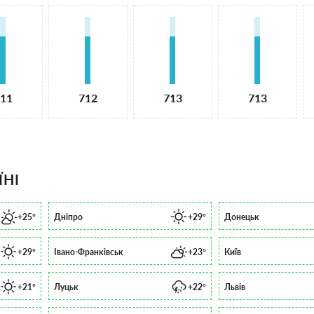
11
712
713
713
ЇНІ
+25°
Дніпро
+29°
Донецьк
+29°
Івано-Франківськ
+23°
Київ
+21°
Луцьк
+22°
Львів