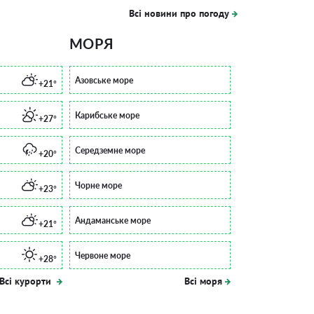
Всі новини про погоду
МОРЯ
Азовське море
+21°
Карибське море
+27°
Середземне море
+20°
Чорне море
+23°
Андаманське море
+21°
Червоне море
+28°
Всі курорти
Всі моря