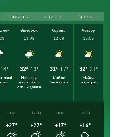
ТИЖДЕНЬ
2 ТИЖНІ
МІСЯЦЬ
ділок
Вівторок
Середа
Четвер
.08
11.08
12.08
13.08
14°
32°
13°
31°
17°
32°
21°
о, дощі
Невелика
Майже
Майже
озами
хмарність та
безхмарно
безхмарно
легкий дощик
14:00
17:00
20:00
23:00
+27°
+27°
+17°
+16°