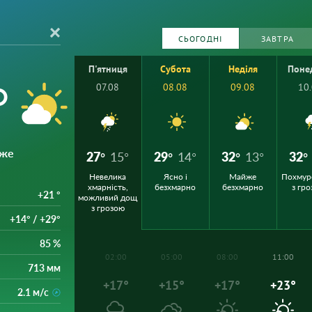
СЬОГОДНІ
ЗАВТРА
П'ятниця
Субота
Неділя
Поне
°
07.08
08.08
09.08
10
йже
27°
15°
29°
14°
32°
13°
32°
Невелика
Ясно і
Майже
Похмур
хмарність,
безхмарно
безхмарно
з гр
+21 °
можливий дощ
з грозою
+14° / +29°
85 %
02:00
05:00
08:00
11:00
713 мм
+17°
+15°
+17°
+23°
2.1 м/с