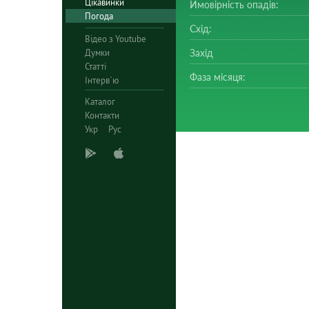
Цікавинки
Ймовірність опадів:
Погода
Схід:
Відео з Youtube
Думки
Захід
Статті
Фаза місяця:
Інтерв`ю
Каталог
Контакти
Укр
Рус