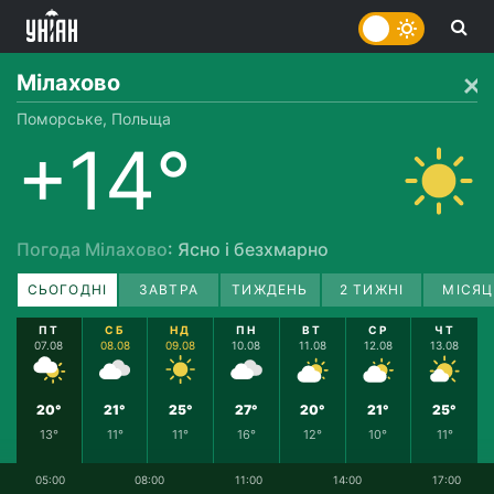
Мілахово
Поморське, Польща
+14°
Погода Мілахово
: Ясно і безхмарно
СЬОГОДНІ
ЗАВТРА
ТИЖДЕНЬ
2 ТИЖНІ
МІСЯЦ
ПТ
СБ
НД
ПН
ВТ
СР
ЧТ
07.08
08.08
09.08
10.08
11.08
12.08
13.08
20°
21°
25°
27°
20°
21°
25°
13°
11°
11°
16°
12°
10°
11°
05:00
08:00
11:00
14:00
17:00