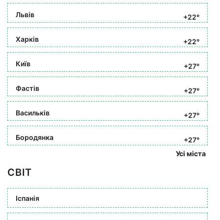
Львів
+22°
Харків
+22°
Київ
+27°
Фастів
+27°
Васильків
+27°
Бородянка
+27°
Усі міста
СВІТ
Іспанія