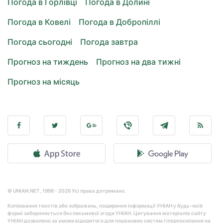
Погода в Горлівці
Погода в Долині
Погода в Ковелі
Погода в Добропіллі
Погода сьогодні
Погода завтра
Прогноз на тиждень
Прогноз на два тижні
Прогноз на місяць
© UNIAN.NET, 1998 - 2026 Усі права дотримано.
Копіювання текстів або зображень, поширення інформації УНІАН у будь-якій
формі забороняється без письмової згоди УНІАН. Цитування матеріалів сайту
УНІАН дозволено за умови відкритого для пошукових систем гіперпосилання на