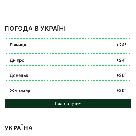
ПОГОДА В УКРАЇНІ
Вінниця
+24°
Дніпро
+24°
Донецьк
+26°
Житомир
+26°
Розгорнути
УКРАЇНА