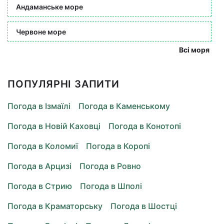
Андаманське море
Червоне море
Всі моря
ПОПУЛЯРНІ ЗАПИТИ
Погода в Ізмаїлі
Погода в Каменському
Погода в Новій Каховці
Погода в Конотопі
Погода в Коломиї
Погода в Коропі
Погода в Арцизі
Погода в Ровно
Погода в Стрию
Погода в Шполі
Погода в Краматорську
Погода в Шостці