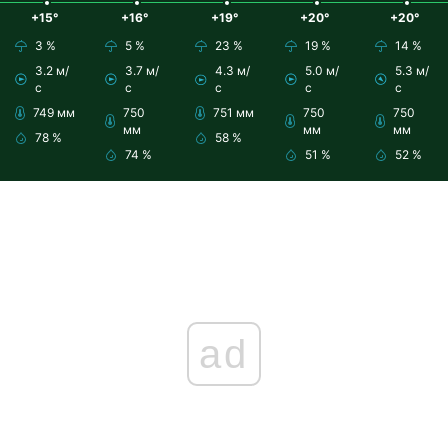
+15°
+16°
+19°
+20°
+20°
3 %
5 %
23 %
19 %
14 %
3.2 м/
3.7 м/
4.3 м/
5.0 м/
5.3 м/
с
с
с
с
с
749 мм
750
751 мм
750
750
мм
мм
мм
78 %
58 %
74 %
51 %
52 %
ad