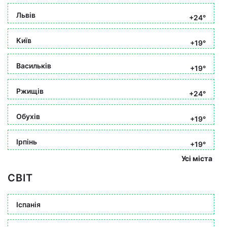
Львів
+24°
Київ
+19°
Васильків
+19°
Ржищів
+24°
Обухів
+19°
Ірпінь
+19°
Усі міста
СВІТ
Іспанія