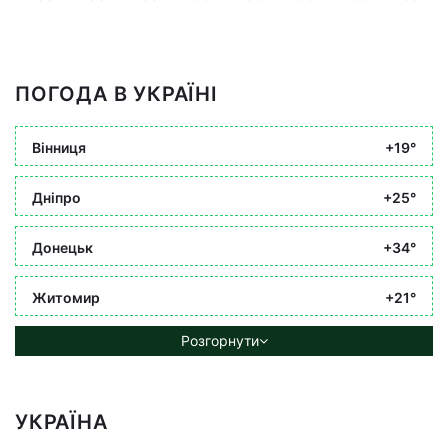
ПОГОДА В УКРАЇНІ
Вінниця
+19°
Дніпро
+25°
Донецьк
+34°
Житомир
+21°
Розгорнути
УКРАЇНА