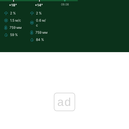
09.08
+18°
+14°
2 %
2 %
1.5 м/с
0.6 м/
с
759 мм
759 мм
59 %
84 %
ad