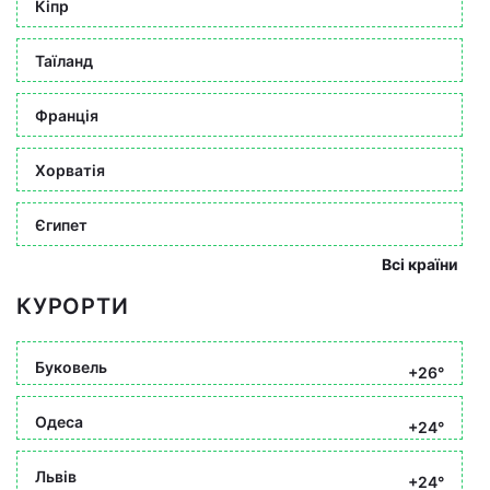
Кіпр
Таїланд
Франція
Хорватія
Єгипет
Всі країни
КУРОРТИ
Буковель
+26°
Одеса
+24°
Львів
+24°