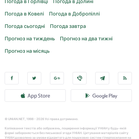
Погода в Горлівці
Погода в Долині
Погода в Ковелі
Погода в Добропіллі
Погода сьогодні
Погода завтра
Прогноз на тиждень
Прогноз на два тижні
Прогноз на місяць
© UNIAN.NET, 1998 - 2026 Усі права дотримано.
Копіювання текстів або зображень, поширення інформації УНІАН у будь-якій
формі забороняється без письмової згоди УНІАН. Цитування матеріалів сайту
УНІАН дозволено за умови відкритого для пошукових систем гіперпосилання на