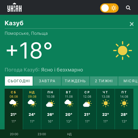
Казуб
Поморське, Польща
+18°
Погода Казуб
: Ясно і безхмарно
СЬОГОДНІ
ЗАВТРА
ТИЖДЕНЬ
2 ТИЖНІ
МІСЯЦ
СБ
НД
ПН
ВТ
СР
ЧТ
ПТ
08.08
09.08
10.08
11.08
12.08
13.08
14.08
21°
24°
26°
20°
21°
22°
28°
11°
11°
16°
13°
11°
11°
13°
20:00
23:00
НД