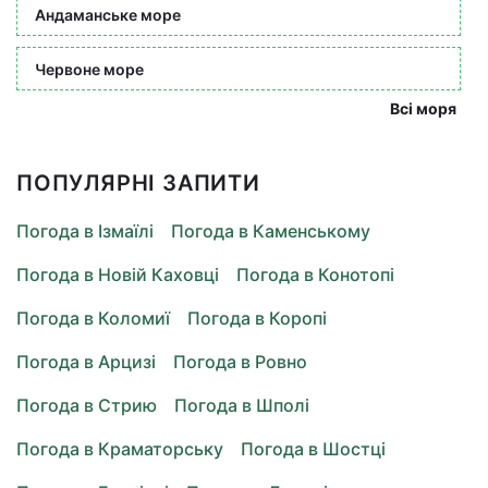
Андаманське море
Червоне море
Всі моря
ПОПУЛЯРНІ ЗАПИТИ
Погода в Ізмаїлі
Погода в Каменському
Погода в Новій Каховці
Погода в Конотопі
Погода в Коломиї
Погода в Коропі
Погода в Арцизі
Погода в Ровно
Погода в Стрию
Погода в Шполі
Погода в Краматорську
Погода в Шостці