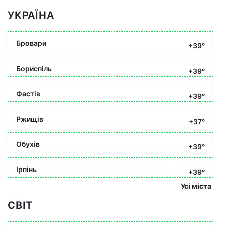
УКРАЇНА
Бровари
+39°
Бориспіль
+39°
Фастів
+39°
Ржищів
+37°
Обухів
+39°
Ірпінь
+39°
Усі міста
СВІТ