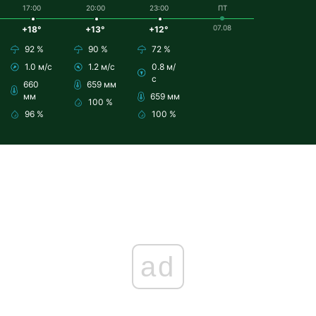
17:00
20:00
23:00
ПТ
07.08
+18°
+13°
+12°
92 %
90 %
72 %
1.0 м/с
1.2 м/с
0.8 м/
с
660
659 мм
мм
659 мм
100 %
96 %
100 %
ad