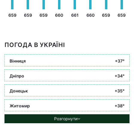
659
659
659
660
661
660
659
659
ПОГОДА В УКРАЇНІ
Вінниця
+37°
Дніпро
+34°
Донецьк
+35°
Житомир
+38°
Розгорнути