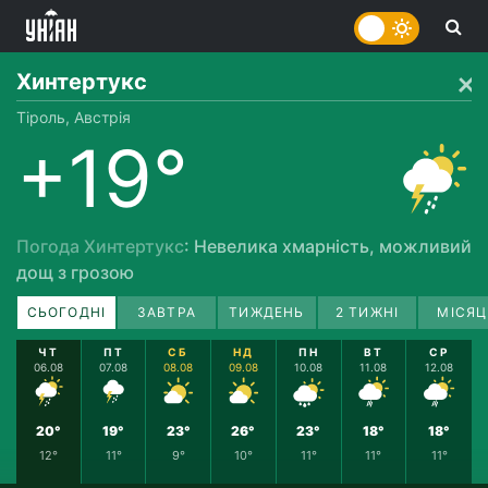
Хинтертукс
Тіроль, Австрія
+19°
Погода Хинтертукс
: Невелика хмарність, можливий
дощ з грозою
СЬОГОДНІ
ЗАВТРА
ТИЖДЕНЬ
2 ТИЖНІ
МІСЯЦ
ЧТ
ПТ
СБ
НД
ПН
ВТ
СР
06.08
07.08
08.08
09.08
10.08
11.08
12.08
20°
19°
23°
26°
23°
18°
18°
12°
11°
9°
10°
11°
11°
11°