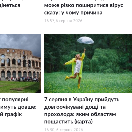
дінеться
може різко поширитися вірус
сказу: у чому причина
16:57, 6 серпня 2026
у популярні
7 серпня в Україну прийдуть
тимуть довше:
довгоочікувані дощі та
й графік
прохолода: яким областям
пощастить (карта)
16:30, 6 серпня 2026