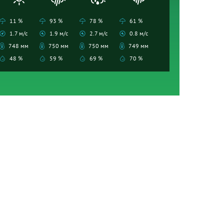
11 %
93 %
78 %
61 %
1.7 м/с
1.9 м/с
2.7 м/с
0.8 м/с
748 мм
750 мм
750 мм
749 мм
48 %
59 %
69 %
70 %