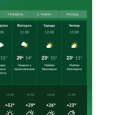
ТИЖДЕНЬ
2 ТИЖНІ
МІСЯЦЬ
ділок
Вівторок
Середа
Четвер
.08
11.08
12.08
13.08
11°
29°
14°
23°
15°
23°
11°
уро,
Хмарно з
Майже
Майже
льна
проясненнями
безхмарно
безхмарно
ність
12:00
15:00
18:00
21:00
+32°
+29°
+26°
+23°