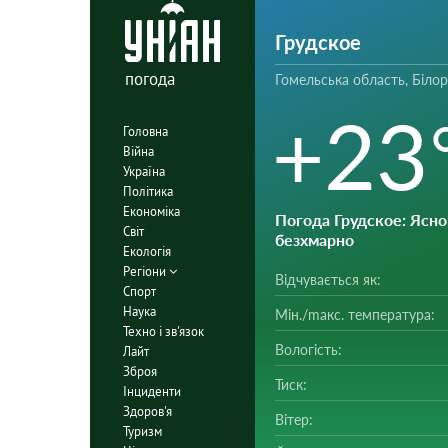
Грудское
погода
Гомельська область, Білор
+23
Головна
Війна
Україна
Політика
Економіка
Погода Грудское
: Ясно 
Світ
безхмарно
Екологія
Регіони
Відчувається як:
Спорт
Наука
Мін./mакс. температура:
Техно і зв'язок
Вологість:
Лайт
Зброя
Тиск:
Інциденти
Здоров'я
Вітер:
Туризм