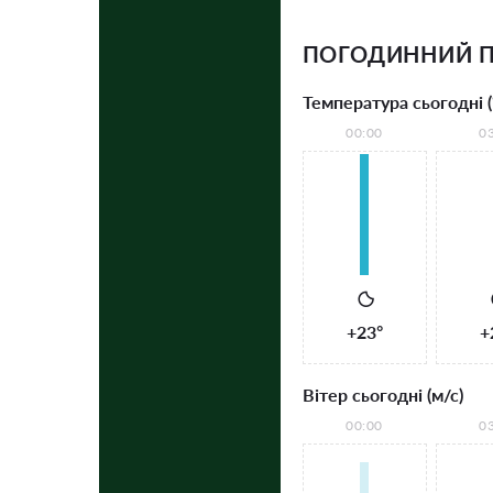
ПОГОДИННИЙ П
Температура сьогодні (
00:00
0
+23°
+
Вітер сьогодні (м/с)
00:00
0