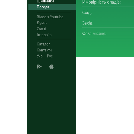
Цікавинки
Ймовірність опадів:
Погода
Схід:
Відео з Youtube
Думки
Захід
Статті
Фаза місяця:
Інтерв`ю
Каталог
Контакти
Укр
Рус