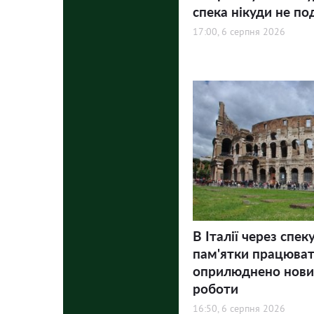
спека нікуди не по
17:00, 6 серпня 2026
В Італії через спек
пам'ятки працюва
оприлюднено нови
роботи
16:50, 6 серпня 2026