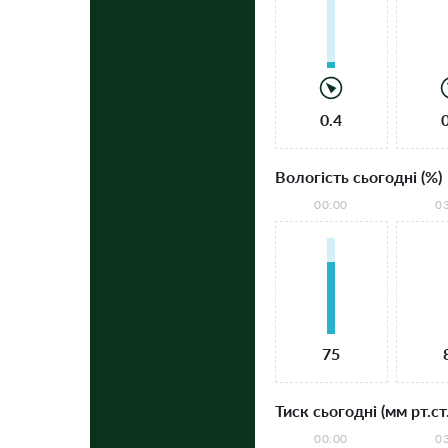
0.4
Вологість сьогодні (%)
00:00
0
75
Тиск сьогодні (мм рт.ст.
00:00
0