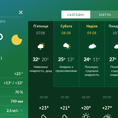
СЬОГОДНІ
ЗАВТРА
усь
П'ятниця
Субота
Неділя
Поне
°
07.08
08.08
09.08
10
і
32°
20°
25°
13°
24°
11°
27°
Невелика
Хмарно з
Похмуро,
Похм
хмарність, дощ
проясненнями
суцільна
суці
+23 °
хмарність
хмар
+13° / +33°
70 %
00:00
03:00
06:00
09:00
749 мм
+23°
+21°
+20°
+27°
2.6 м/с