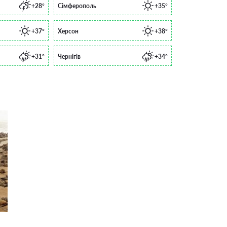
+28°
Сімферополь
+35°
+37°
Херсон
+38°
+31°
Чернігів
+34°