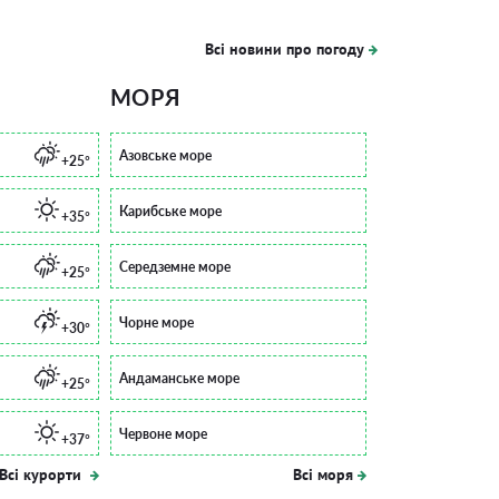
Всі новини про погоду
МОРЯ
Азовське море
+25°
Карибське море
+35°
Середземне море
+25°
Чорне море
+30°
Андаманське море
+25°
Червоне море
+37°
Всі курорти
Всі моря