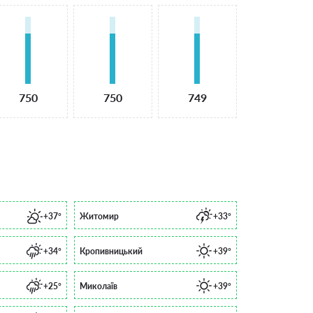
750
750
749
+37°
Житомир
+33°
+34°
Кропивницький
+39°
+25°
Миколаїв
+39°