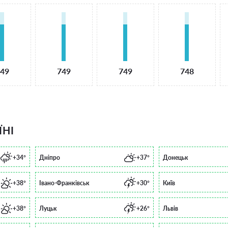
49
749
749
748
ЇНІ
+34°
Дніпро
+37°
Донецьк
+38°
Івано-Франківськ
+30°
Київ
+38°
Луцьк
+26°
Львів