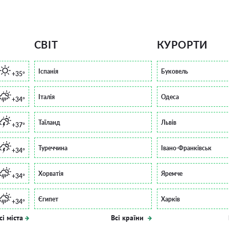
СВІТ
КУРОРТИ
Іспанія
Буковель
+35°
Італія
Одеса
+34°
Таїланд
Львів
+37°
Туреччина
Івано-Франківськ
+34°
Хорватія
Яремче
+34°
Єгипет
Харків
+34°
сі міста
Всі країни