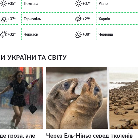
+35°
Полтава
+37°
Рівне
+37°
Тернопіль
+29°
Харків
+32°
Черкаси
+38°
Чернівці
 УКРАЇНИ ТА СВІТУ
де гроза, але
Через Ель-Ніньо серед тюленів