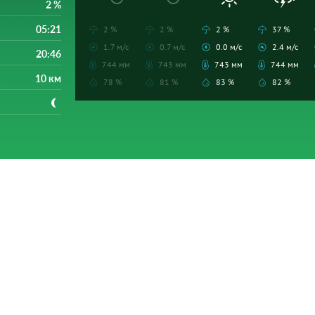
2 %
05:21
2 %
2 %
2 %
37 %
1.7 м/с
0.7 м/с
0.0 м/с
2.4 м/с
20:46
744 мм
743 мм
743 мм
744 мм
10 км
78 %
81 %
83 %
82 %