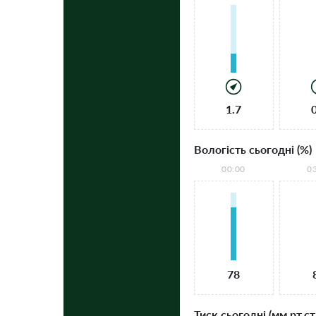
1.7
Вологість сьогодні (%)
00:00
0
78
Тиск сьогодні (мм рт.ст.