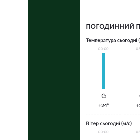
ПОГОДИННИЙ П
Температура сьогодні (
00:00
0
+24°
+
Вітер сьогодні (м/с)
00:00
0