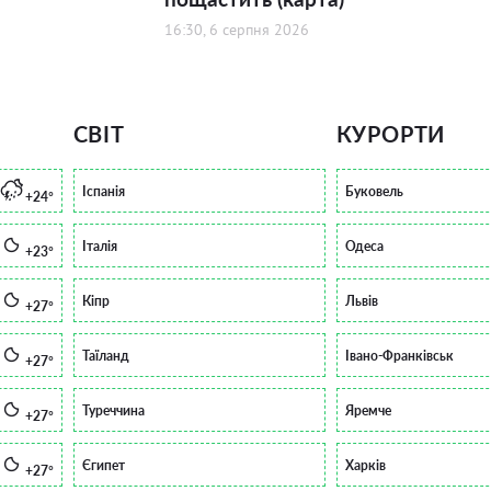
16:30, 6 серпня 2026
СВІТ
КУРОРТИ
Іспанія
Буковель
+24°
Італія
Одеса
+23°
Кіпр
Львів
+27°
Таїланд
Івано-Франківськ
+27°
Туреччина
Яремче
+27°
Єгипет
Харків
+27°