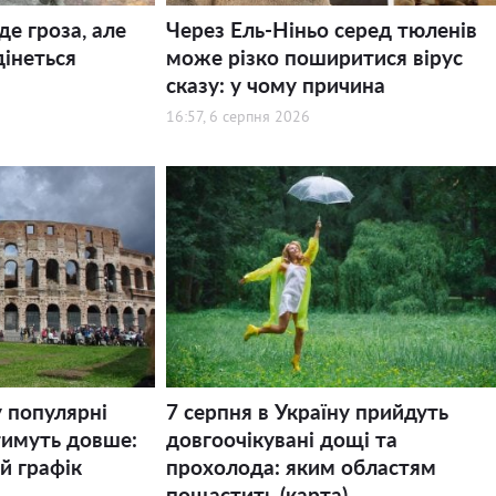
де гроза, але
Через Ель-Ніньо серед тюленів
дінеться
може різко поширитися вірус
сказу: у чому причина
16:57, 6 серпня 2026
у популярні
7 серпня в Україну прийдуть
тимуть довше:
довгоочікувані дощі та
й графік
прохолода: яким областям
пощастить (карта)