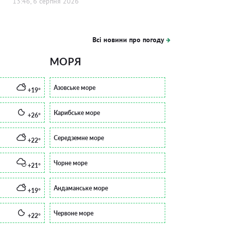
13:46, 6 серпня 2026
Всі новини про погоду
МОРЯ
Азовське море
+19°
Карибське море
+26°
Середземне море
+22°
Чорне море
+21°
Андаманське море
+19°
Червоне море
+22°