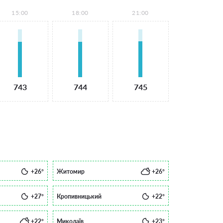
15:00
18:00
21:00
743
744
745
+26°
Житомир
+26°
+27°
Кропивницький
+22°
+22°
Миколаїв
+23°