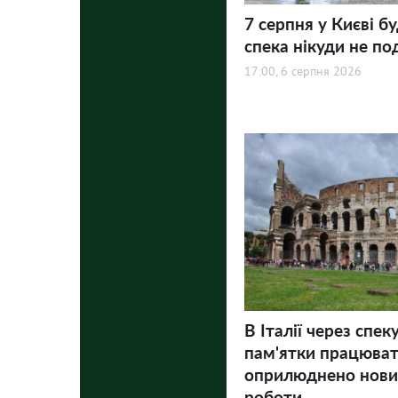
7 серпня у Києві бу
спека нікуди не по
17:00, 6 серпня 2026
В Італії через спек
пам'ятки працюва
оприлюднено нови
роботи