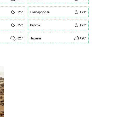
+25°
Сімферополь
+21°
+22°
Херсон
+23°
+21°
Чернігів
+20°