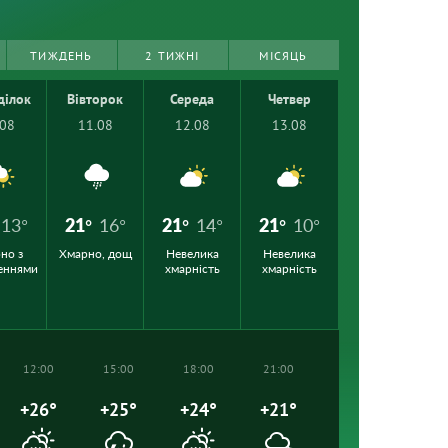
ТИЖДЕНЬ
2 ТИЖНІ
МІСЯЦЬ
ділок
Вівторок
Середа
Четвер
.08
11.08
12.08
13.08
13°
21°
16°
21°
14°
21°
10°
но з
Хмарно, дощ
Невелика
Невелика
еннями
хмарність
хмарність
12:00
15:00
18:00
21:00
+26°
+25°
+24°
+21°