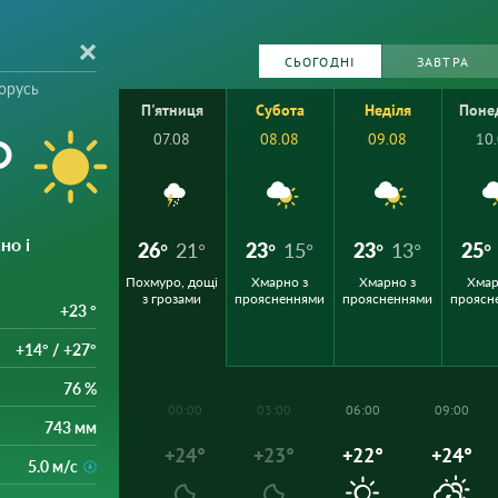
СЬОГОДНІ
ЗАВТРА
орусь
П'ятниця
Субота
Неділя
Поне
°
07.08
08.08
09.08
10
но і
26°
21°
23°
15°
23°
13°
25°
Похмуро, дощі
Хмарно з
Хмарно з
Хмар
з грозами
проясненнями
проясненнями
проясн
+23 °
+14° / +27°
76 %
00:00
03:00
06:00
09:00
743 мм
+24°
+23°
+22°
+24°
5.0 м/с