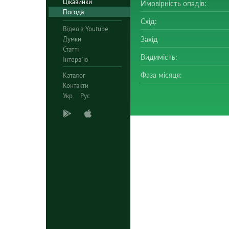
Цікавинки
Ймовірність опадів:
Погода
Схід:
Відео з Youtube
Думки
Захід
Статті
Видимість:
Інтерв`ю
Фаза місяця:
Каталог
Контакти
Укр
Рус