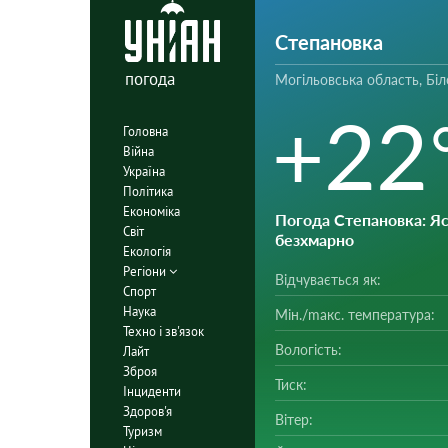
Степановка
погода
Могільовська область, Біл
+22
Головна
Війна
Україна
Політика
Економіка
Погода Степановка
: Яс
Світ
безхмарно
Екологія
Регіони
Відчувається як:
Спорт
Наука
Мін./mакс. температура:
Техно і зв'язок
Вологість:
Лайт
Зброя
Тиск:
Інциденти
Здоров'я
Вітер:
Туризм