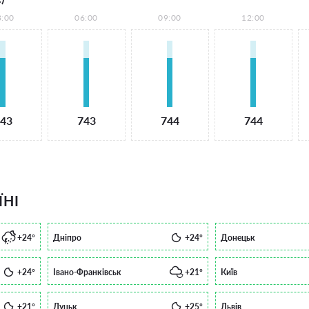
3:00
06:00
09:00
12:00
43
743
744
744
ЇНІ
+24°
Дніпро
+24°
Донецьк
+24°
Івано-Франківськ
+21°
Київ
+21°
Луцьк
+25°
Львів