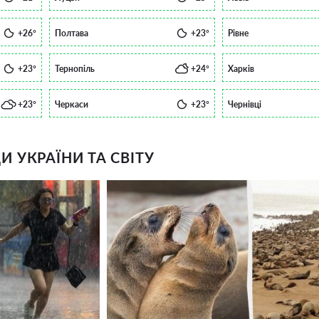
+26°
Полтава
+23°
Рівне
+23°
Тернопіль
+24°
Харків
+23°
Черкаси
+23°
Чернівці
 УКРАЇНИ ТА СВІТУ