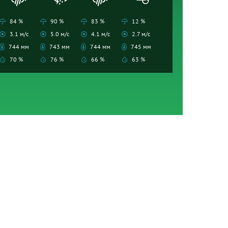
84 %
90 %
83 %
12 %
3.1 м/с
5.0 м/с
4.1 м/с
2.7 м/с
744 мм
743 мм
744 мм
745 мм
70 %
76 %
66 %
63 %