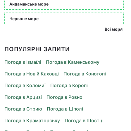
Андаманське море
Червоне море
Всі моря
ПОПУЛЯРНІ ЗАПИТИ
Погода в Ізмаїлі
Погода в Каменському
Погода в Новій Каховці
Погода в Конотопі
Погода в Коломиї
Погода в Коропі
Погода в Арцизі
Погода в Ровно
Погода в Стрию
Погода в Шполі
Погода в Краматорську
Погода в Шостці