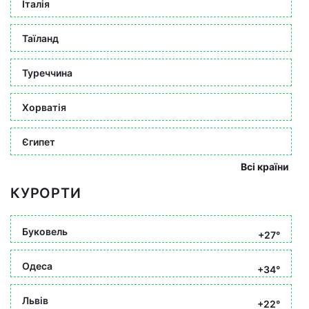
Італія
Таїланд
Туреччина
Хорватія
Єгипет
Всі країни
КУРОРТИ
Буковель
+27°
Одеса
+34°
Львів
+22°