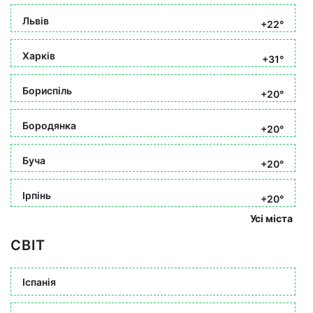
Львів
+22°
Харків
+31°
Бориспіль
+20°
Бородянка
+20°
Буча
+20°
Ірпінь
+20°
Усі міста
СВІТ
Іспанія