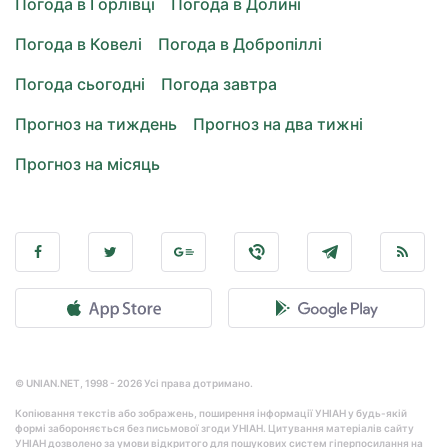
Погода в Горлівці
Погода в Долині
Погода в Ковелі
Погода в Добропіллі
Погода сьогодні
Погода завтра
Прогноз на тиждень
Прогноз на два тижні
Прогноз на місяць
© UNIAN.NET, 1998 - 2026 Усі права дотримано.
Копіювання текстів або зображень, поширення інформації УНІАН у будь-якій
формі забороняється без письмової згоди УНІАН. Цитування матеріалів сайту
УНІАН дозволено за умови відкритого для пошукових систем гіперпосилання на