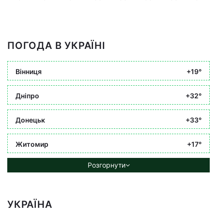
ПОГОДА В УКРАЇНІ
Вінниця
+19°
Дніпро
+32°
Донецьк
+33°
Житомир
+17°
Розгорнути
УКРАЇНА