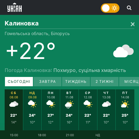
Калиновка
Гомельська область, Білорусь
+22°
Погода Калиновка
: Похмуро, суцільна хмарність
СЬОГОДНІ
ЗАВТРА
ТИЖДЕНЬ
2 ТИЖНІ
МІСЯЦ
СБ
НД
ПН
ВТ
СР
ЧТ
ПТ
08.08
09.08
10.08
11.08
12.08
13.08
14.08
22°
24°
27°
24°
22°
22°
25°
14°
10°
12°
16°
11°
10°
10°
15:00
18:00
21:00
НД