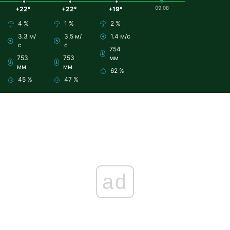
09.08
+22°
+22°
+19°
4 %
1 %
2 %
3.3 м/
3.5 м/
1.4 м/с
с
с
754
753
753
мм
мм
мм
62 %
45 %
47 %
ad