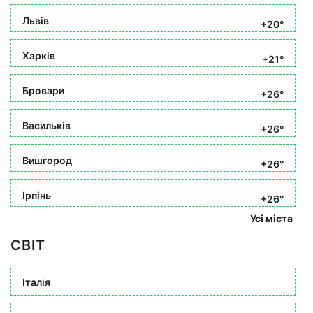
Львів
+20°
Харків
+21°
Бровари
+26°
Васильків
+26°
Вишгород
+26°
Ірпінь
+26°
Усі міста
СВІТ
Італія