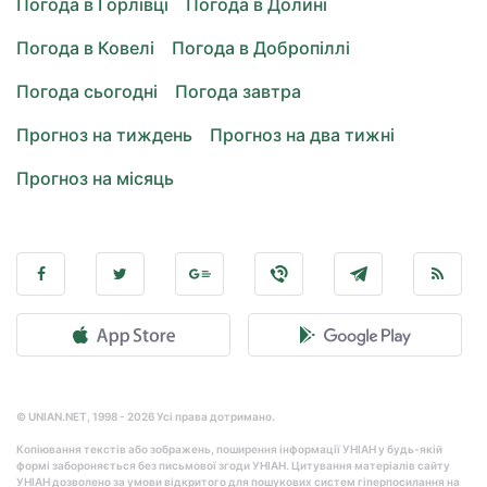
Погода в Горлівці
Погода в Долині
Погода в Ковелі
Погода в Добропіллі
Погода сьогодні
Погода завтра
Прогноз на тиждень
Прогноз на два тижні
Прогноз на місяць
© UNIAN.NET, 1998 - 2026 Усі права дотримано.
Копіювання текстів або зображень, поширення інформації УНІАН у будь-якій
формі забороняється без письмової згоди УНІАН. Цитування матеріалів сайту
УНІАН дозволено за умови відкритого для пошукових систем гіперпосилання на