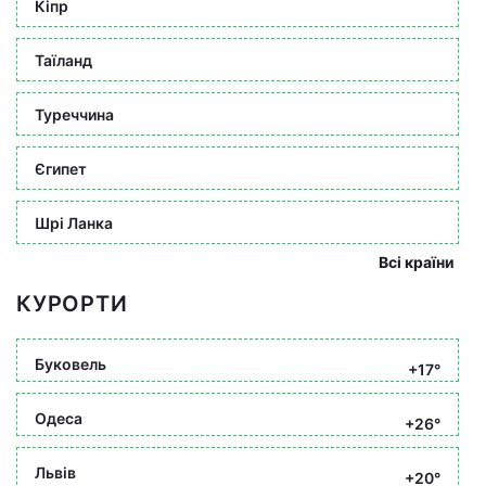
Кіпр
Таїланд
Туреччина
Єгипет
Шрі Ланка
Всі країни
КУРОРТИ
Буковель
+17°
Одеса
+26°
Львів
+20°