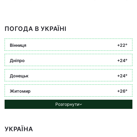
ПОГОДА В УКРАЇНІ
Вінниця
+22°
Дніпро
+24°
Донецьк
+24°
Житомир
+26°
Розгорнути
УКРАЇНА