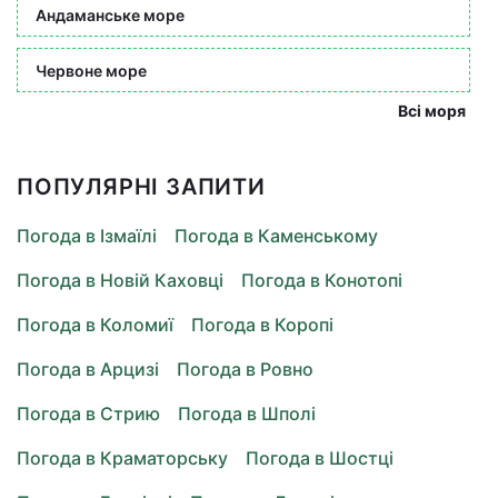
Андаманське море
Червоне море
Всі моря
ПОПУЛЯРНІ ЗАПИТИ
Погода в Ізмаїлі
Погода в Каменському
Погода в Новій Каховці
Погода в Конотопі
Погода в Коломиї
Погода в Коропі
Погода в Арцизі
Погода в Ровно
Погода в Стрию
Погода в Шполі
Погода в Краматорську
Погода в Шостці