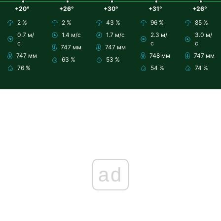
+20°
+26°
+30°
+31°
+26°
2 %
2 %
43 %
96 %
85 %
0.7 м/
1.4 м/с
1.7 м/с
2.3 м/
3.0 м/
с
с
с
747 мм
747 мм
747 мм
748 мм
747 мм
63 %
53 %
76 %
54 %
74 %
ad