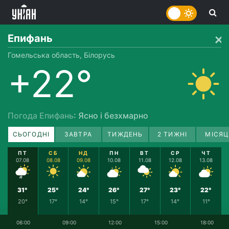
Епифань
Гомельська область, Білорусь
+22°
Погода Епифань
: Ясно і безхмарно
СЬОГОДНІ
ЗАВТРА
ТИЖДЕНЬ
2 ТИЖНІ
МІСЯЦ
ПТ
СБ
НД
ПН
ВТ
СР
ЧТ
07.08
08.08
09.08
10.08
11.08
12.08
13.08
31°
25°
24°
26°
27°
23°
22°
20°
17°
14°
15°
17°
14°
11°
06:00
09:00
12:00
15:00
18:00