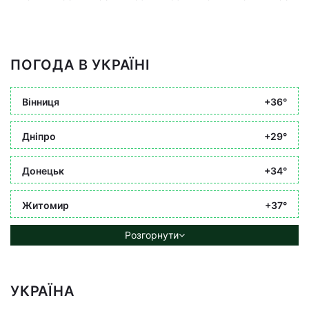
ПОГОДА В УКРАЇНІ
Вінниця
+36°
Дніпро
+29°
Донецьк
+34°
Житомир
+37°
Розгорнути
УКРАЇНА