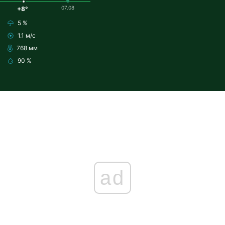
07.08
+8°
5 %
1.1 м/с
768 мм
90 %
ad