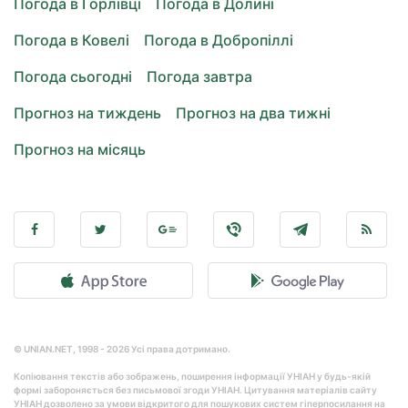
Погода в Горлівці
Погода в Долині
Погода в Ковелі
Погода в Добропіллі
Погода сьогодні
Погода завтра
Прогноз на тиждень
Прогноз на два тижні
Прогноз на місяць
© UNIAN.NET, 1998 - 2026 Усі права дотримано.
Копіювання текстів або зображень, поширення інформації УНІАН у будь-якій
формі забороняється без письмової згоди УНІАН. Цитування матеріалів сайту
УНІАН дозволено за умови відкритого для пошукових систем гіперпосилання на