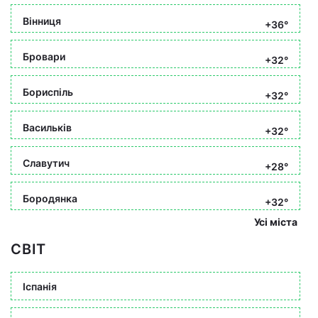
Вінниця
+36°
Бровари
+32°
Бориспіль
+32°
Васильків
+32°
Славутич
+28°
Бородянка
+32°
Усі міста
СВІТ
Іспанія