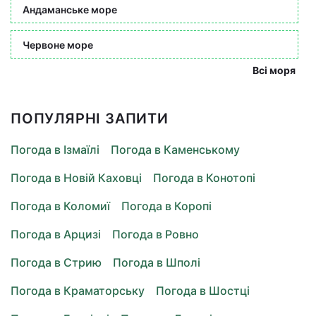
Андаманське море
Червоне море
Всі моря
ПОПУЛЯРНІ ЗАПИТИ
Погода в Ізмаїлі
Погода в Каменському
Погода в Новій Каховці
Погода в Конотопі
Погода в Коломиї
Погода в Коропі
Погода в Арцизі
Погода в Ровно
Погода в Стрию
Погода в Шполі
Погода в Краматорську
Погода в Шостці