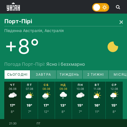
Порт-Пірі
Південна Австралія, Австралія
+8°
Погода Порт-Пірі
: Ясно і безхмарно
СЬОГОДНІ
ЗАВТРА
ТИЖДЕНЬ
2 ТИЖНІ
МІСЯЦ
ЧТ
ПТ
СБ
НД
ПН
ВТ
СР
06.08
07.08
08.08
09.08
10.08
11.08
12.08
17°
19°
17°
13°
15°
16°
15°
8°
7°
12°
8°
7°
11°
8°
21:30
ПТ