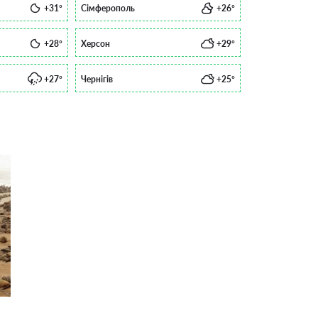
+31°
Сімферополь
+26°
+28°
Херсон
+29°
+27°
Чернігів
+25°