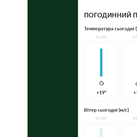
ПОГОДИННИЙ П
Температура сьогодні (
02:00
0
+19°
+
Вітер сьогодні (м/с)
02:00
0