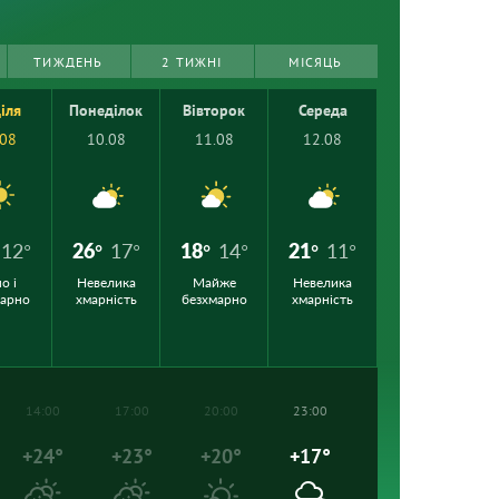
ТИЖДЕНЬ
2 ТИЖНІ
МІСЯЦЬ
іля
Понеділок
Вівторок
Середа
.08
10.08
11.08
12.08
12°
26°
17°
18°
14°
21°
11°
о і
Невелика
Майже
Невелика
марно
хмарність
безхмарно
хмарність
14:00
17:00
20:00
23:00
+24°
+23°
+20°
+17°