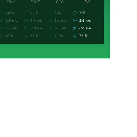
48 %
52 %
6 %
2 %
2.9 м/с
4.4 м/с
3.1 м/с
2.6 м/с
759 мм
759 мм
760 мм
761 мм
67 %
66 %
71 %
78 %