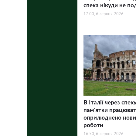
спека нікуди не по
17:00, 6 серпня 2026
В Італії через спек
пам'ятки працюва
оприлюднено нови
роботи
16:50, 6 серпня 2026