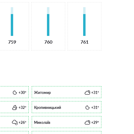
759
760
761
+30°
Житомир
+31°
+32°
Кропивницький
+31°
+26°
Миколаїв
+29°