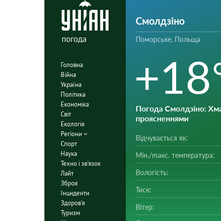
Смолдзіно
погода
Поморське, Польща
+18
Головна
Війна
Україна
Політика
Економіка
Погода Смолдзіно
: Хм
Світ
проясненнями
Екологія
Регіони
Відчувається як:
Спорт
Наука
Мін./mакс. температура:
Техно і зв'язок
Вологість:
Лайт
Зброя
Тиск:
Інциденти
Здоров'я
Вітер:
Туризм