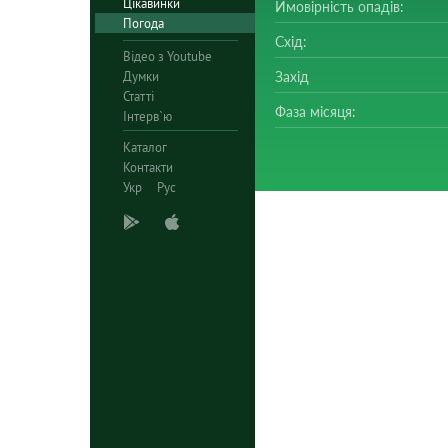
Цікавинки
Ймовірність опадів:
Погода
Схід:
Відео з Youtube
Думки
Захід
Статті
Фаза місяця:
Інтерв`ю
Каталог
Контакти
Укр
Рус