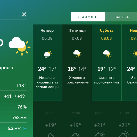
СЬОГОДНІ
ЗАВТРА
Четвер
П'ятниця
Субота
Нед
°
06.08
07.08
08.08
09
арно з
24°
17°
18°
14°
19°
12°
24°
Невелика
Хмарно з
Хмарно з
Ясн
хмарність та
проясненнями
проясненнями
безх
+18 °
легкий дощик
+11° / +19°
76 %
02:00
05:00
08:00
11:00
763 мм
+19°
+19°
+21°
+21°
6.2 м/с