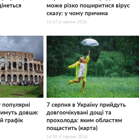
дінеться
може різко поширитися вірус
сказу: у чому причина
16:57, 6 серпня 2026
у популярні
7 серпня в Україну прийдуть
тимуть довше:
довгоочікувані дощі та
й графік
прохолода: яким областям
пощастить (карта)
16:30, 6 серпня 2026