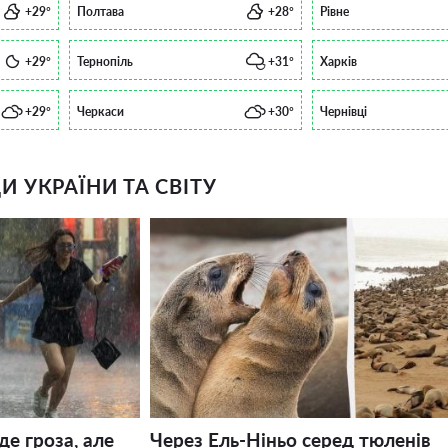
+29°
Полтава
+28°
Рівне
+29°
Тернопіль
+31°
Харків
+29°
Черкаси
+30°
Чернівці
 УКРАЇНИ ТА СВІТУ
де гроза, але
Через Ель-Ніньо серед тюленів