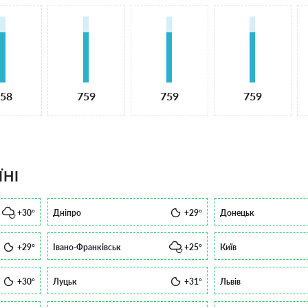
58
759
759
759
ЇНІ
+30°
Дніпро
+29°
Донецьк
+29°
Івано-Франківськ
+25°
Київ
+30°
Луцьк
+31°
Львів