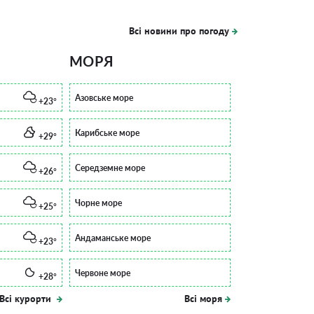
Всі новини про погоду
МОРЯ
Азовське море
+23°
Карибське море
+29°
Середземне море
+26°
Чорне море
+25°
Андаманське море
+23°
Червоне море
+28°
Всі курорти
Всі моря