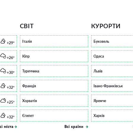
СВІТ
КУРОРТИ
Італія
Буковель
+29°
Кіпр
Одеса
+26°
Туреччина
Львів
+30°
Франція
Івано-Франківськ
+32°
Хорватія
Яремче
+25°
Єгипет
Харків
+32°
сі міста
Всі країни