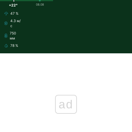
08.08
+22°
47 %
4.3 м/
с
750
мм
78 %
ad