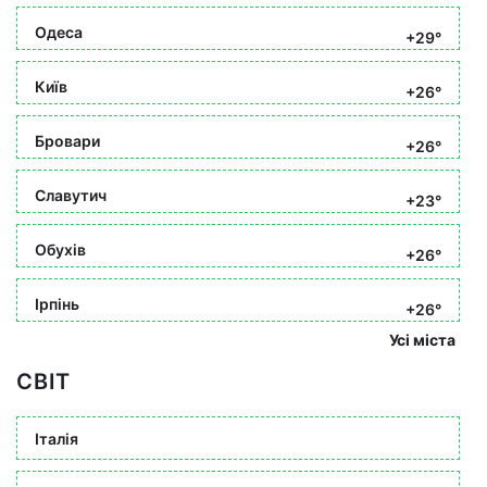
Одеса
+29°
Київ
+26°
Бровари
+26°
Славутич
+23°
Обухів
+26°
Ірпінь
+26°
Усі міста
СВІТ
Італія