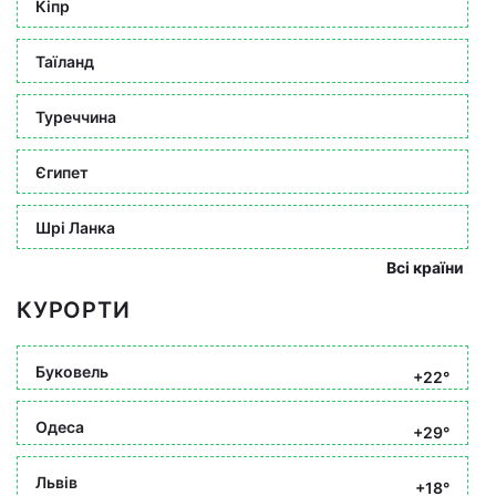
Кіпр
Таїланд
Туреччина
Єгипет
Шрі Ланка
Всі країни
КУРОРТИ
Буковель
+22°
Одеса
+29°
Львів
+18°