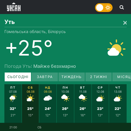
Уть
Гомельська область, Білорусь
+25°
Погода Уть
: Майже безхмарно
СЬОГОДНІ
ЗАВТРА
ТИЖДЕНЬ
2 ТИЖНІ
МІСЯЦ
ПТ
СБ
НД
ПН
ВТ
СР
ЧТ
07.08
08.08
09.08
10.08
11.08
12.08
13.08
32°
25°
24°
26°
26°
23°
22°
21°
15°
12°
13°
16°
13°
12°
21:00
СБ