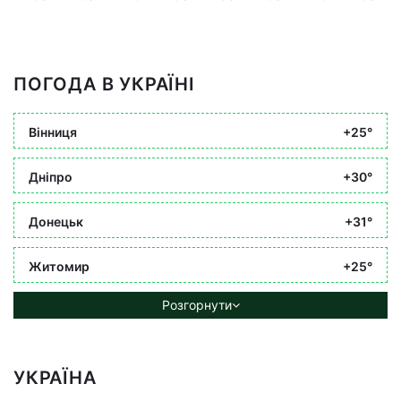
ПОГОДА В УКРАЇНІ
Вінниця
+25°
Дніпро
+30°
Донецьк
+31°
Житомир
+25°
Розгорнути
УКРАЇНА