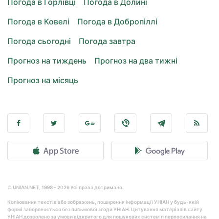
Погода в Горлівці
Погода в Долині
Погода в Ковелі
Погода в Добропіллі
Погода сьогодні
Погода завтра
Прогноз на тиждень
Прогноз на два тижні
Прогноз на місяць
© UNIAN.NET, 1998 - 2026 Усі права дотримано.
Копіювання текстів або зображень, поширення інформації УНІАН у будь-якій
формі забороняється без письмової згоди УНІАН. Цитування матеріалів сайту
УНІАН дозволено за умови відкритого для пошукових систем гіперпосилання на