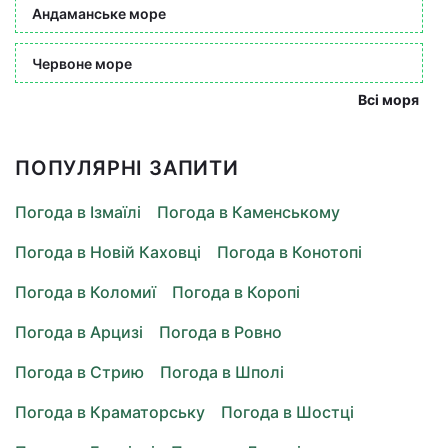
Андаманське море
Червоне море
Всі моря
ПОПУЛЯРНІ ЗАПИТИ
Погода в Ізмаїлі
Погода в Каменському
Погода в Новій Каховці
Погода в Конотопі
Погода в Коломиї
Погода в Коропі
Погода в Арцизі
Погода в Ровно
Погода в Стрию
Погода в Шполі
Погода в Краматорську
Погода в Шостці