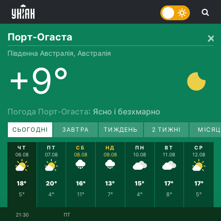
Порт-Огаста
Південна Австралія, Австралія
+9°
Погода Порт-Огаста
: Ясно і безхмарно
СЬОГОДНІ
ЗАВТРА
ТИЖДЕНЬ
2 ТИЖНІ
МІСЯЦ
ЧТ
ПТ
СБ
НД
ПН
ВТ
СР
06.08
07.08
08.08
09.08
10.08
11.08
12.08
18°
20°
16°
13°
15°
17°
17°
5°
4°
11°
7°
4°
8°
5°
21:30
ПТ