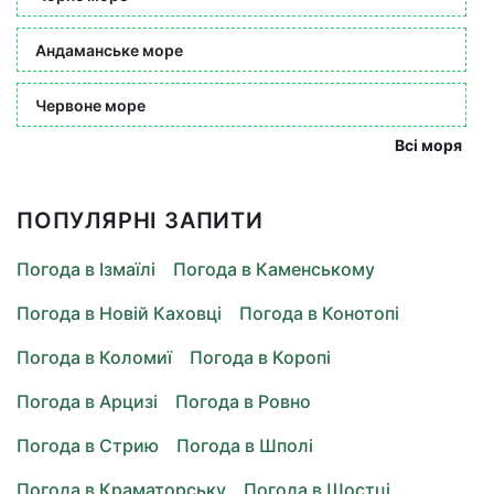
Андаманське море
Червоне море
Всі моря
ПОПУЛЯРНІ ЗАПИТИ
Погода в Ізмаїлі
Погода в Каменському
Погода в Новій Каховці
Погода в Конотопі
Погода в Коломиї
Погода в Коропі
Погода в Арцизі
Погода в Ровно
Погода в Стрию
Погода в Шполі
Погода в Краматорську
Погода в Шостці