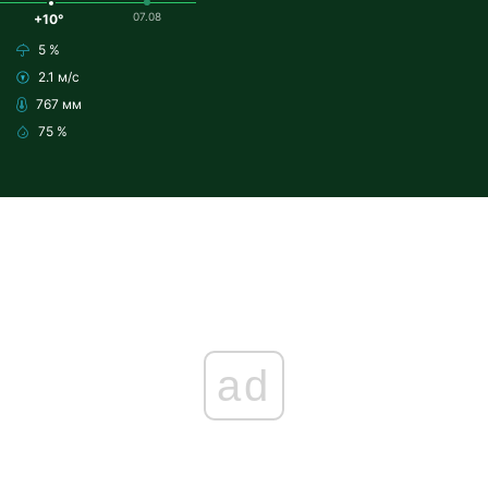
07.08
+10°
5 %
2.1 м/с
767 мм
75 %
ad