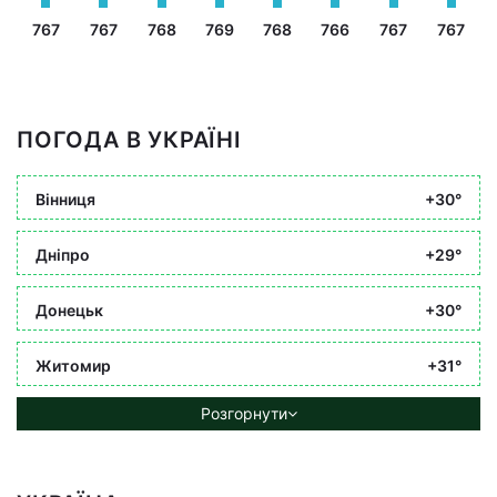
767
767
768
769
768
766
767
767
ПОГОДА В УКРАЇНІ
Вінниця
+30°
Дніпро
+29°
Донецьк
+30°
Житомир
+31°
Розгорнути