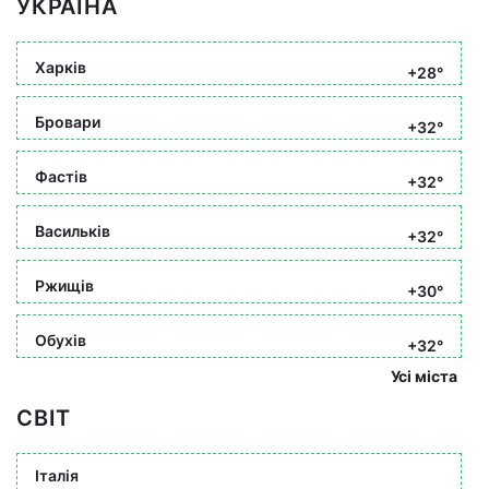
УКРАЇНА
Харків
+28°
Бровари
+32°
Фастів
+32°
Васильків
+32°
Ржищів
+30°
Обухів
+32°
Усі міста
СВІТ
Італія