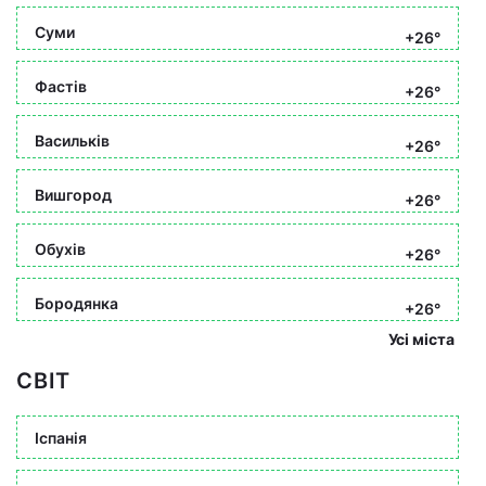
Суми
+26°
Фастів
+26°
Васильків
+26°
Вишгород
+26°
Обухів
+26°
Бородянка
+26°
Усі міста
СВІТ
Іспанія