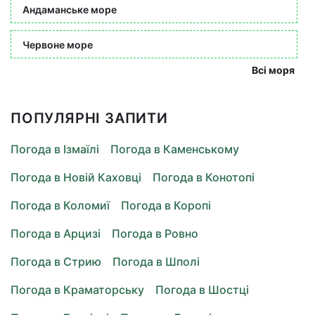
Андаманське море
Червоне море
Всі моря
ПОПУЛЯРНІ ЗАПИТИ
Погода в Ізмаїлі
Погода в Каменському
Погода в Новій Каховці
Погода в Конотопі
Погода в Коломиї
Погода в Коропі
Погода в Арцизі
Погода в Ровно
Погода в Стрию
Погода в Шполі
Погода в Краматорську
Погода в Шостці