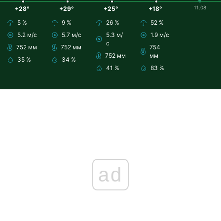
11.08
+28°
+29°
+25°
+18°
5 %
9 %
26 %
52 %
5.2 м/с
5.7 м/с
5.3 м/
1.9 м/с
с
752 мм
752 мм
754
752 мм
мм
35 %
34 %
41 %
83 %
ad