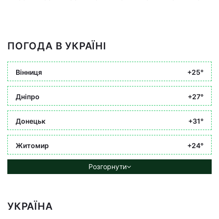
ПОГОДА В УКРАЇНІ
Вінниця
+25°
Дніпро
+27°
Донецьк
+31°
Житомир
+24°
Розгорнути
УКРАЇНА