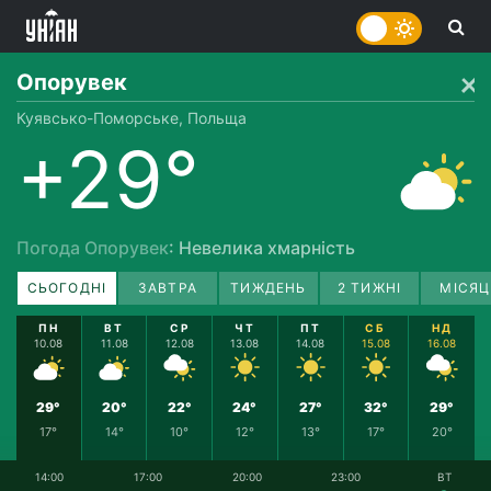
Опорувек
Куявсько-Поморське, Польща
+29°
Погода Опорувек
: Невелика хмарність
СЬОГОДНІ
ЗАВТРА
ТИЖДЕНЬ
2 ТИЖНІ
МІСЯЦ
ПН
ВТ
СР
ЧТ
ПТ
СБ
НД
10.08
11.08
12.08
13.08
14.08
15.08
16.08
29°
20°
22°
24°
27°
32°
29°
17°
14°
10°
12°
13°
17°
20°
14:00
17:00
20:00
23:00
ВТ