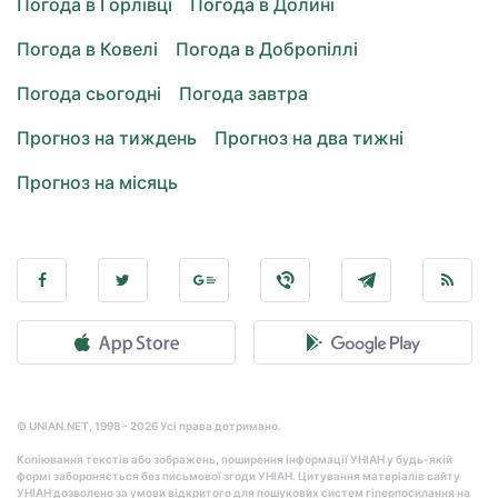
Погода в Горлівці
Погода в Долині
Погода в Ковелі
Погода в Добропіллі
Погода сьогодні
Погода завтра
Прогноз на тиждень
Прогноз на два тижні
Прогноз на місяць
© UNIAN.NET, 1998 - 2026 Усі права дотримано.
Копіювання текстів або зображень, поширення інформації УНІАН у будь-якій
формі забороняється без письмової згоди УНІАН. Цитування матеріалів сайту
УНІАН дозволено за умови відкритого для пошукових систем гіперпосилання на