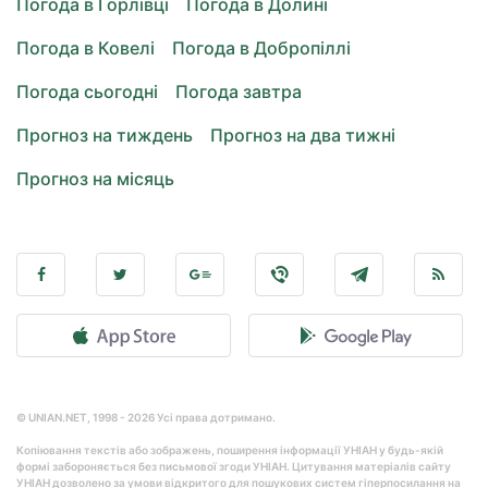
Погода в Горлівці
Погода в Долині
Погода в Ковелі
Погода в Добропіллі
Погода сьогодні
Погода завтра
Прогноз на тиждень
Прогноз на два тижні
Прогноз на місяць
© UNIAN.NET, 1998 - 2026 Усі права дотримано.
Копіювання текстів або зображень, поширення інформації УНІАН у будь-якій
формі забороняється без письмової згоди УНІАН. Цитування матеріалів сайту
УНІАН дозволено за умови відкритого для пошукових систем гіперпосилання на