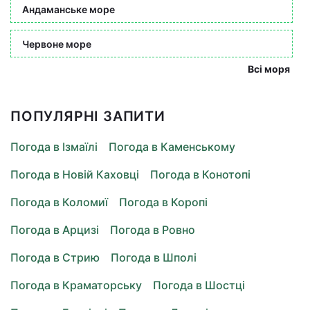
Андаманське море
Червоне море
Всі моря
ПОПУЛЯРНІ ЗАПИТИ
Погода в Ізмаїлі
Погода в Каменському
Погода в Новій Каховці
Погода в Конотопі
Погода в Коломиї
Погода в Коропі
Погода в Арцизі
Погода в Ровно
Погода в Стрию
Погода в Шполі
Погода в Краматорську
Погода в Шостці