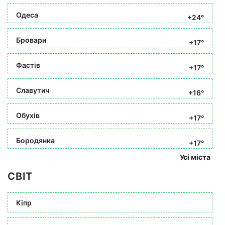
Одеса
+24°
Бровари
+17°
Фастів
+17°
Славутич
+16°
Обухів
+17°
Бородянка
+17°
Усі міста
СВІТ
Кіпр