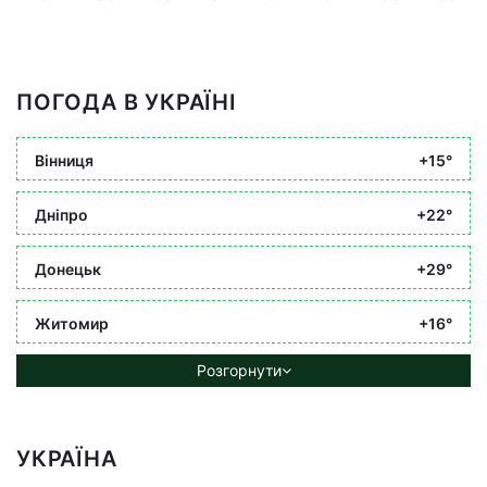
ПОГОДА В УКРАЇНІ
Вінниця
+15°
Дніпро
+22°
Донецьк
+29°
Житомир
+16°
Розгорнути
УКРАЇНА