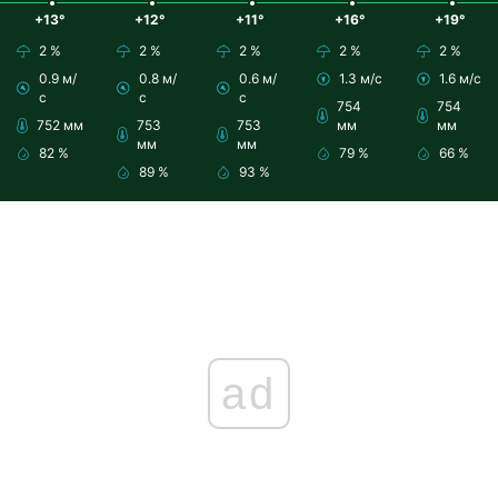
+13°
+12°
+11°
+16°
+19°
2 %
2 %
2 %
2 %
2 %
0.9 м/
0.8 м/
0.6 м/
1.3 м/с
1.6 м/с
с
с
с
754
754
752 мм
753
753
мм
мм
мм
мм
82 %
79 %
66 %
89 %
93 %
ad