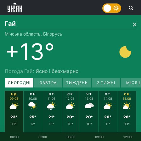
Гай
Мінська область, Білорусь
+13°
Погода Гай
: Ясно і безхмарно
СЬОГОДНІ
ЗАВТРА
ТИЖДЕНЬ
2 ТИЖНІ
МІСЯЦ
НД
ПН
ВТ
СР
ЧТ
ПТ
СБ
09.08
10.08
11.08
12.08
13.08
14.08
15.08
23°
25°
21°
20°
20°
20°
28°
11°
12°
15°
10°
10°
11°
13°
00:00
03:00
06:00
09:00
12:00