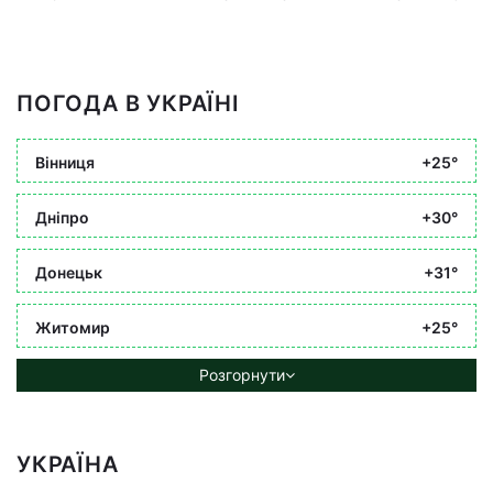
ПОГОДА В УКРАЇНІ
Вінниця
+25°
Дніпро
+30°
Донецьк
+31°
Житомир
+25°
Розгорнути
УКРАЇНА