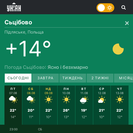
Сьцібово
Підляське, Польща
+14°
Погода Сьцібово
: Ясно і безхмарно
СЬОГОДНІ
ЗАВТРА
ТИЖДЕНЬ
2 ТИЖНІ
МІСЯЦ
ПТ
СБ
НД
ПН
ВТ
СР
ЧТ
07.08
08.08
09.08
10.08
11.08
12.08
13.08
22°
20°
22°
26°
19°
21°
22°
14°
11°
10°
13°
12°
10°
12°
23:00
СБ