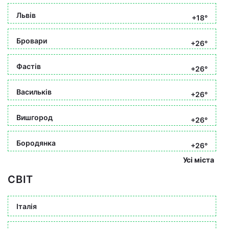
Львів
+18°
Бровари
+26°
Фастів
+26°
Васильків
+26°
Вишгород
+26°
Бородянка
+26°
Усі міста
СВІТ
Італія