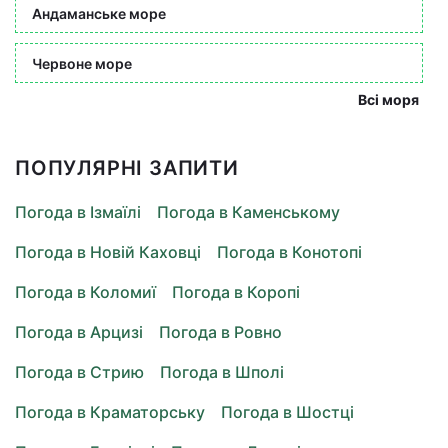
Андаманське море
Червоне море
Всі моря
ПОПУЛЯРНІ ЗАПИТИ
Погода в Ізмаїлі
Погода в Каменському
Погода в Новій Каховці
Погода в Конотопі
Погода в Коломиї
Погода в Коропі
Погода в Арцизі
Погода в Ровно
Погода в Стрию
Погода в Шполі
Погода в Краматорську
Погода в Шостці