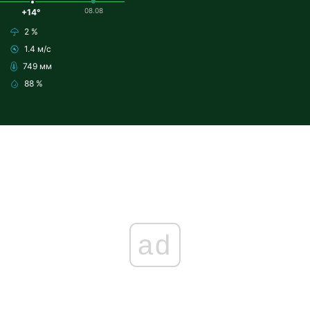
08.08
+14°
2 %
1.4 м/с
749 мм
88 %
ad