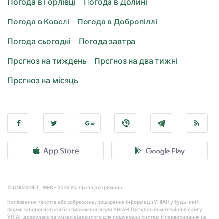
Погода в Горлівці
Погода в Долині
Погода в Ковелі
Погода в Добропіллі
Погода сьогодні
Погода завтра
Прогноз на тиждень
Прогноз на два тижні
Прогноз на місяць
© UNIAN.NET, 1998 - 2026 Усі права дотримано.
Копіювання текстів або зображень, поширення інформації УНІАН у будь-якій
формі забороняється без письмової згоди УНІАН. Цитування матеріалів сайту
УНІАН дозволено за умови відкритого для пошукових систем гіперпосилання на