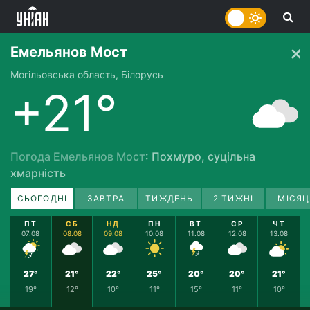
Емельянов Мост
Могільовська область, Білорусь
+21°
Погода Емельянов Мост
: Похмуро, суцільна
хмарність
СЬОГОДНІ
ЗАВТРА
ТИЖДЕНЬ
2 ТИЖНІ
МІСЯЦ
ПТ
СБ
НД
ПН
ВТ
СР
ЧТ
07.08
08.08
09.08
10.08
11.08
12.08
13.08
27°
21°
22°
25°
20°
20°
21°
19°
12°
10°
11°
15°
11°
10°