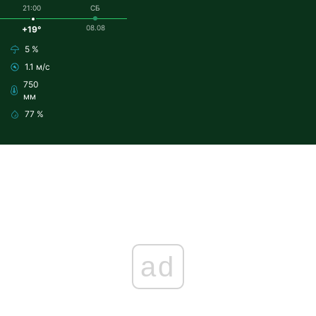
21:00
СБ
08.08
+19°
5 %
1.1 м/с
750
мм
77 %
ad