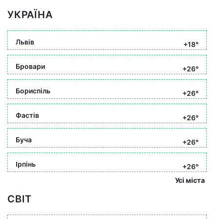
УКРАЇНА
Львів
+18°
Бровари
+26°
Бориспіль
+26°
Фастів
+26°
Буча
+26°
Ірпінь
+26°
Усі міста
СВІТ