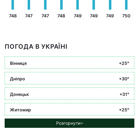
748
747
747
748
749
749
749
750
ПОГОДА В УКРАЇНІ
Вінниця
+25°
Дніпро
+30°
Донецьк
+31°
Житомир
+25°
Розгорнути