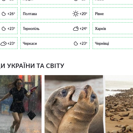
+26°
Полтава
+20°
Рівне
+23°
Тернопіль
+24°
Харків
+23°
Черкаси
+23°
Чернівці
 УКРАЇНИ ТА СВІТУ