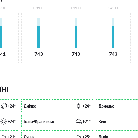
5:00
08:00
11:00
14:00
41
743
743
743
ЇНІ
+24°
Дніпро
+24°
Донецьк
+24°
Івано-Франківськ
+21°
Київ
+21°
Луцьк
+25°
Львів