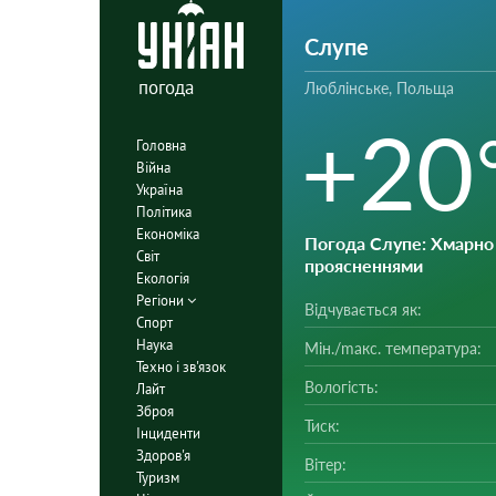
Слупе
погода
Люблінське, Польща
+20
Головна
Війна
Україна
Політика
Економіка
Погода Слупе
: Хмарно
Світ
проясненнями
Екологія
Регіони
Відчувається як:
Спорт
Наука
Мін./mакс. температура:
Техно і зв'язок
Вологість:
Лайт
Зброя
Тиск:
Інциденти
Здоров'я
Вітер:
Туризм