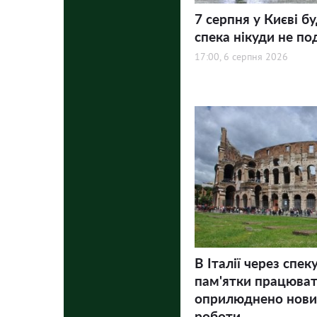
7 серпня у Києві бу
спека нікуди не по
17:00, 6 серпня 2026
В Італії через спек
пам'ятки працюва
оприлюднено нови
роботи