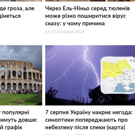
де гроза, але
Через Ель-Ніньо серед тюленів
дінеться
може різко поширитися вірус
сказу: у чому причина
16:57, 6 серпня 2026
у популярні
7 серпня Україну накриє негода:
тимуть довше:
синоптики попереджають про
й графік
небезпеку після спеки (карта)