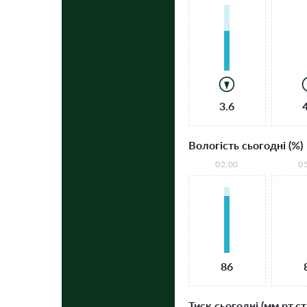
3.6
Вологість сьогодні (%)
02:00
0
86
Тиск сьогодні (мм рт.ст.