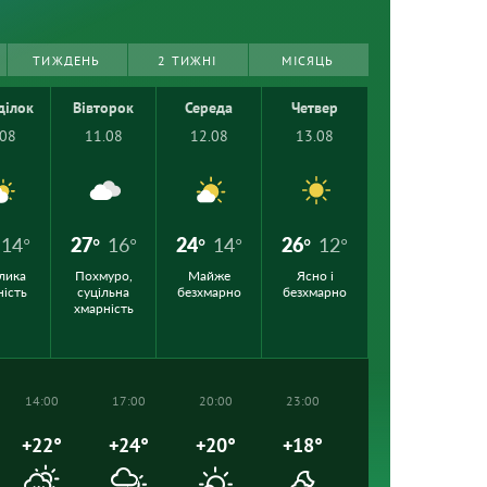
ТИЖДЕНЬ
2 ТИЖНІ
МІСЯЦЬ
ділок
Вівторок
Середа
Четвер
.08
11.08
12.08
13.08
14°
27°
16°
24°
14°
26°
12°
лика
Похмуро,
Майже
Ясно і
ність
суцільна
безхмарно
безхмарно
хмарність
14:00
17:00
20:00
23:00
+22°
+24°
+20°
+18°