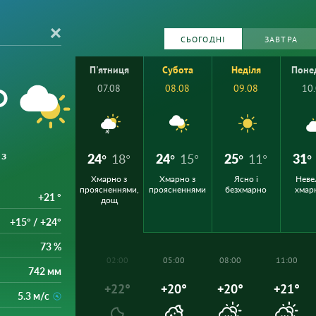
СЬОГОДНІ
ЗАВТРА
П'ятниця
Субота
Неділя
Поне
°
07.08
08.08
09.08
10
 з
24°
18°
24°
15°
25°
11°
31°
Хмарно з
Хмарно з
Ясно і
Неве
проясненнями,
проясненнями
безхмарно
хмар
+21 °
дощ
+15° / +24°
73 %
02:00
05:00
08:00
11:00
742 мм
+22°
+20°
+20°
+21°
5.3 м/с