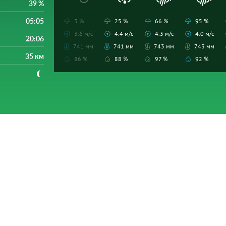
39 %
05:05
3 %
25 %
66 %
95 %
3.6 м/с
4.4 м/с
4.3 м/с
4.0 м/с
20:06
741 мм
741 мм
743 мм
743 мм
35 км
86 %
88 %
97 %
92 %