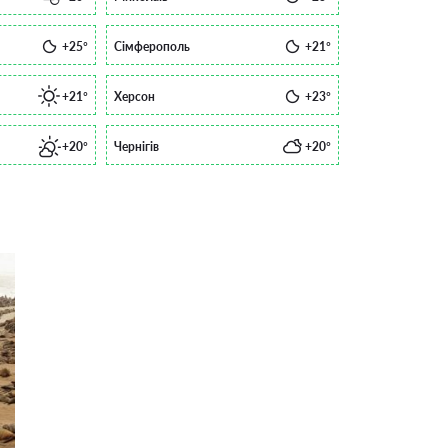
+25°
Сімферополь
+21°
+21°
Херсон
+23°
+20°
Чернігів
+20°