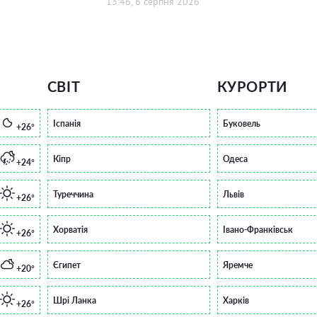
13:46, 6 серпня 2026
СВІТ
КУРОРТИ
Іспанія
Буковель
+26°
Кіпр
Одеса
+24°
Туреччина
Львів
+26°
Хорватія
Івано-Франківськ
+26°
Єгипет
Яремче
+20°
Шрі Ланка
Харків
+26°