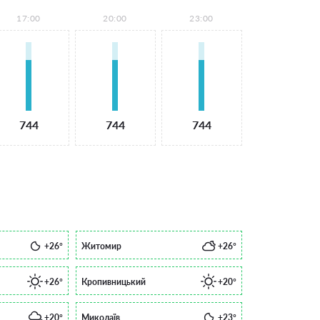
17:00
20:00
23:00
744
744
744
+26°
Житомир
+26°
+26°
Кропивницький
+20°
+20°
Миколаїв
+23°