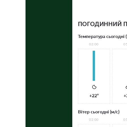
ПОГОДИННИЙ П
Температура сьогодні (
02:00
0
+22°
+
Вітер сьогодні (м/с)
02:00
0