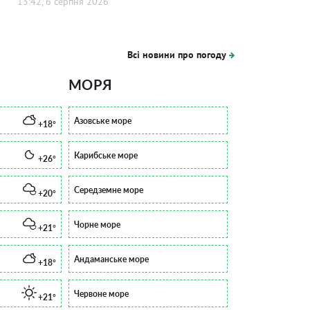
13:42, 6 серпня 2026
Всі новини про погоду
МОРЯ
Азовське море
+18°
Карибське море
+26°
Середземне море
+20°
Чорне море
+21°
Андаманське море
+18°
Червоне море
+21°