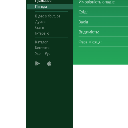
Цікавинки
Ймовірність опадів:
Погода
Схід:
Відео з Youtube
Думки
Захід
Статті
Видимість:
Інтерв`ю
Фаза місяця:
Каталог
Контакти
Укр
Рус