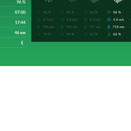
96 %
07:00
96 %
95 %
94 %
96 %
3.7 м/с
4.8 м/с
4.3 м/с
5.6 м/с
17:44
755 мм
755 мм
757 мм
759 мм
46 км
79 %
89 %
65 %
66 %