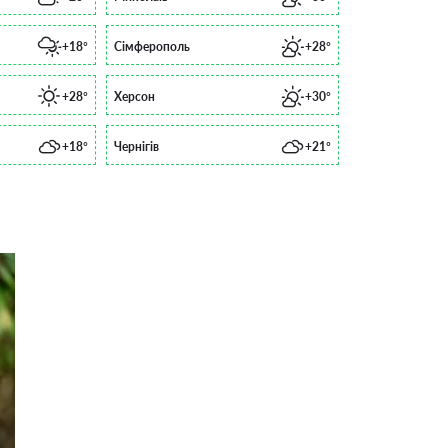
+18°
Сімферополь
+28°
+28°
Херсон
+30°
+18°
Чернігів
+21°