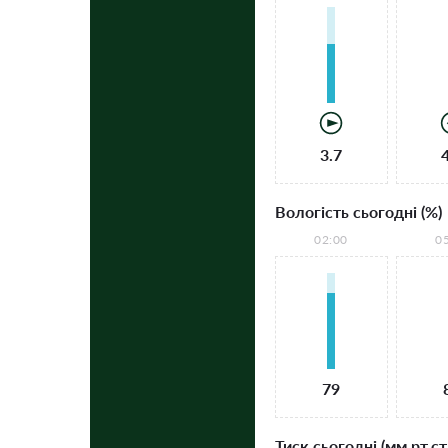
3.7
Вологість сьогодні (%)
02:00
0
79
Тиск сьогодні (мм рт.ст.