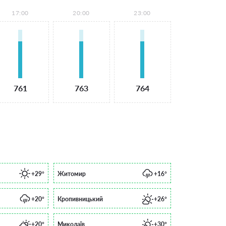
17:00
20:00
23:00
761
763
764
+29°
Житомир
+16°
+20°
Кропивницький
+26°
+20°
Миколаїв
+30°