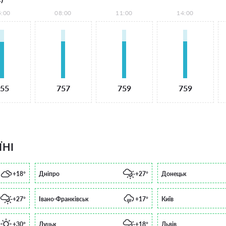
5:00
08:00
11:00
14:00
55
757
759
759
ЇНІ
+18°
Дніпро
+27°
Донецьк
+27°
Івано-Франківськ
+17°
Київ
+30°
Луцьк
+18°
Львів