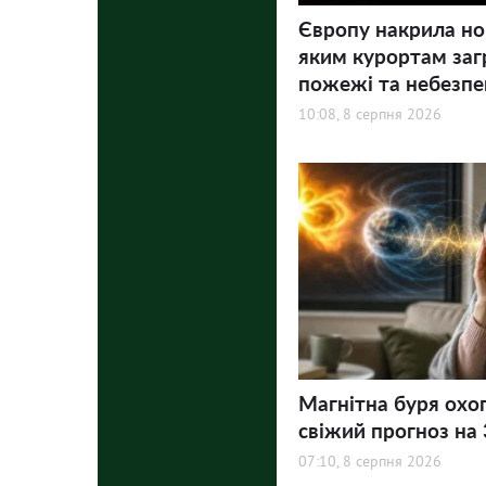
Європу накрила но
яким курортам заг
пожежі та небезпе
10:08, 8 серпня 2026
Магнітна буря охо
свіжий прогноз на 3
07:10, 8 серпня 2026