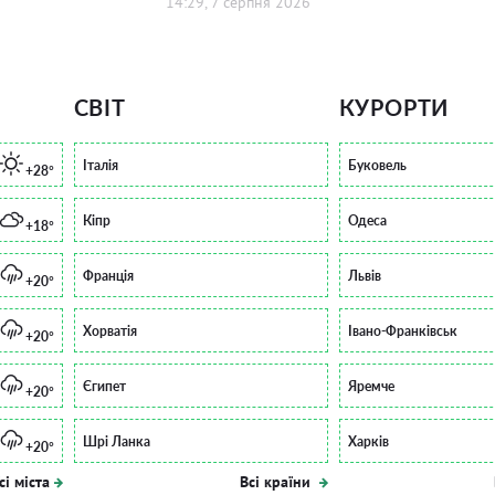
14:29, 7 серпня 2026
СВІТ
КУРОРТИ
Італія
Буковель
+28°
Кіпр
Одеса
+18°
Франція
Львів
+20°
Хорватія
Івано-Франківськ
+20°
Єгипет
Яремче
+20°
Шрі Ланка
Харків
+20°
сі міста
Всі країни