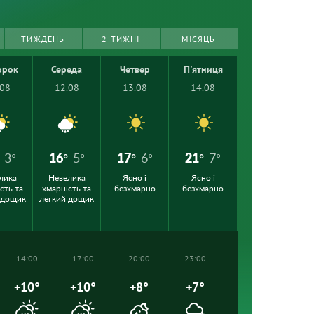
ТИЖДЕНЬ
2 ТИЖНІ
МІСЯЦЬ
орок
Середа
Четвер
П'ятниця
.08
12.08
13.08
14.08
3°
16°
5°
17°
6°
21°
7°
лика
Невелика
Ясно і
Ясно і
сть та
хмарність та
безхмарно
безхмарно
 дощик
легкий дощик
14:00
17:00
20:00
23:00
+10°
+10°
+8°
+7°