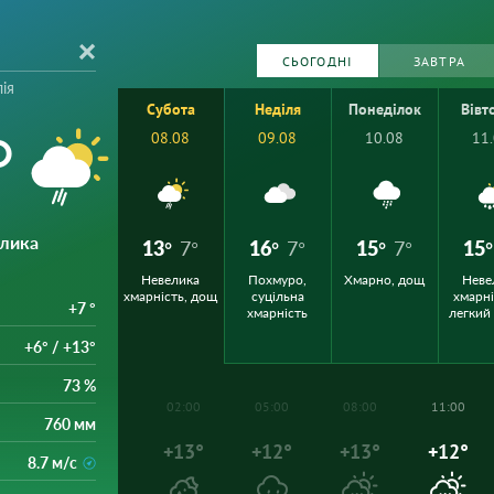
СЬОГОДНІ
ЗАВТРА
ія
Субота
Неділя
Понеділок
Вівт
°
08.08
09.08
10.08
11
елика
13°
7°
16°
7°
15°
7°
15°
Невелика
Похмуро,
Хмарно, дощ
Неве
хмарність, дощ
суцільна
хмарні
+7 °
хмарність
легкий
+6° / +13°
73 %
02:00
05:00
08:00
11:00
760 мм
+13°
+12°
+13°
+12°
8.7 м/с