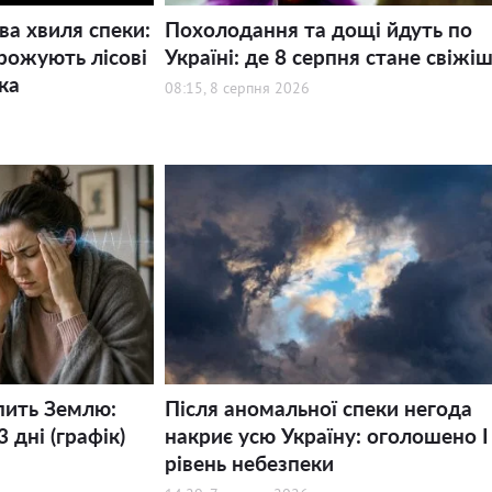
ва хвиля спеки:
Похолодання та дощі йдуть по
рожують лісові
Україні: де 8 серпня стане свіжі
ка
08:15, 8 серпня 2026
пить Землю:
Після аномальної спеки негода
 дні (графік)
накриє усю Україну: оголошено І
рівень небезпеки