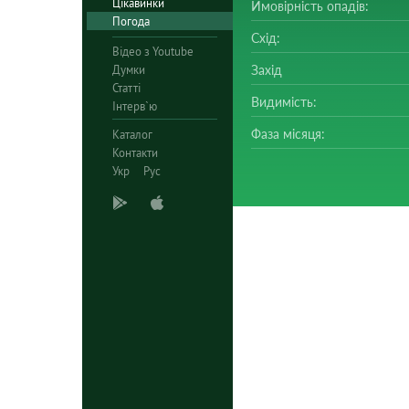
Цікавинки
Ймовірність опадів:
Погода
Схід:
Відео з Youtube
Думки
Захід
Статті
Видимість:
Інтерв`ю
Фаза місяця:
Каталог
Контакти
Укр
Рус