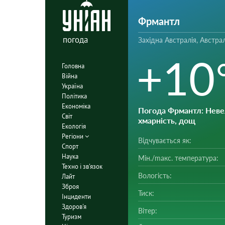
Фрмантл
погода
Західна Австралія, Австрал
+10
Головна
Війна
Україна
Політика
Економіка
Погода Фрмантл
: Нев
Світ
хмарність, дощ
Екологія
Регіони
Відчувається як:
Спорт
Наука
Мін./mакс. температура:
Техно і зв'язок
Вологість:
Лайт
Зброя
Тиск:
Інциденти
Здоров'я
Вітер:
Туризм