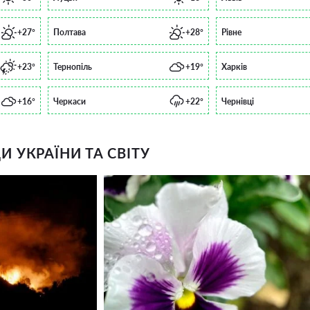
+27°
Полтава
+28°
Рівне
+23°
Тернопіль
+19°
Харків
+16°
Черкаси
+22°
Чернівці
 УКРАЇНИ ТА СВІТУ