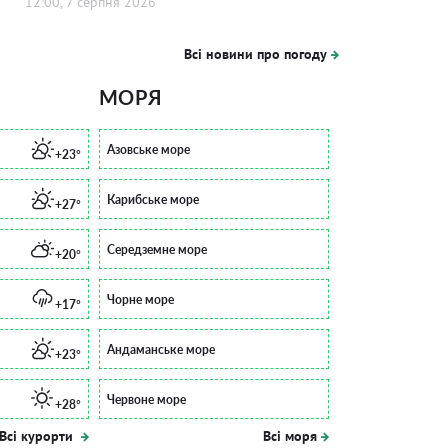
12:00, 7 серпня 2026
Всі новини про погоду
МОРЯ
Азовське море
+23°
Карибське море
+27°
Середземне море
+20°
Чорне море
+17°
Андаманське море
+23°
Червоне море
+28°
Всі курорти
Всі моря