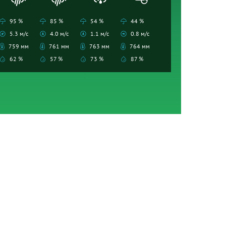
95 %
85 %
54 %
44 %
5.3 м/с
4.0 м/с
1.1 м/с
0.8 м/с
759 мм
761 мм
763 мм
764 мм
62 %
57 %
73 %
87 %