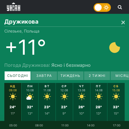
Дружикова
Сілезьке, Польща
+11°
Погода Дружикова
: Ясно і безхмарно
СЬОГОДНІ
ЗАВТРА
ТИЖДЕНЬ
2 ТИЖНІ
МІСЯЦ
НД
ПН
ВТ
СР
ЧТ
ПТ
СБ
09.08
10.08
11.08
12.08
13.08
14.08
15.08
24°
32°
23°
23°
26°
28°
33°
11°
13°
14°
9°
10°
13°
15°
05:00
08:00
11:00
14:00
17:00