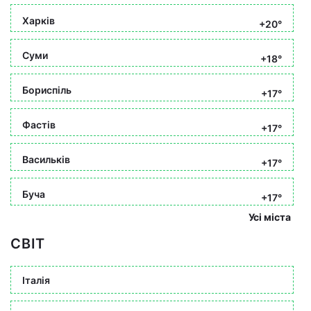
Харків
+20°
Суми
+18°
Бориспіль
+17°
Фастів
+17°
Васильків
+17°
Буча
+17°
Усі міста
СВІТ
Італія