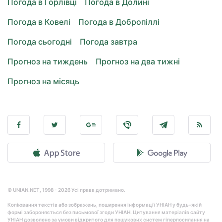
Погода в Горлівці
Погода в Долині
Погода в Ковелі
Погода в Добропіллі
Погода сьогодні
Погода завтра
Прогноз на тиждень
Прогноз на два тижні
Прогноз на місяць
© UNIAN.NET, 1998 - 2026 Усі права дотримано.
Копіювання текстів або зображень, поширення інформації УНІАН у будь-якій
формі забороняється без письмової згоди УНІАН. Цитування матеріалів сайту
УНІАН дозволено за умови відкритого для пошукових систем гіперпосилання на