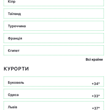
Кіпр
Таїланд
Туреччина
Франція
Єгипет
Всі країни
КУРОРТИ
Буковель
+34°
Одеса
+33°
Львів
+37°