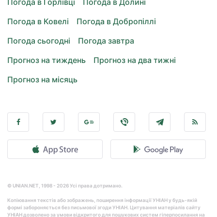
Погода в Горлівці
Погода в Долині
Погода в Ковелі
Погода в Добропіллі
Погода сьогодні
Погода завтра
Прогноз на тиждень
Прогноз на два тижні
Прогноз на місяць
© UNIAN.NET, 1998 - 2026 Усі права дотримано.
Копіювання текстів або зображень, поширення інформації УНІАН у будь-якій
формі забороняється без письмової згоди УНІАН. Цитування матеріалів сайту
УНІАН дозволено за умови відкритого для пошукових систем гіперпосилання на