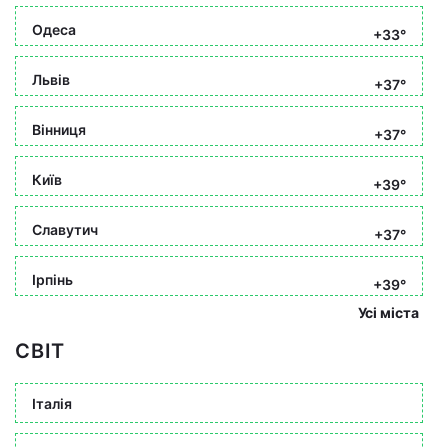
Одеса
+33°
Львів
+37°
Вінниця
+37°
Київ
+39°
Славутич
+37°
Ірпінь
+39°
Усі міста
СВІТ
Італія