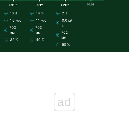
07.08
+35°
+31°
+26°
16 %
14 %
2 %
1.0 м/с
1.1 м/с
0.0 м/
с
703
703
мм
мм
702
мм
32 %
40 %
50 %
ad