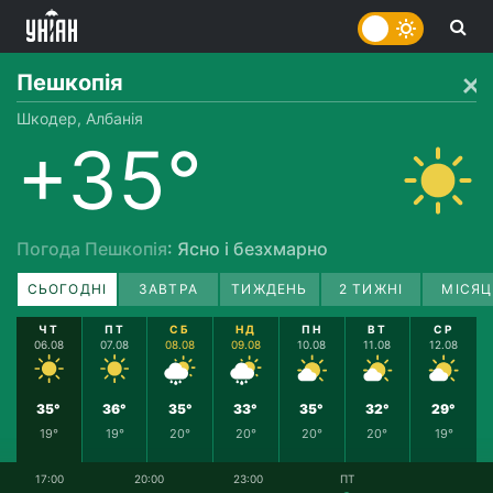
Пешкопія
Шкодер, Албанія
+35°
Погода Пешкопія
: Ясно і безхмарно
СЬОГОДНІ
ЗАВТРА
ТИЖДЕНЬ
2 ТИЖНІ
МІСЯЦ
ЧТ
ПТ
СБ
НД
ПН
ВТ
СР
06.08
07.08
08.08
09.08
10.08
11.08
12.08
35°
36°
35°
33°
35°
32°
29°
19°
19°
20°
20°
20°
20°
19°
17:00
20:00
23:00
ПТ