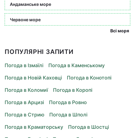
Андаманське море
Червоне море
Всі моря
ПОПУЛЯРНІ ЗАПИТИ
Погода в Ізмаїлі
Погода в Каменському
Погода в Новій Каховці
Погода в Конотопі
Погода в Коломиї
Погода в Коропі
Погода в Арцизі
Погода в Ровно
Погода в Стрию
Погода в Шполі
Погода в Краматорську
Погода в Шостці