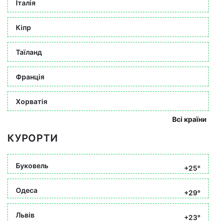
Італія
Кіпр
Таїланд
Франція
Хорватія
Всі країни
КУРОРТИ
Буковель
+25°
Одеса
+29°
Львів
+23°