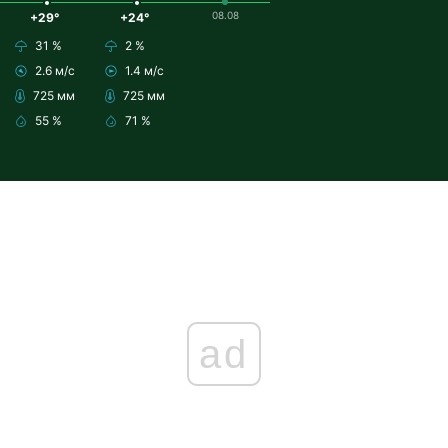
08.08
+29°
+24°
31 %
2 %
2.6 м/с
1.4 м/с
725 мм
725 мм
55 %
71 %
ad