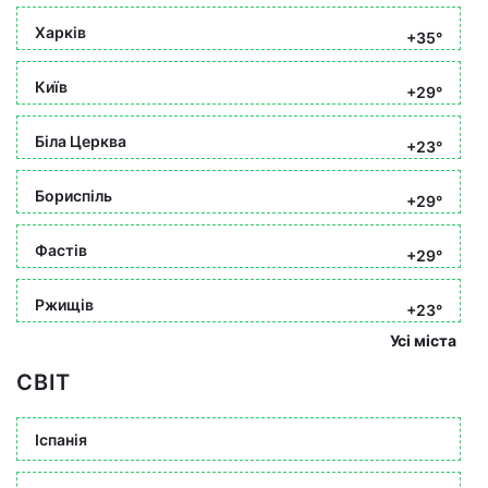
Харків
+35°
Київ
+29°
Біла Церква
+23°
Бориспіль
+29°
Фастів
+29°
Ржищів
+23°
Усі міста
СВІТ
Іспанія