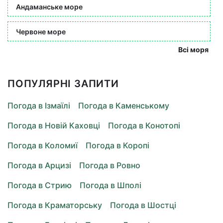
Андаманське море
Червоне море
Всі моря
ПОПУЛЯРНІ ЗАПИТИ
Погода в Ізмаїлі
Погода в Каменському
Погода в Новій Каховці
Погода в Конотопі
Погода в Коломиї
Погода в Коропі
Погода в Арцизі
Погода в Ровно
Погода в Стрию
Погода в Шполі
Погода в Краматорську
Погода в Шостці