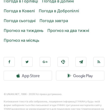
Погода в Горлівці
Погода в Долині
Погода в Ковелі
Погода в Добропіллі
Погода сьогодні
Погода завтра
Прогноз на тиждень
Прогноз на два тижні
Прогноз на місяць
© UNIAN.NET, 1998 - 2026 Усі права дотримано.
Копіювання текстів або зображень, поширення інформації УНІАН у будь-якій
формі забороняється без письмової згоди УНІАН. Цитування матеріалів сайту
УНІАН дозволено за умови відкритого для пошукових систем гіперпосилання на