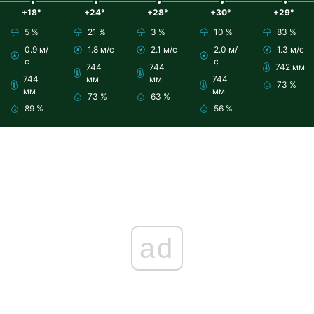
+18°
+24°
+28°
+30°
+29°
5 %
21 %
3 %
10 %
83 %
0.9 м/
1.8 м/с
2.1 м/с
2.0 м/
1.3 м/с
с
с
744
744
742 мм
744
мм
мм
744
73 %
мм
мм
73 %
63 %
89 %
56 %
ad