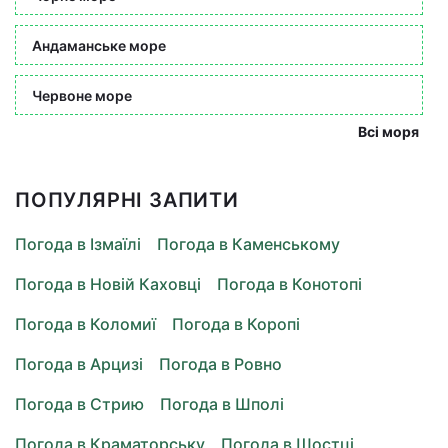
Андаманське море
Червоне море
Всі моря
ПОПУЛЯРНІ ЗАПИТИ
Погода в Ізмаїлі
Погода в Каменському
Погода в Новій Каховці
Погода в Конотопі
Погода в Коломиї
Погода в Коропі
Погода в Арцизі
Погода в Ровно
Погода в Стрию
Погода в Шполі
Погода в Краматорську
Погода в Шостці