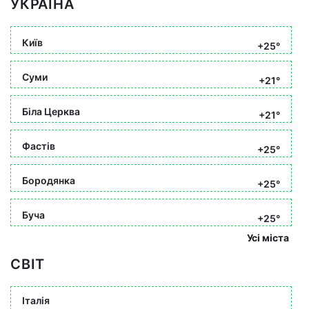
УКРАЇНА
Київ
+25°
Суми
+21°
Біла Церква
+21°
Фастів
+25°
Бородянка
+25°
Буча
+25°
Усі міста
СВІТ
Італія