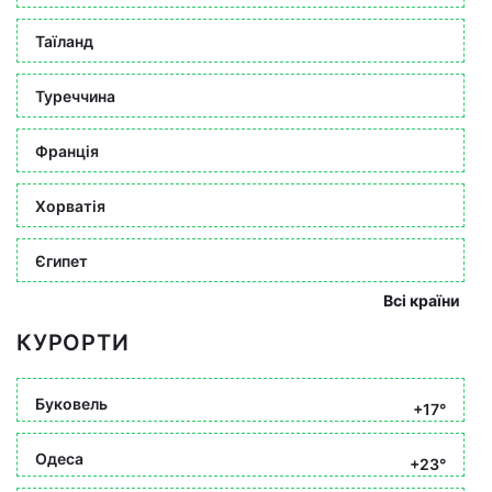
Таїланд
Туреччина
Франція
Хорватія
Єгипет
Всі країни
КУРОРТИ
Буковель
+17°
Одеса
+23°