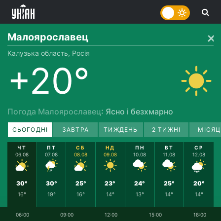
Малоярославец
Калузька область, Росія
+20°
Погода Малоярославец
: Ясно і безхмарно
СЬОГОДНІ
ЗАВТРА
ТИЖДЕНЬ
2 ТИЖНІ
МІСЯЦ
ЧТ
ПТ
СБ
НД
ПН
ВТ
СР
06.08
07.08
08.08
09.08
10.08
11.08
12.08
30°
30°
25°
23°
24°
25°
20°
16°
19°
16°
14°
13°
14°
14°
06:00
09:00
12:00
15:00
18:00