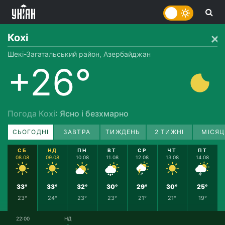
Кохі
Шекі-Загатальський район, Азербайджан
+26°
Погода Кохі
: Ясно і безхмарно
СЬОГОДНІ
ЗАВТРА
ТИЖДЕНЬ
2 ТИЖНІ
МІСЯЦ
СБ
НД
ПН
ВТ
СР
ЧТ
ПТ
08.08
09.08
10.08
11.08
12.08
13.08
14.08
33°
33°
32°
30°
29°
30°
25°
23°
24°
23°
23°
21°
21°
19°
22:00
НД