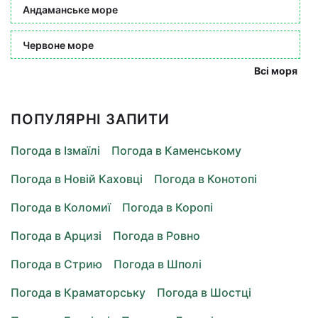
Андаманське море
Червоне море
Всі моря
ПОПУЛЯРНІ ЗАПИТИ
Погода в Ізмаїлі
Погода в Каменському
Погода в Новій Каховці
Погода в Конотопі
Погода в Коломиї
Погода в Коропі
Погода в Арцизі
Погода в Ровно
Погода в Стрию
Погода в Шполі
Погода в Краматорську
Погода в Шостці