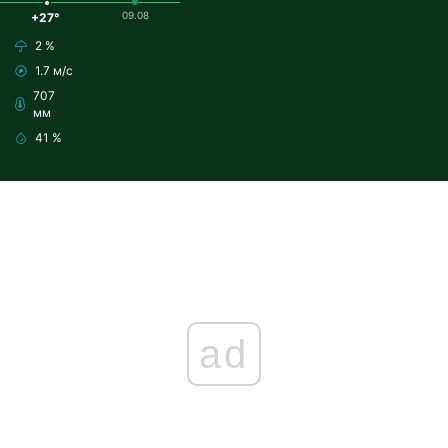
09.08
+27°
2 %
1.7 м/с
707
мм
41 %
ad