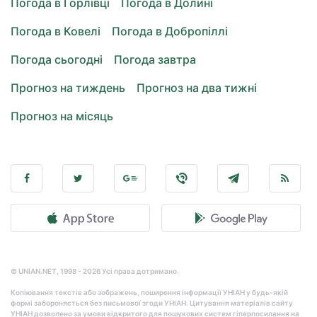
Погода в Горлівці
Погода в Долині
Погода в Ковелі
Погода в Добропіллі
Погода сьогодні
Погода завтра
Прогноз на тиждень
Прогноз на два тижні
Прогноз на місяць
© UNIAN.NET, 1998 - 2026 Усі права дотримано.
Копіювання текстів або зображень, поширення інформації УНІАН у будь-якій
формі забороняється без письмової згоди УНІАН. Цитування матеріалів сайту
УНІАН дозволено за умови відкритого для пошукових систем гіперпосилання на