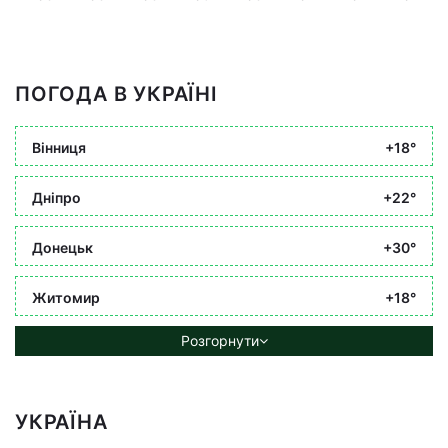
ПОГОДА В УКРАЇНІ
Вінниця
+18°
Дніпро
+22°
Донецьк
+30°
Житомир
+18°
Розгорнути
УКРАЇНА