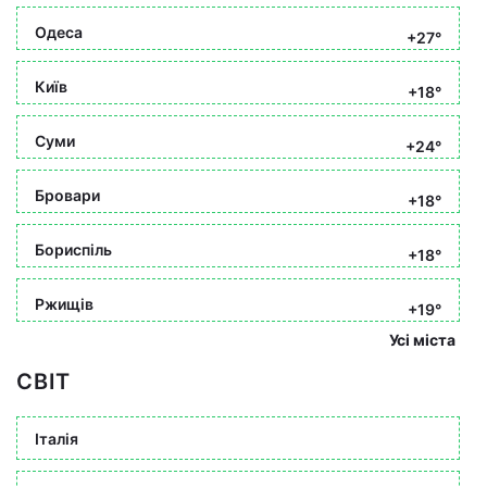
Одеса
+27°
Київ
+18°
Суми
+24°
Бровари
+18°
Бориспіль
+18°
Ржищів
+19°
Усі міста
СВІТ
Італія