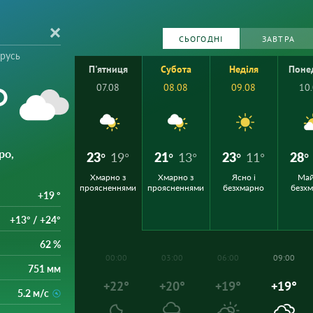
СЬОГОДНІ
ЗАВТРА
орусь
П'ятниця
Субота
Неділя
Поне
°
07.08
08.08
09.08
10
ро,
23°
19°
21°
13°
23°
11°
28°
Хмарно з
Хмарно з
Ясно і
Ма
проясненнями
проясненнями
безхмарно
безх
+19 °
+13° / +24°
62 %
00:00
03:00
06:00
09:00
751 мм
+22°
+20°
+19°
+19°
5.2 м/с