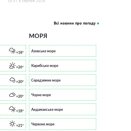
16:57, 6 серпня 2026
Всі новини про погоду
МОРЯ
Азовське море
+18°
Карибське море
+26°
Середземне море
+20°
Чорне море
+20°
Андаманське море
+18°
Червоне море
+21°