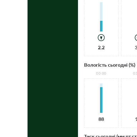
2.2
Вологість сьогодні (%)
00:00
0
88
Тиск сьогодні (мм рт.ст.