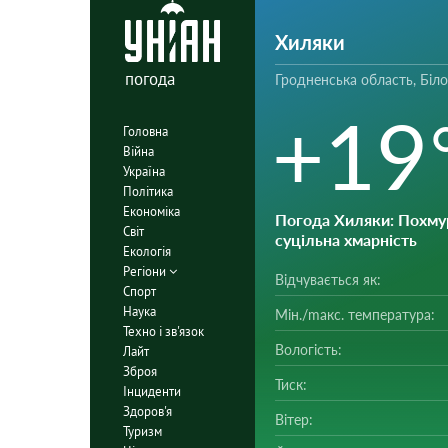
Хиляки
погода
Гродненська область, Біл
+19
Головна
Війна
Україна
Політика
Економіка
Погода Хиляки
: Похму
Світ
суцільна хмарність
Екологія
Регіони
Відчувається як:
Спорт
Наука
Мін./mакс. температура:
Техно і зв'язок
Вологість:
Лайт
Зброя
Тиск:
Інциденти
Здоров'я
Вітер:
Туризм