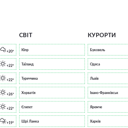
СВІТ
КУРОРТИ
Кіпр
Буковель
+20°
Таїланд
Одеса
+22°
Туреччина
Львів
+22°
Хорватія
Івано-Франківськ
+26°
Єгипет
Яремче
+22°
Шрі Ланка
Харків
+19°