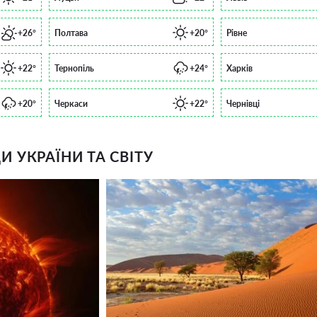
+26°
Полтава
+20°
Рівне
+22°
Тернопіль
+24°
Харків
+20°
Черкаси
+22°
Чернівці
 УКРАЇНИ ТА СВІТУ