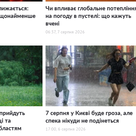
лижається:
Чи впливає глобальне потеплінн
 щонайменше
на погоду в пустелі: що кажуть
вчені
06:37, 7 серпня 2026
 прийдуть
7 серпня у Києві буде гроза, але
і та
спека нікуди не подінеться
бластям
17:00, 6 серпня 2026