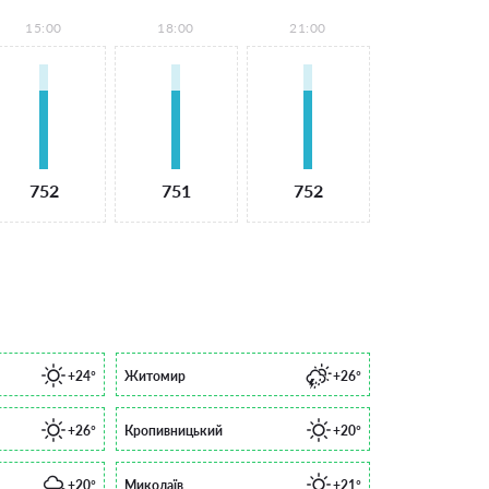
15:00
18:00
21:00
752
751
752
+24°
Житомир
+26°
+26°
Кропивницький
+20°
+20°
Миколаїв
+21°