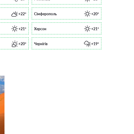
+22°
Сімферополь
+20°
+21°
Херсон
+21°
+20°
Чернігів
+19°