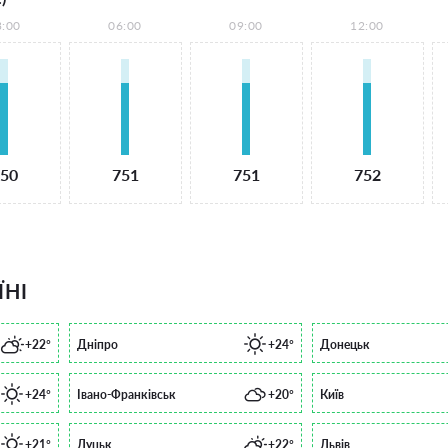
3:00
06:00
09:00
12:00
50
751
751
752
ЇНІ
+22°
Дніпро
+24°
Донецьк
+24°
Івано-Франківськ
+20°
Київ
+21°
Луцьк
+22°
Львів