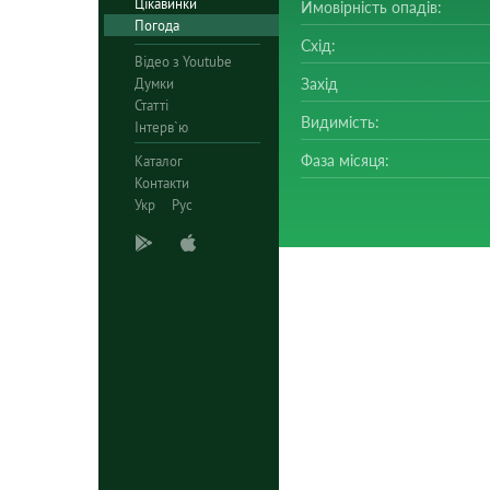
Цікавинки
Ймовірність опадів:
Погода
Схід:
Відео з Youtube
Думки
Захід
Статті
Видимість:
Інтерв`ю
Фаза місяця:
Каталог
Контакти
Укр
Рус