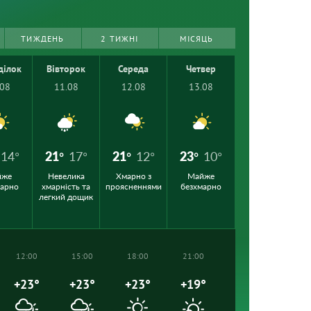
ТИЖДЕНЬ
2 ТИЖНІ
МІСЯЦЬ
ділок
Вівторок
Середа
Четвер
.08
11.08
12.08
13.08
14°
21°
17°
21°
12°
23°
10°
йже
Невелика
Хмарно з
Майже
марно
хмарність та
проясненнями
безхмарно
легкий дощик
12:00
15:00
18:00
21:00
+23°
+23°
+23°
+19°