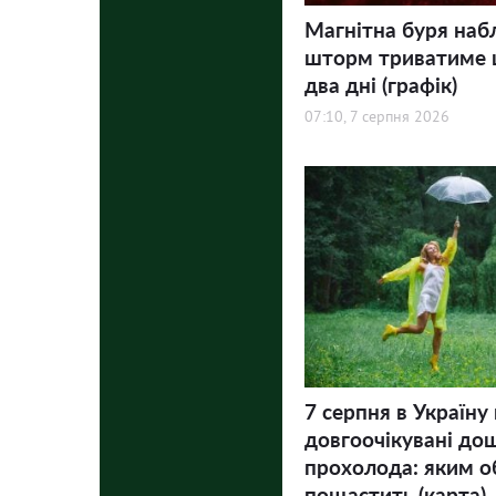
Магнітна буря наб
шторм триватиме
два дні (графік)
07:10, 7 серпня 2026
7 серпня в Україну
довгоочікувані дощ
прохолода: яким о
пощастить (карта)