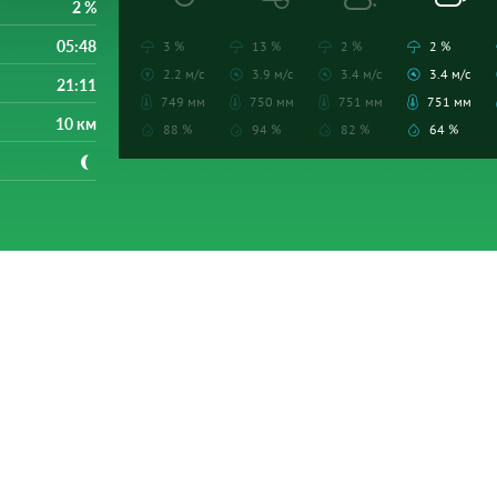
2 %
05:48
3 %
13 %
2 %
2 %
2.2 м/с
3.9 м/с
3.4 м/с
3.4 м/с
21:11
749 мм
750 мм
751 мм
751 мм
10 км
88 %
94 %
82 %
64 %