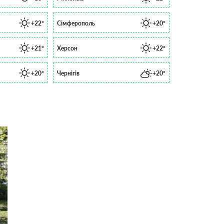
+22°
Сімферополь
+20°
+21°
Херсон
+22°
+20°
Чернігів
+20°