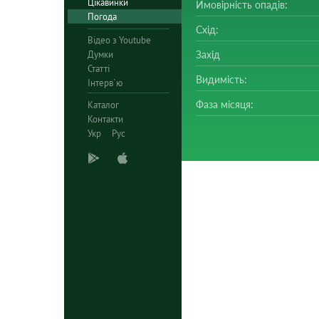
Цікавинки
Ймовірність опадів:
Погода
Схід:
Відео з Youtube
Думки
Захід
Статті
Видимість:
Інтерв`ю
Фаза місяця:
Каталог
Контакти
Укр
Рус