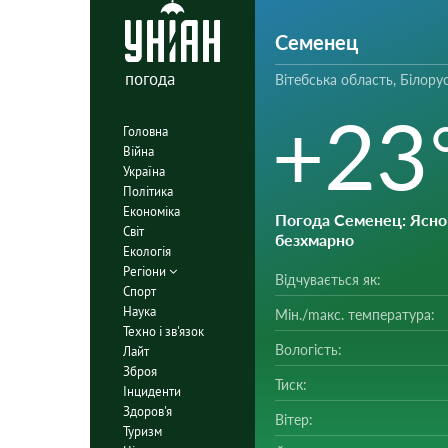
Семенец
погода
Вітебська область, Білору
+23
Головна
Війна
Україна
Політика
Економіка
Погода Семенец
: Ясно 
Світ
безхмарно
Екологія
Регіони
Відчувається як:
Спорт
Наука
Мін./mакс. температура:
Техно і зв'язок
Вологість:
Лайт
Зброя
Тиск:
Інциденти
Здоров'я
Вітер:
Туризм