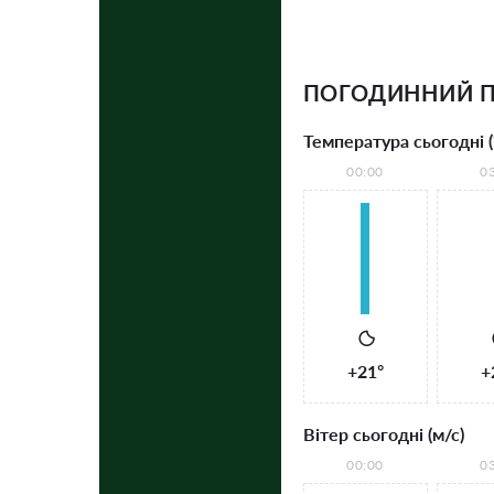
ПОГОДИННИЙ П
Температура сьогодні (
00:00
0
+21°
+
Вітер сьогодні (м/с)
00:00
0