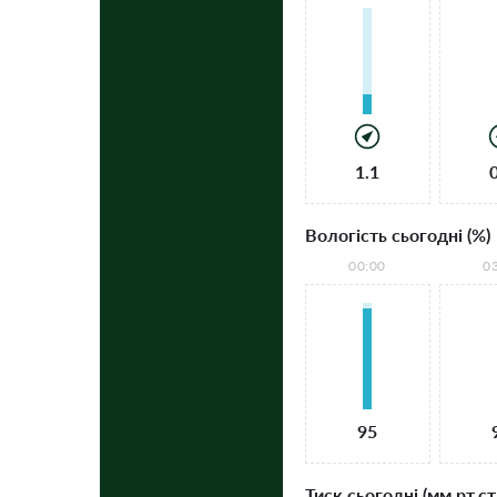
1.1
Вологість сьогодні (%)
00:00
0
95
Тиск сьогодні (мм рт.ст.