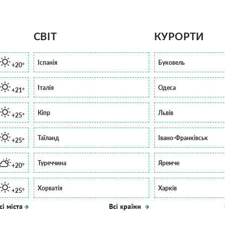
СВІТ
КУРОРТИ
Іспанія
Буковель
+20°
Італія
Одеса
+21°
Кіпр
Львів
+25°
Таїланд
Івано-Франківськ
+25°
Туреччина
Яремче
+20°
Хорватія
Харків
+25°
сі міста
Всі країни