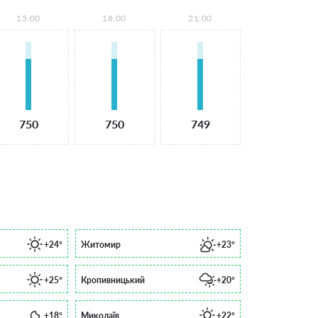
15:00
18:00
21:00
750
750
749
+24°
Житомир
+23°
+25°
Кропивницький
+20°
+18°
Миколаїв
+22°