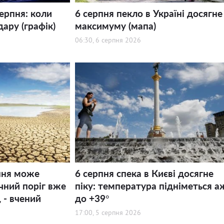
серпня: коли
6 серпня пекло в Україні досягне
дару (графік)
максимуму (мапа)
06:30, 6 серпня 2026
ння може
6 серпня спека в Києві досягне
ний поріг вже
піку: температура підніметься а
 - вчений
до +39°
17:00, 5 серпня 2026