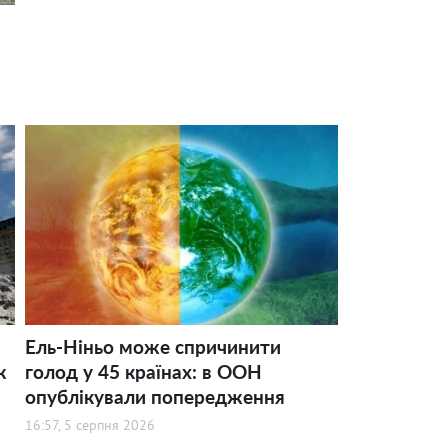
Ель-Ніньо може спричинити
ж
голод у 45 країнах: в ООН
опублікували попередження
16:57, 5 серпня 2026