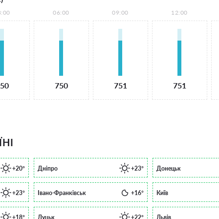
3:00
06:00
09:00
12:00
50
750
751
751
ЇНІ
+20°
Дніпро
+23°
Донецьк
+23°
Івано-Франківськ
+16°
Київ
+18°
Луцьк
+22°
Львів