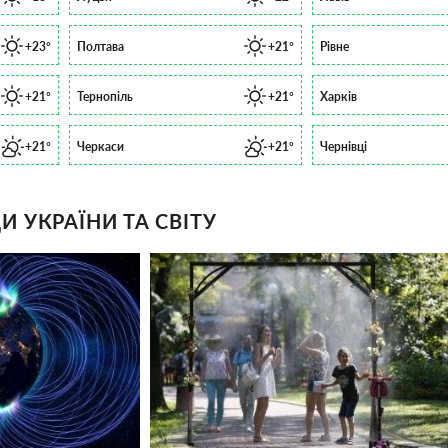
+23°
Полтава
+21°
Рівне
+21°
Тернопіль
+21°
Харків
+21°
Черкаси
+21°
Чернівці
 УКРАЇНИ ТА СВІТУ