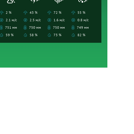
2 %
43 %
72 %
55 %
2.1 м/с
2.5 м/с
1.6 м/с
0.8 м/с
751 мм
750 мм
750 мм
749 мм
59 %
58 %
73 %
82 %