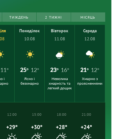
ТИЖДЕНЬ
2 ТИЖНІ
МІСЯЦЬ
іля
Понеділок
Вівторок
Середа
.08
10.08
11.08
12.08
11°
25°
12°
23°
16°
21°
12°
о і
Ясно і
Невелика
Хмарно з
марно
безхмарно
хмарність та
проясненнями
легкий дощик
12:00
15:00
18:00
21:00
+29°
+30°
+28°
+24°