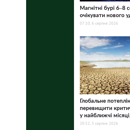
Магнітні бурі 6–8 
очікувати нового у
07:10, 6 серпня 2026
Глобальне потеплі
перевищити критич
у найближчі місяці,
20:52, 5 серпня 2026