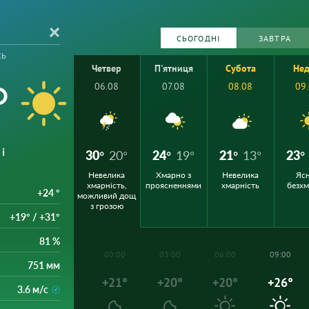
СЬОГОДНІ
ЗАВТРА
сь
Четвер
П'ятниця
Субота
Нед
°
06.08
07.08
08.08
09
і
30°
20°
24°
19°
21°
13°
23°
Невелика
Хмарно з
Невелика
Ясн
хмарність,
проясненнями
хмарність
безх
+24 °
можливий дощ
з грозою
+19° / +31°
81 %
00:00
03:00
06:00
09:00
751 мм
+21°
+20°
+20°
+26°
3.6 м/с