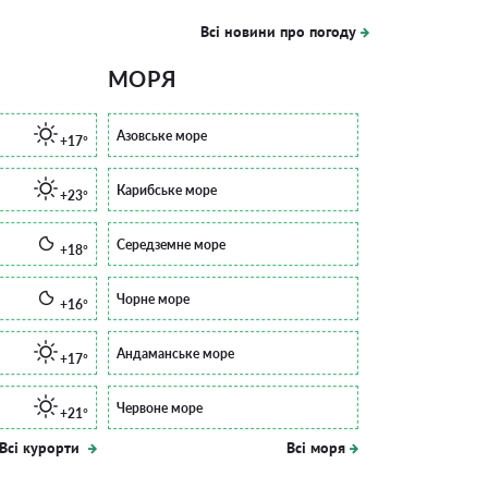
Всі новини про погоду
МОРЯ
Азовське море
+17°
Карибське море
+23°
Середземне море
+18°
Чорне море
+16°
Андаманське море
+17°
Червоне море
+21°
Всі курорти
Всі моря