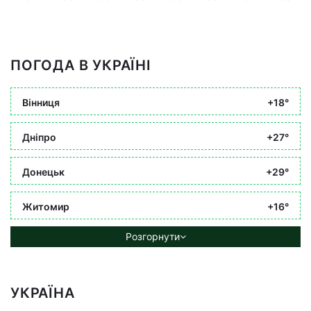
ПОГОДА В УКРАЇНІ
Вінниця
+18°
Дніпро
+27°
Донецьк
+29°
Житомир
+16°
Розгорнути
УКРАЇНА