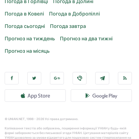
Погода в Горлівці
Погода в Долині
Погода в Ковелі
Погода в Добропіллі
Погода сьогодні
Погода завтра
Прогноз на тиждень
Прогноз на два тижні
Прогноз на місяць
© UNIAN.NET, 1998 - 2026 Усі права дотримано.
Копіювання текстів або зображень, поширення інформації УНІАН у будь-якій
формі забороняється без письмової згоди УНІАН. Цитування матеріалів сайту
УНІАН дозволено за умови відкритого для пошукових систем гіперпосилання на