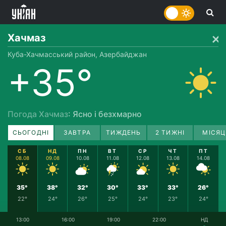
Хачмаз
Куба-Хачмасський район, Азербайджан
+35°
Погода Хачмаз
: Ясно і безхмарно
СЬОГОДНІ
ЗАВТРА
ТИЖДЕНЬ
2 ТИЖНІ
МІСЯЦ
СБ
НД
ПН
ВТ
СР
ЧТ
ПТ
08.08
09.08
10.08
11.08
12.08
13.08
14.08
35°
38°
32°
30°
33°
33°
26°
22°
24°
26°
25°
24°
23°
24°
13:00
16:00
19:00
22:00
НД