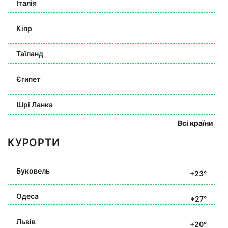
Італія
Кіпр
Таїланд
Єгипет
Шрі Ланка
Всі країни
КУРОРТИ
Буковель
+23°
Одеса
+27°
Львів
+20°