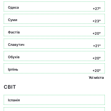
Одеса
+27°
Суми
+23°
Фастів
+20°
Славутич
+21°
Обухів
+20°
Ірпінь
+20°
Усі міста
СВІТ
Іспанія