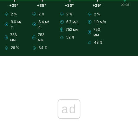
09.08
+35°
+35°
+30°
+29°
2 %
2 %
2 %
2 %
9.0 м/
8.4 м/
6.7 м/с
1.0 м/с
с
с
752 мм
753
753
753
мм
52 %
мм
мм
48 %
29 %
34 %
ad