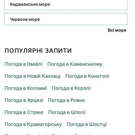
Андаманське море
Червоне море
Всі моря
ПОПУЛЯРНІ ЗАПИТИ
Погода в Ізмаїлі
Погода в Каменському
Погода в Новій Каховці
Погода в Конотопі
Погода в Коломиї
Погода в Коропі
Погода в Арцизі
Погода в Ровно
Погода в Стрию
Погода в Шполі
Погода в Краматорську
Погода в Шостці