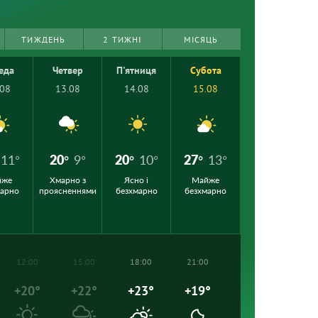
ТИЖДЕНЬ
2 ТИЖНІ
МІСЯЦЬ
еда
Четвер
П'ятниця
Субота
.08
13.08
14.08
15.08
11°
20°
9°
20°
10°
27°
13°
йже
Хмарно з
Ясно і
Майже
марно
проясненнями
безхмарно
безхмарно
12:00
15:00
18:00
21:00
+20°
+22°
+23°
+19°