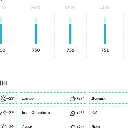
3:00
06:00
09:00
12:00
50
750
751
751
ЇНІ
+23°
Дніпро
+27°
Донецьк
+27°
Івано-Франківськ
+26°
Київ
+35°
Луцьк
+24°
Львів