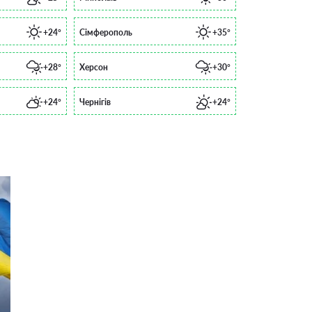
+24°
Сімферополь
+35°
+28°
Херсон
+30°
+24°
Чернігів
+24°