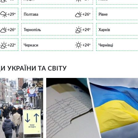
+29°
Полтава
+26°
Рівне
+26°
Тернопіль
+24°
Харків
+22°
Черкаси
+24°
Чернівці
 УКРАЇНИ ТА СВІТУ