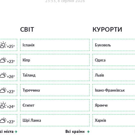
23:53, 8 серпня 2026
СВІТ
КУРОРТИ
Іспанія
Буковель
+25°
Кіпр
Одеса
+23°
Таїланд
Львів
+26°
Туреччина
Івано-Франківськ
+23°
Єгипет
Яремче
+24°
Шрі Ланка
Харків
+23°
сі міста
Всі країни