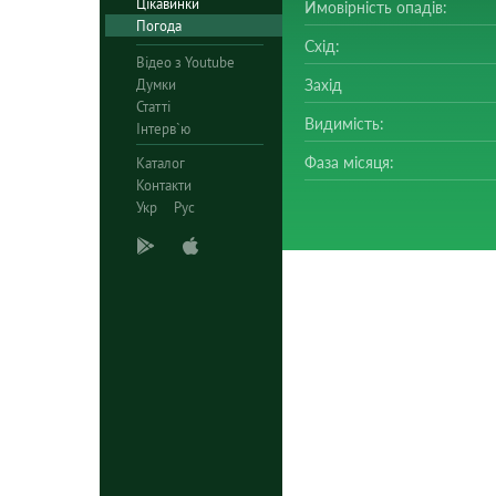
Цікавинки
Ймовірність опадів:
Погода
Схід:
Відео з Youtube
Думки
Захід
Статті
Видимість:
Інтерв`ю
Фаза місяця:
Каталог
Контакти
Укр
Рус