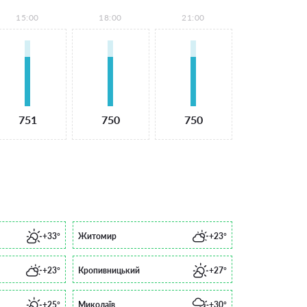
15:00
18:00
21:00
751
750
750
+33°
Житомир
+23°
+23°
Кропивницький
+27°
+25°
Миколаїв
+30°