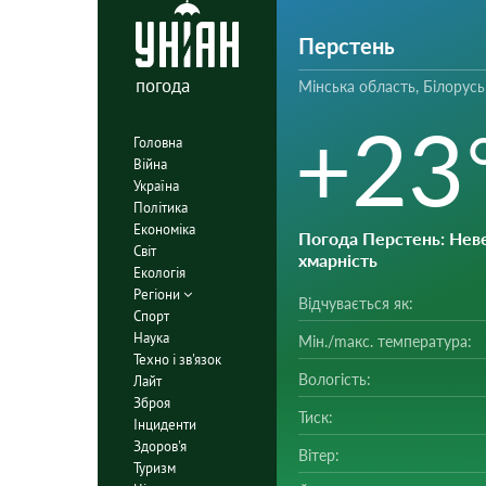
Перстень
погода
Мінська область, Білорусь
+23
Головна
Війна
Україна
Політика
Економіка
Погода Перстень
: Нев
Світ
хмарність
Екологія
Регіони
Відчувається як:
Спорт
Наука
Мін./mакс. температура:
Техно і зв'язок
Вологість:
Лайт
Зброя
Тиск:
Інциденти
Здоров'я
Вітер:
Туризм