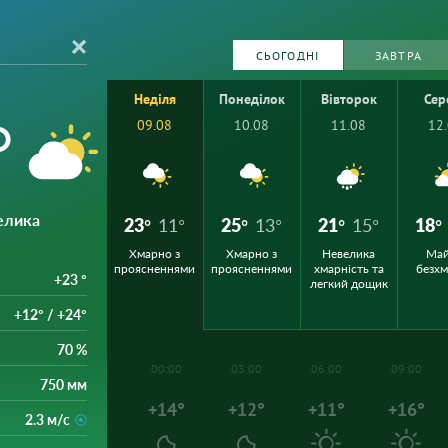
СЬОГОДНІ
ЗАВТРА
Неділя
Понеділок
Вівторок
Сер
°
09.08
10.08
11.08
12
елика
23°
11°
25°
13°
21°
15°
18°
Хмарно з
Хмарно з
Невелика
Ма
проясненнями
проясненнями
хмарність та
безх
+23 °
легкий дощик
+12° / +24°
70 %
00:00
03:00
06:00
09:00
750 мм
+14°
+12°
+11°
+16°
2.3 м/с