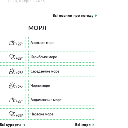
14:23, 8 серпня 2026
Всі новини про погоду
МОРЯ
Азовське море
+27°
Карибське море
+29°
Середземне море
+25°
Чорне море
+26°
Андаманське море
+27°
Червоне море
+28°
Всі курорти
Всі моря