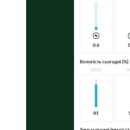
0.6
Вологість сьогодні (%)
00:00
0
81
Тиск сьогодні (мм рт.ст.