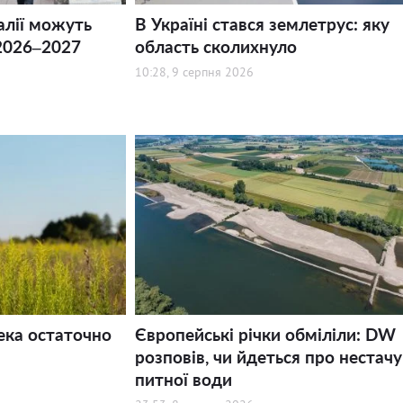
алії можуть
В Україні стався землетрус: яку
2026–2027
область сколихнуло
10:28, 9 серпня 2026
ека остаточно
Європейські річки обміліли: DW
розповів, чи йдеться про нестачу
питної води