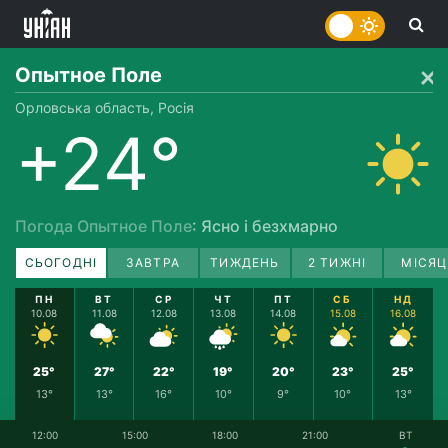
Опытное Поле
Орловська область, Росія
+24°
Погода Опытное Поле
: Ясно і безхмарно
СЬОГОДНІ
ЗАВТРА
ТИЖДЕНЬ
2 ТИЖНІ
МІСЯЦ
ПН
ВТ
СР
ЧТ
ПТ
СБ
НД
10.08
11.08
12.08
13.08
14.08
15.08
16.08
25°
27°
22°
19°
20°
23°
25°
13°
13°
16°
10°
9°
10°
13°
12:00
15:00
18:00
21:00
ВТ