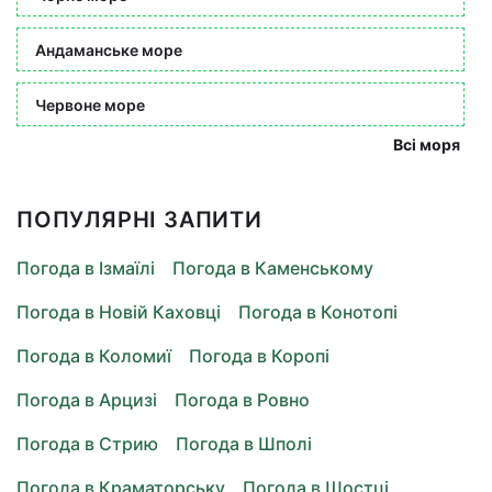
Андаманське море
Червоне море
Всі моря
ПОПУЛЯРНІ ЗАПИТИ
Погода в Ізмаїлі
Погода в Каменському
Погода в Новій Каховці
Погода в Конотопі
Погода в Коломиї
Погода в Коропі
Погода в Арцизі
Погода в Ровно
Погода в Стрию
Погода в Шполі
Погода в Краматорську
Погода в Шостці