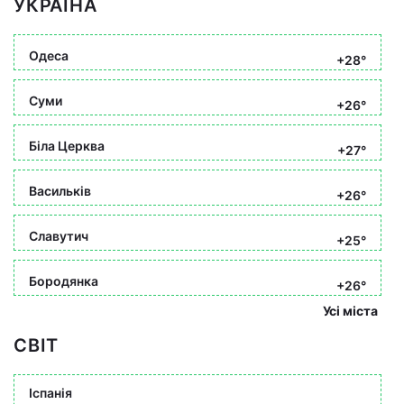
УКРАЇНА
Одеса
+28°
Суми
+26°
Біла Церква
+27°
Васильків
+26°
Славутич
+25°
Бородянка
+26°
Усі міста
СВІТ
Іспанія