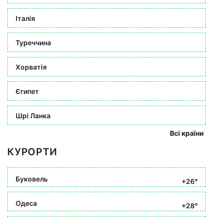
Італія
Туреччина
Хорватія
Єгипет
Шрі Ланка
Всі країни
КУРОРТИ
Буковель
+26°
Одеса
+28°