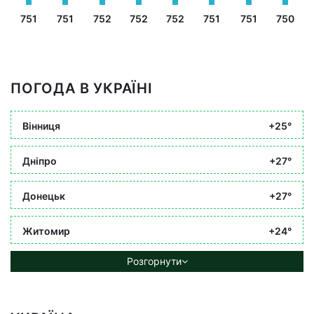
751
751
752
752
752
751
751
750
ПОГОДА В УКРАЇНІ
Вінниця
+25°
Дніпро
+27°
Донецьк
+27°
Житомир
+24°
Розгорнути