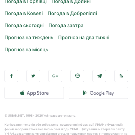
Погода в Горлівці
Погода в Долині
Погода в Ковелі
Погода в Добропіллі
Погода сьогодні
Погода завтра
Прогноз на тиждень
Прогноз на два тижні
Прогноз на місяць
© UNIAN.NET, 1998 - 2026 Усі права дотримано.
Копіювання текстів або зображень, поширення інформації УНІАН у будь-якій
формі забороняється без письмової згоди УНІАН. Цитування матеріалів сайту
УНІАН дозволено за умови відкритого для пошукових систем гіперпосилання на