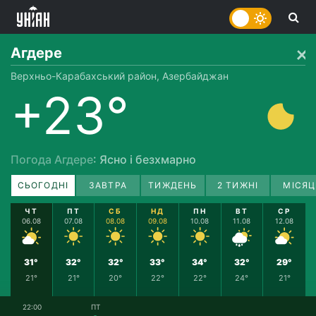
Агдере
Верхньо-Карабахський район, Азербайджан
+23°
Погода Агдере
: Ясно і безхмарно
СЬОГОДНІ
ЗАВТРА
ТИЖДЕНЬ
2 ТИЖНІ
МІСЯЦ
ЧТ
ПТ
СБ
НД
ПН
ВТ
СР
06.08
07.08
08.08
09.08
10.08
11.08
12.08
31°
32°
32°
33°
34°
32°
29°
21°
21°
20°
22°
22°
24°
21°
22:00
ПТ