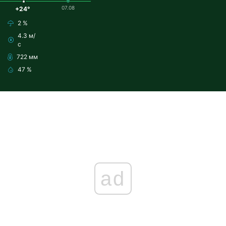
07.08
+24°
2 %
4.3 м/
с
722 мм
47 %
ad