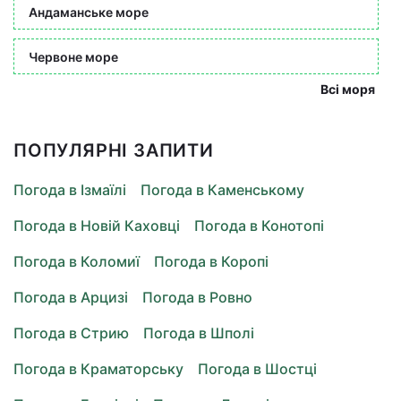
Андаманське море
Червоне море
Всі моря
ПОПУЛЯРНІ ЗАПИТИ
Погода в Ізмаїлі
Погода в Каменському
Погода в Новій Каховці
Погода в Конотопі
Погода в Коломиї
Погода в Коропі
Погода в Арцизі
Погода в Ровно
Погода в Стрию
Погода в Шполі
Погода в Краматорську
Погода в Шостці