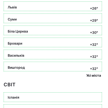
Львів
+26°
Суми
+29°
Біла Церква
+30°
Бровари
+32°
Васильків
+32°
Вишгород
+32°
Усі міста
СВІТ
Іспанія