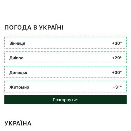
ПОГОДА В УКРАЇНІ
Вінниця
+30°
Дніпро
+29°
Донецьк
+30°
Житомир
+31°
Розгорнути
УКРАЇНА