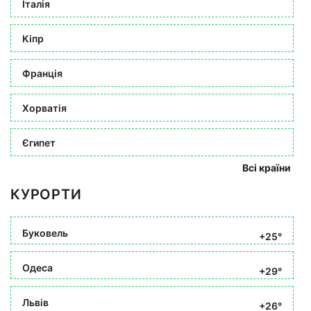
Італія
Кіпр
Франція
Хорватія
Єгипет
Всі країни
КУРОРТИ
Буковель
+25°
Одеса
+29°
Львів
+26°