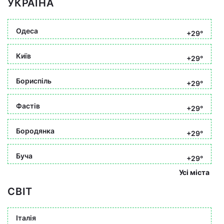
УКРАЇНА
Одеса
+29°
Київ
+29°
Бориспіль
+29°
Фастів
+29°
Бородянка
+29°
Буча
+29°
Усі міста
СВІТ
Італія