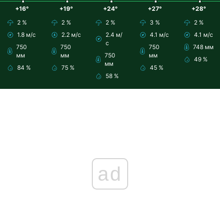
+16°
+19°
+24°
+27°
+28°
2 %
2 %
2 %
3 %
2 %
1.8 м/с
2.2 м/с
2.4 м/
4.1 м/с
4.1 м/с
с
750
750
750
748 мм
мм
мм
750
мм
49 %
мм
84 %
75 %
45 %
58 %
ad