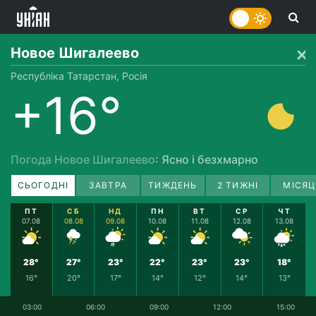
Новое Шигалеево
Республіка Татарстан, Росія
+16°
Погода Новое Шигалеево
: Ясно і безхмарно
СЬОГОДНІ
ЗАВТРА
ТИЖДЕНЬ
2 ТИЖНІ
МІСЯЦ
ПТ
СБ
НД
ПН
ВТ
СР
ЧТ
07.08
08.08
09.08
10.08
11.08
12.08
13.08
28°
27°
23°
22°
23°
23°
18°
16°
20°
17°
14°
12°
14°
13°
03:00
06:00
09:00
12:00
15:00