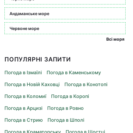
Андаманське море
Червоне море
Всі моря
ПОПУЛЯРНІ ЗАПИТИ
Погода в Ізмаїлі
Погода в Каменському
Погода в Новій Каховці
Погода в Конотопі
Погода в Коломиї
Погода в Коропі
Погода в Арцизі
Погода в Ровно
Погода в Стрию
Погода в Шполі
Погода в Краматорську
Погода в Шостці