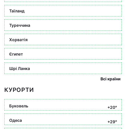
Таїланд
Туреччина
Хорватія
Єгипет
Шрі Ланка
Всі країни
КУРОРТИ
Буковель
+20°
Одеса
+29°