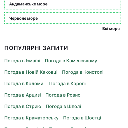
Андаманське море
Червоне море
Всі моря
ПОПУЛЯРНІ ЗАПИТИ
Погода в Ізмаїлі
Погода в Каменському
Погода в Новій Каховці
Погода в Конотопі
Погода в Коломиї
Погода в Коропі
Погода в Арцизі
Погода в Ровно
Погода в Стрию
Погода в Шполі
Погода в Краматорську
Погода в Шостці