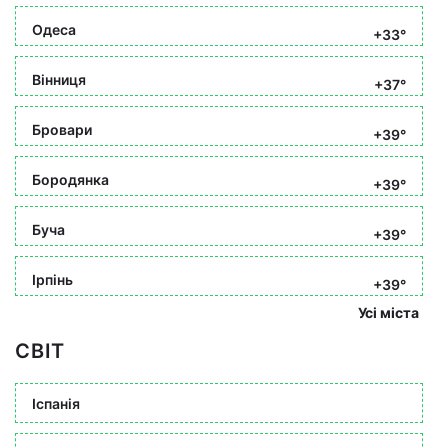
Одеса
+33°
Вінниця
+37°
Бровари
+39°
Бородянка
+39°
Буча
+39°
Ірпінь
+39°
Усі міста
СВІТ
Іспанія