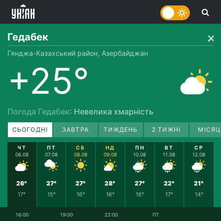
Гедабек
Гянджа-Казахський район, Азербайджан
+25°
Погода Гедабек
: Невелика хмарність
СЬОГОДНІ
ЗАВТРА
ТИЖДЕНЬ
2 ТИЖНІ
МІСЯЦ
ЧТ
ПТ
СБ
НД
ПН
ВТ
СР
06.08
07.08
08.08
09.08
10.08
11.08
12.08
26°
27°
27°
28°
27°
22°
21°
17°
15°
16°
16°
16°
17°
14°
16:00
19:00
22:00
ПТ