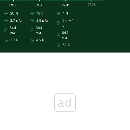
07.08
+26°
+23°
+20°
20 %
15 %
4 %
2.7 м/с
2.5 м/с
0.4 м/
с
644
644
мм
мм
644
мм
39 %
46 %
62 %
ad