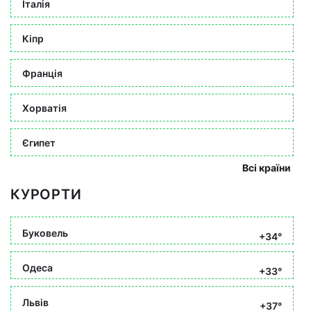
Італія
Кіпр
Франція
Хорватія
Єгипет
Всі країни
КУРОРТИ
Буковель
+34°
Одеса
+33°
Львів
+37°