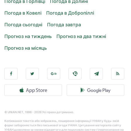
Погода в Горлівці
Погода в Долині
Погода в Ковелі
Погода в Добропіллі
Погода сьогодні
Погода завтра
Прогноз на тиждень
Прогноз на два тижні
Прогноз на місяць
© UNIAN.NET, 1998 - 2026 Усі права дотримано.
Копіювання текстів або зображень, поширення інформації УНІАН у будь-якій
формі забороняється без письмової згоди УНІАН. Цитування матеріалів сайту
УНІАН дозволено за умови відкритого для пошукових систем гіперпосилання на