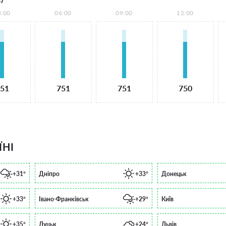
3:00
06:00
09:00
12:00
51
751
751
750
ЇНІ
+31°
Дніпро
+33°
Донецьк
+33°
Івано-Франківськ
+29°
Київ
+35°
Луцьк
+24°
Львів