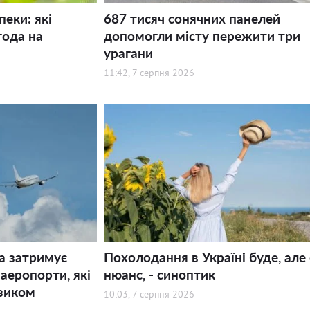
пеки: які
687 тисяч сонячних панелей
года на
допомогли місту пережити три
урагани
11:42, 7 серпня 2026
а затримує
Похолодання в Україні буде, але 
 аеропорти, які
нюанс, - синоптик
зиком
10:03, 7 серпня 2026