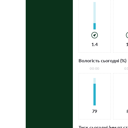
1.4
Вологість сьогодні (%)
00:00
0
79
Тиск сьогодні (мм рт.ст.