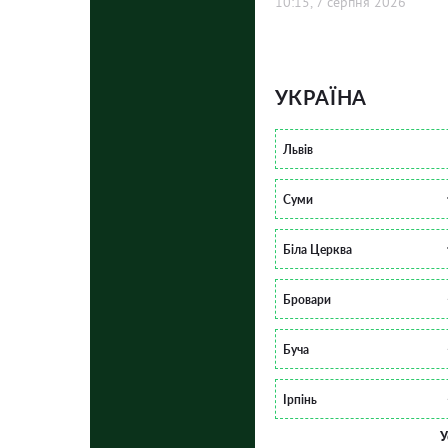
10:15, 7 серпня 2026
УКРАЇНА
Львів
Суми
Біла Церква
Бровари
Буча
Ірпінь
У