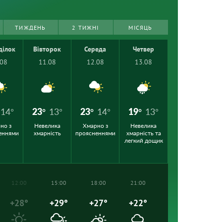
ТИЖДЕНЬ
2 ТИЖНІ
МІСЯЦЬ
ділок
Вівторок
Середа
Четвер
.08
11.08
12.08
13.08
14°
23°
13°
23°
14°
19°
13°
но з
Невелика
Хмарно з
Невелика
еннями
хмарність
проясненнями
хмарність та
легкий дощик
12:00
15:00
18:00
21:00
+28°
+29°
+27°
+22°