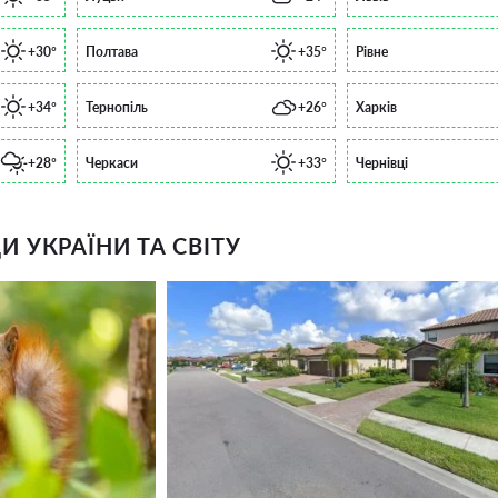
+30°
Полтава
+35°
Рівне
+34°
Тернопіль
+26°
Харків
+28°
Черкаси
+33°
Чернівці
 УКРАЇНИ ТА СВІТУ