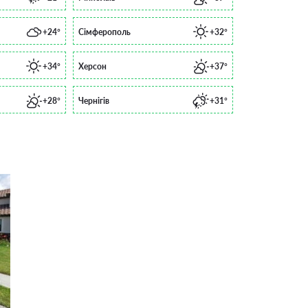
+24°
Сімферополь
+32°
+34°
Херсон
+37°
+28°
Чернігів
+31°