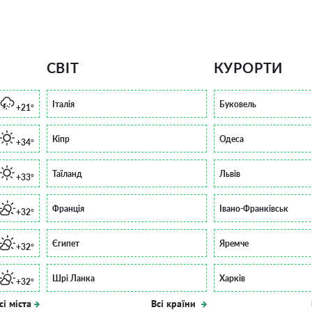
СВІТ
КУРОРТИ
Італія
Буковель
+21°
Кіпр
Одеса
+34°
Таїланд
Львів
+33°
Франція
Івано-Франківськ
+32°
Єгипет
Яремче
+32°
Шрі Ланка
Харків
+32°
сі міста
Всі країни