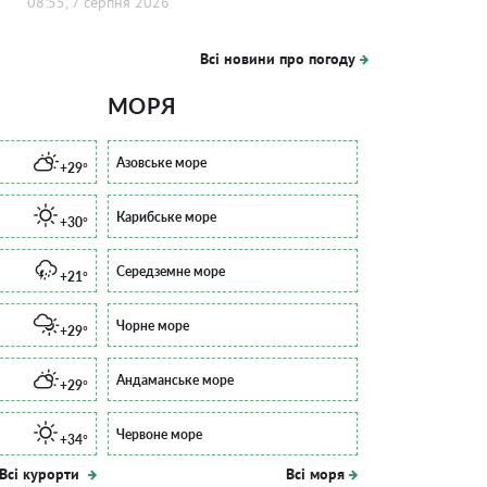
08:55, 7 серпня 2026
Всі новини про погоду
МОРЯ
Азовське море
+29°
Карибське море
+30°
Середземне море
+21°
Чорне море
+29°
Андаманське море
+29°
Червоне море
+34°
Всі курорти
Всі моря