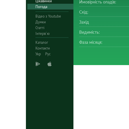
Цікавинки
Ймовірність опадів:
Погода
Схід:
Відео з Youtube
Думки
Захід
Статті
Видимість:
Інтерв`ю
Фаза місяця:
Каталог
Контакти
Укр
Рус