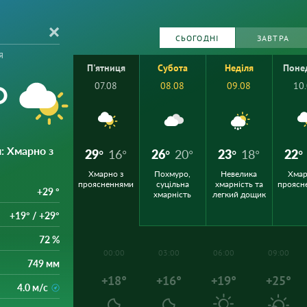
СЬОГОДНІ
ЗАВТРА
я
П'ятниця
Субота
Неділя
Поне
°
07.08
08.08
09.08
10
и
: Хмарно з
29°
16°
26°
20°
23°
18°
22°
Хмарно з
Похмуро,
Невелика
Хмар
проясненнями
суцільна
хмарність та
проясн
+29 °
хмарність
легкий дощик
+19° / +29°
72 %
00:00
03:00
06:00
09:00
749 мм
+18°
+16°
+19°
+25°
4.0 м/с