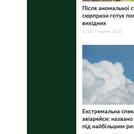
Після аномальної с
сюрпризи готує по
вихідних
12:00, 7 серпня 2026
Екстремальна спек
авіарейси: названо
під найбільшим ри