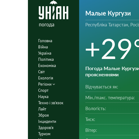
Малые Кургузи
погода
Республіка Татарстан, Росі
+29
Головна
Війна
Україна
Політика
Економіка
Погода Малые Кургуз
Світ
проясненнями
Екологія
Регіони
Відчувається як:
Спорт
Наука
Мін./mакс. температура:
Техно і зв'язок
Вологість:
Лайт
Зброя
Тиск:
Інциденти
Здоров'я
Вітер:
Туризм