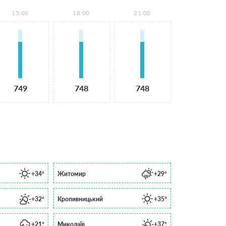
15:00
18:00
21:00
749
748
748
+34°
Житомир
+29°
+32°
Кропивницький
+35°
+21°
Миколаїв
+37°