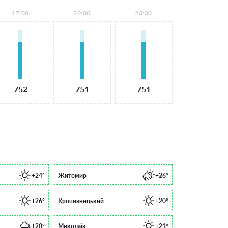
17:00
20:00
23:00
752
751
751
+24°
Житомир
+26°
+26°
Кропивницький
+20°
+20°
Миколаїв
+21°