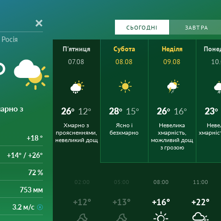
СЬОГОДНІ
ЗАВТРА
 Росія
П'ятниця
Субота
Неділя
Поне
°
07.08
08.08
09.08
10
марно з
26°
12°
28°
15°
26°
16°
23°
Хмарно з
Ясно і
Невелика
Неве
проясненнями,
безхмарно
хмарність,
хмарніс
+18 °
невеликий дощ
можливий дощ
з грозою
+14° / +26°
72 %
02:00
05:00
08:00
11:00
753 мм
+12°
+13°
+16°
+22°
3.2 м/с