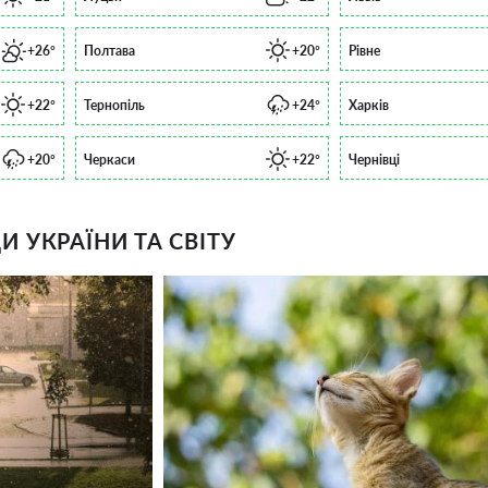
+26°
Полтава
+20°
Рівне
+22°
Тернопіль
+24°
Харків
+20°
Черкаси
+22°
Чернівці
 УКРАЇНИ ТА СВІТУ