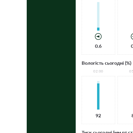
0.6
Вологість сьогодні (%)
02:00
0
92
Тиск сьогодні (мм рт.ст.