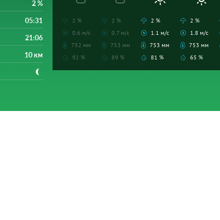
2 %
05:31
2 %
2 %
2 %
2 %
0.6 м/с
0.7 м/с
1.1 м/с
1.8 м/с
21:06
752 мм
753 мм
753 мм
753 мм
10 км
92 %
89 %
81 %
65 %