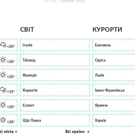
07:10, 7 серпня 2026
СВІТ
КУРОРТИ
Італія
Буковель
+20°
Таїланд
Одеса
+26°
Франція
Львів
+26°
Хорватія
Івано-Франківськ
+19°
Єгипет
Яремче
+26°
Шрі Ланка
Харків
+26°
сі міста
Всі країни