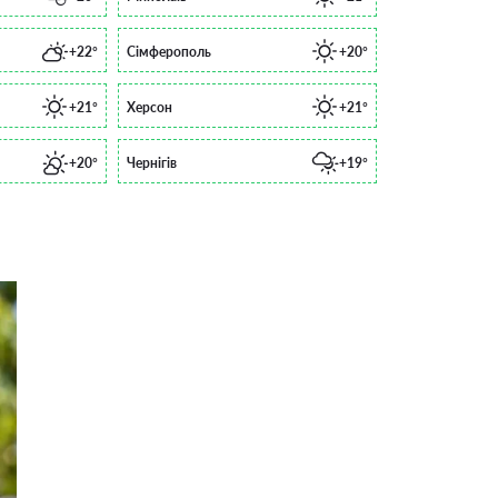
+22°
Сімферополь
+20°
+21°
Херсон
+21°
+20°
Чернігів
+19°