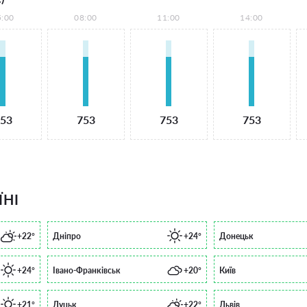
5:00
08:00
11:00
14:00
53
753
753
753
ЇНІ
+22°
Дніпро
+24°
Донецьк
+24°
Івано-Франківськ
+20°
Київ
+21°
Луцьк
+22°
Львів