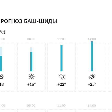
ПРОГНОЗ БАШ-ШИДЫ
°С)
5:00
08:00
11:00
14:00
13°
+16°
+22°
+25°
5:00
08:00
11:00
14:00