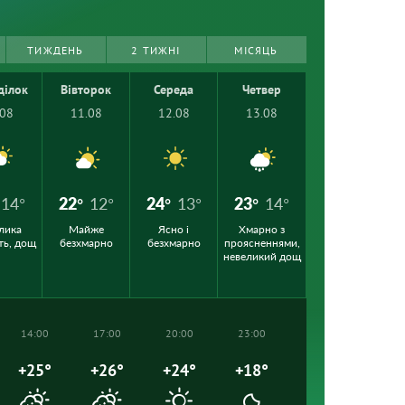
ТИЖДЕНЬ
2 ТИЖНІ
МІСЯЦЬ
ділок
Вівторок
Середа
Четвер
.08
11.08
12.08
13.08
14°
22°
12°
24°
13°
23°
14°
лика
Майже
Ясно і
Хмарно з
ть, дощ
безхмарно
безхмарно
проясненнями,
невеликий дощ
14:00
17:00
20:00
23:00
+25°
+26°
+24°
+18°