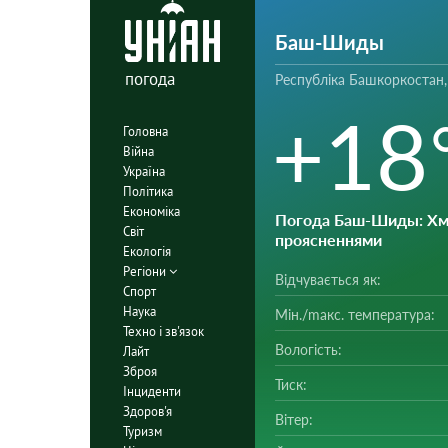
Баш-Шиды
погода
Республіка Башкоркостан,
+18
Головна
Війна
Україна
Політика
Економіка
Погода Баш-Шиды
: Х
Світ
проясненнями
Екологія
Регіони
Відчувається як:
Спорт
Наука
Мін./mакс. температура:
Техно і зв'язок
Вологість:
Лайт
Зброя
Тиск:
Інциденти
Здоров'я
Вітер:
Туризм