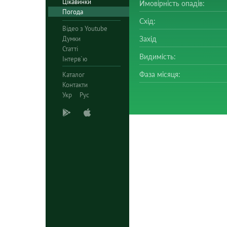
Цікавинки
Ймовірність опадів:
Погода
Схід:
Відео з Youtube
Думки
Захід
Статті
Видимість:
Інтерв`ю
Фаза місяця:
Каталог
Контакти
Укр
Рус