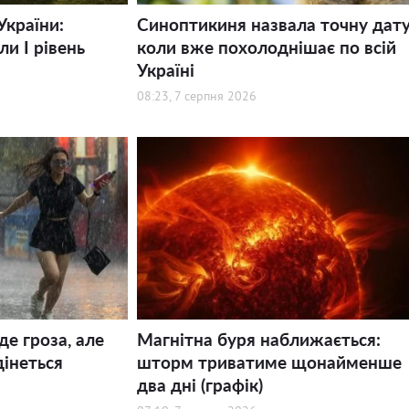
України:
Синоптикиня назвала точну дату
и І рівень
коли вже похолоднішає по всій
Україні
08:23, 7 серпня 2026
де гроза, але
Магнітна буря наближається:
дінеться
шторм триватиме щонайменше
два дні (графік)