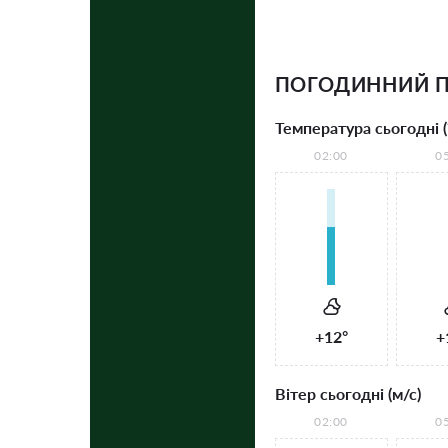
ПОГОДИННИЙ 
Температура сьогодні (
02:00
0
+12°
+
Вітер сьогодні (м/с)
02:00
0