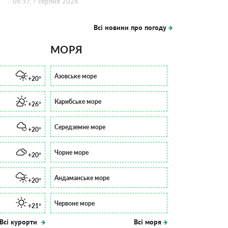
06:37, 7 серпня 2026
Всі новини про погоду
МОРЯ
Азовське море
+20°
Карибське море
+26°
Середземне море
+20°
Чорне море
+20°
Андаманське море
+20°
Червоне море
+21°
Всі курорти
Всі моря