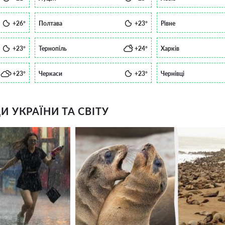
+26°
Полтава
+23°
Рівне
+23°
Тернопіль
+24°
Харків
+23°
Черкаси
+23°
Чернівці
 УКРАЇНИ ТА СВІТУ