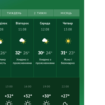
ТИЖДЕНЬ
2 ТИЖНІ
МІСЯЦЬ
ділок
Вівторок
Середа
Четвер
.08
11.08
12.08
13.08
26°
32°
26°
30°
24°
31°
23°
лика
Хмарно з
Хмарно з
Ясно і
ність
проясненнями
проясненнями
безхмарно
13:00
16:00
19:00
22:00
+32°
+32°
+30°
+27°