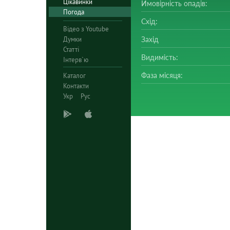
Цікавинки
Ймовірність опадів:
Погода
Схід:
Відео з Youtube
Думки
Захід
Статті
Видимість:
Інтерв`ю
Фаза місяця:
Каталог
Контакти
Укр
Рус