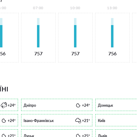
4:00
07:00
10:00
13:00
56
757
757
756
ЇНІ
+24°
Дніпро
+24°
Донецьк
+24°
Івано-Франківськ
+21°
Київ
+21°
Луцьк
+25°
Львів