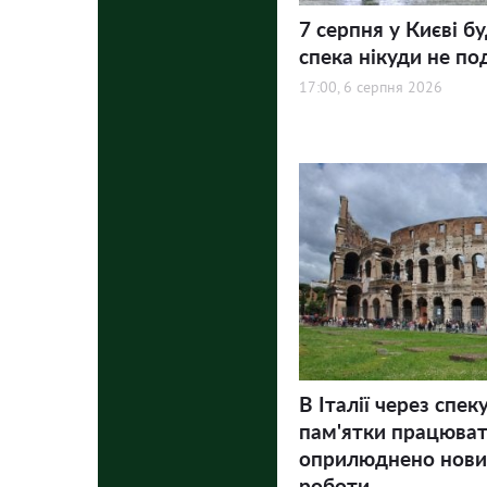
7 серпня у Києві бу
спека нікуди не по
17:00, 6 серпня 2026
В Італії через спек
пам'ятки працюва
оприлюднено нови
роботи