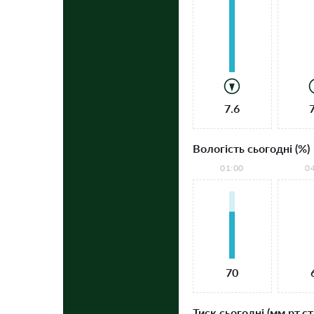
7.6
Вологість сьогодні (%)
01:00
0
70
Тиск сьогодні (мм рт.ст.