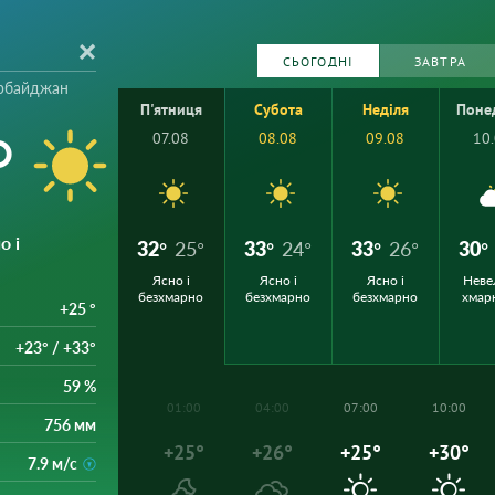
СЬОГОДНІ
ЗАВТРА
ербайджан
П'ятниця
Субота
Неділя
Поне
°
07.08
08.08
09.08
10
о і
32°
25°
33°
24°
33°
26°
30°
Ясно і
Ясно і
Ясно і
Неве
безхмарно
безхмарно
безхмарно
хмар
+25 °
+23° / +33°
59 %
01:00
04:00
07:00
10:00
756 мм
+25°
+26°
+25°
+30°
7.9 м/с