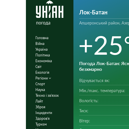
Лок-Батан
погода
Апшеронський район, Аз
+25
Головна
Війна
Україна
Політика
Економіка
Погода Лок-Батан
: Ясн
Світ
безхмарно
Екологія
Регіони
Відчувається як:
Спорт
Наука
Мін./mакс. температура:
Техно і зв'язок
Вологість:
Лайт
Зброя
Тиск:
Інциденти
Здоров'я
Вітер:
Туризм