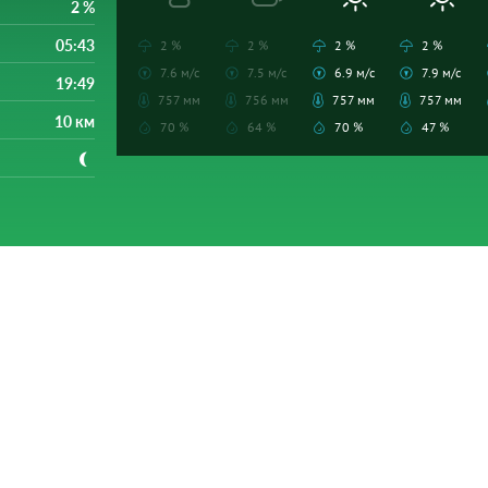
2 %
05:43
2 %
2 %
2 %
2 %
7.6 м/с
7.5 м/с
6.9 м/с
7.9 м/с
19:49
757 мм
756 мм
757 мм
757 мм
10 км
70 %
64 %
70 %
47 %