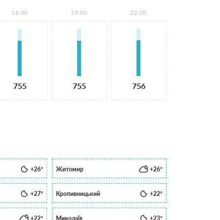
16:00
19:00
22:00
755
755
756
+26°
Житомир
+26°
+27°
Кропивницький
+22°
+22°
Миколаїв
+23°