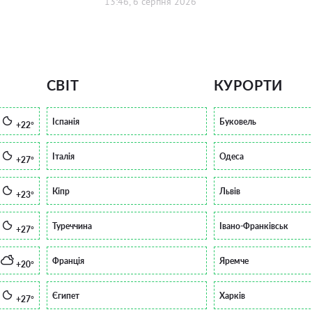
13:46, 6 серпня 2026
СВІТ
КУРОРТИ
Іспанія
Буковель
+22°
Італія
Одеса
+27°
Кіпр
Львів
+23°
Туреччина
Івано-Франківськ
+27°
Франція
Яремче
+20°
Єгипет
Харків
+27°