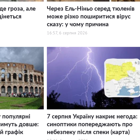
де гроза, але
Через Ель-Ніньо серед тюленів
дінеться
може різко поширитися вірус
сказу: у чому причина
16:57, 6 серпня 2026
у популярні
7 серпня Україну накриє негода:
тимуть довше:
синоптики попереджають про
й графік
небезпеку після спеки (карта)