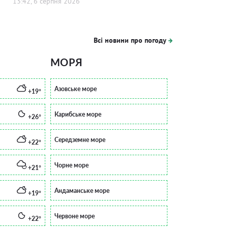
13:42, 6 серпня 2026
Всі новини про погоду
МОРЯ
Азовське море
+19°
Карибське море
+26°
Середземне море
+22°
Чорне море
+21°
Андаманське море
+19°
Червоне море
+22°