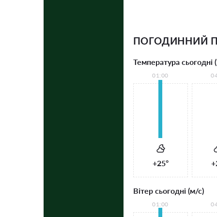
ПОГОДИННИЙ П
Температура сьогодні (
01:00
0
+25°
+
Вітер сьогодні (м/с)
01:00
0