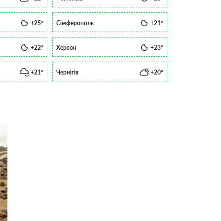
+25°
Сімферополь
+21°
+22°
Херсон
+23°
+21°
Чернігів
+20°